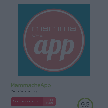
MammacheApp
Media Data Factory
+100
Scrivi recensione
9.5
punti