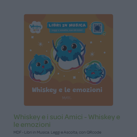
Whiskey e i suoi Amici - Whiskey e
le emozioni
MDF - Libri in Musica. Leggi e Ascolta, con QRcode