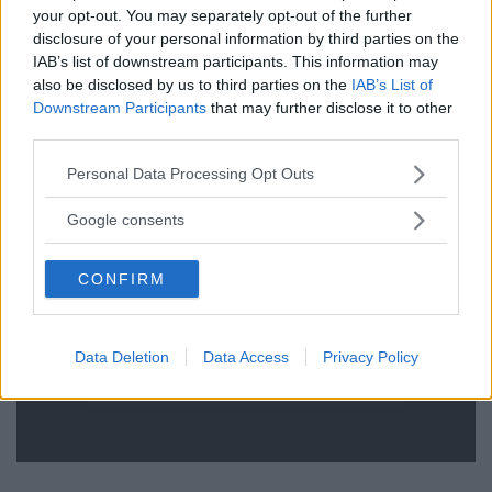
your opt-out. You may separately opt-out of the further
disclosure of your personal information by third parties on the
IAB’s list of downstream participants. This information may
also be disclosed by us to third parties on the
IAB’s List of
Downstream Participants
that may further disclose it to other
third parties.
Please note that this website/app uses one or more Google
Personal Data Processing Opt Outs
services and may gather and store information including but
not limited to your visit or usage behaviour. You may click to
Google consents
grant or deny consent to Google and its third-party tags to
Nuovi prodotti aggiunti:
use your data for below specified purposes in below Google
CONFIRM
consent section.
Culla Evolutiva Nighti™
Culla Nighti™ Mini
Baby Salviettine Delicate
Data Deletion
Data Access
Privacy Policy
Le Filastrocche degli Animali
Canta e Balla con Nino!