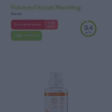
Polvere d’Amido MamiHug
Mamila
+100
Scrivi recensione
9.4
punti
su 10
Leggi recensioni