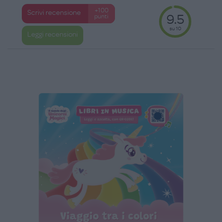
+100
Scrivi recensione
9.5
punti
su 10
Leggi recensioni