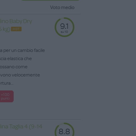
Voto medio
ino Baby Dry
9.1
5 kg)
HOT
su 10
a per un cambio facile
scia elastica che
ndossano come
uovono velocemente
rtura...
+100
punti
na Taglia 4 (9-14
8.8