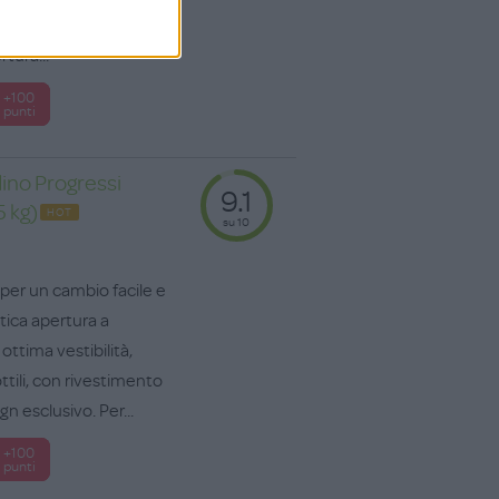
uovono velocemente
rtura...
+100
punti
ino Progressi
9.1
5 kg)
HOT
su 10
per un cambio facile e
atica apertura a
ottima vestibilità,
ttili, con rivestimento
n esclusivo. Per...
+100
punti