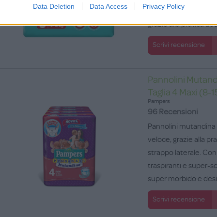
Data Deletion
Data Access
Privacy Policy
mutandine e si rim
grazie alla pratica ape
Scrivi recensione
Pannolini Mutand
Taglia 4 Maxi (8-1
Pampers
96 Recensioni
Pannolini mutandina 
veloce, grazie alla pr
strappo laterale. Con 
traspiranti e super-so
super morbido e desig
Scrivi recensione