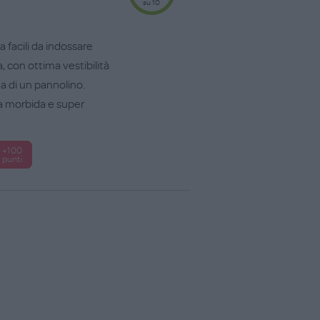
su 10
 facili da indossare
con ottima vestibilità
a di un pannolino.
ta morbida e super
+100
punti