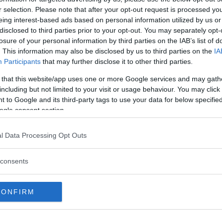
kg)
HOT
r selection. Please note that after your opt-out request is processed y
Huggies
eing interest-based ads based on personal information utilized by us or
109 Recensioni
disclosed to third parties prior to your opt-out. You may separately opt-
Pannolini a mutandina
losure of your personal information by third parties on the IAB’s list of
come una mutandina, 
. This information may also be disclosed by us to third parties on the
IA
Participants
that may further disclose it to other third parties.
e la stessa assorbenz
Dotati di banda in vi
 that this website/app uses one or more Google services and may gath
including but not limited to your visit or usage behaviour. You may click 
elastica avvolgono...
 to Google and its third-party tags to use your data for below specifi
ogle consent section.
Scrivi recensione
l Data Processing Opt Outs
Pannolini Mutand
Taglia 5 Junior (1
consents
Pampers
107 Recensioni
CONFIRM
Pannolini a mutandin
e veloce. Dotati di fa
avvolge a 360°, si i