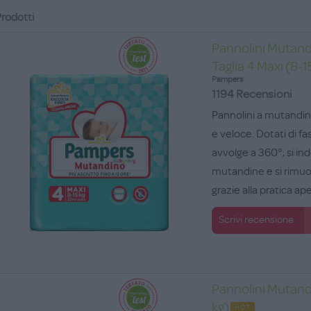
rodotti
Pannolini Mutand
Taglia 4 Maxi (8-1
Pampers
1194 Recensioni
Pannolini a mutandin
e veloce. Dotati di fa
avvolge a 360°, si i
mutandine e si rim
grazie alla pratica ape
Scrivi recensione
Pannolini Mutandi
kg)
HOT