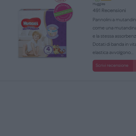
Huggies
491 Recensioni
Pannolini a mutandina
come una mutandina, 
e la stessa assorbenz
Dotati di banda in vi
elastica avvolgono...
Scrivi recensione