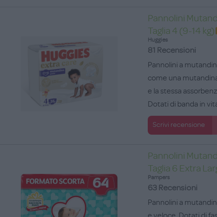
Pannolini Mutand
Taglia 4 (9-14 kg)
Huggies
81 Recensioni
Pannolini a mutandina
come una mutandina, 
e la stessa assorbenz
Dotati di banda in vit
Scrivi recensione
Pannolini Mutand
Taglia 6 Extra Lar
Pampers
63 Recensioni
Pannolini a mutandin
e veloce. Dotati di fa