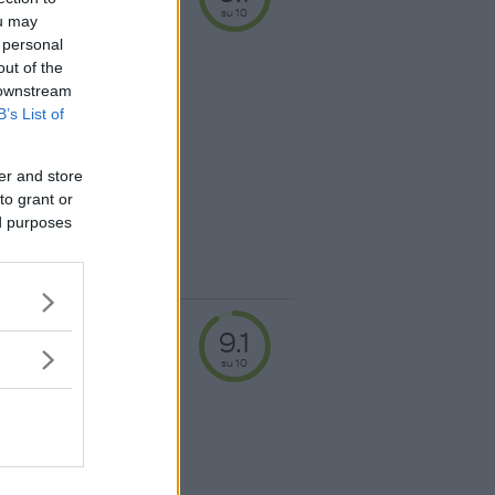
su 10
ou may
 personal
out of the
 facili da indossare
 downstream
con ottima vestibilità
B’s List of
a di un pannolino.
ta morbida e super
er and store
to grant or
ed purposes
+100
punti
ino Baby Dry
9.1
2-18 kg)
HOT
su 10
a per un cambio facile
scia elastica che
ndossano come