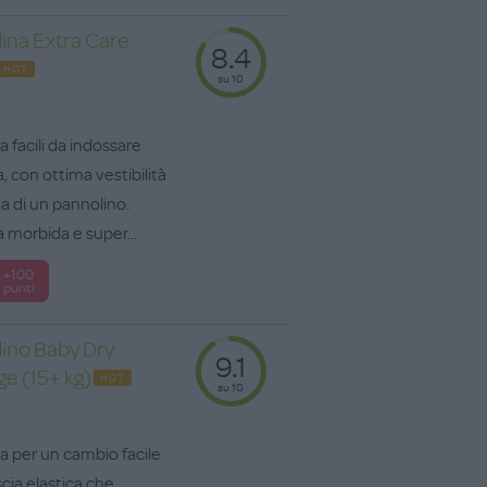
ina Extra Care
8.4
HOT
su 10
 facili da indossare
con ottima vestibilità
a di un pannolino.
a morbida e super...
+100
punti
ino Baby Dry
9.1
ge (15+ kg)
HOT
su 10
a per un cambio facile
scia elastica che