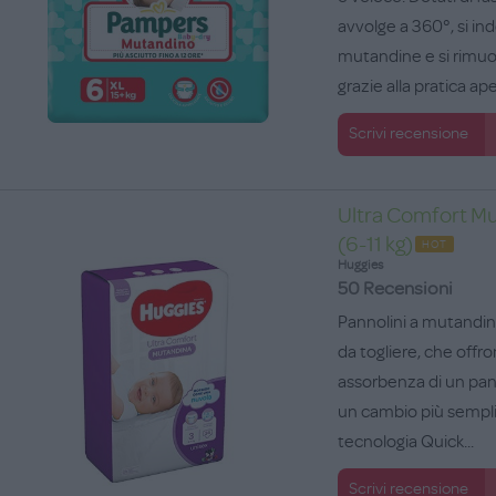
avvolge a 360°, si i
mutandine e si rim
grazie alla pratica ape
Scrivi recensione
Ultra Comfort Mu
(6-11 kg)
HOT
Huggies
50 Recensioni
Pannolini a mutandina
da togliere, che offro
assorbenza di un pa
un cambio più sempli
tecnologia Quick...
Scrivi recensione