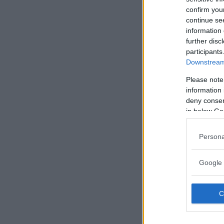
confirm you
continue se
information 
further disc
participants
Downstream 
Please note
information 
deny consent
in below Go
Persona
Google 