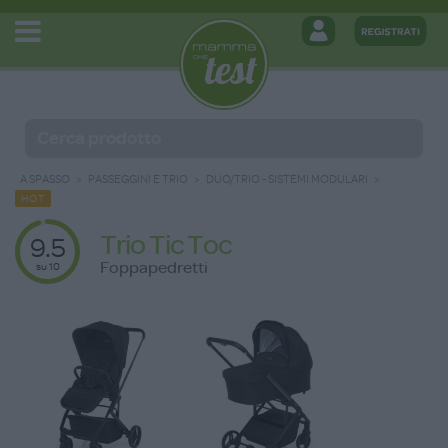
A SPASSO
PASSEGGINI E TRIO
DUO/TRIO - SISTEMI MODULARI
HOT
Trio Tic Toc
9.5
Foppapedretti
su 10