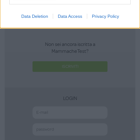
Effettua l'accesso per scrivere una recensione
Data Deletion
Data Access
Privacy Policy
Non sei ancora iscritta a
MammacheTest?
ISCRIVITI
LOGIN