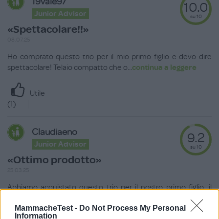
19vale97
10.0
Junior Advisor
su 10
«Spettacolare!!»
08.07.25
Ho comprato questo trio per il mio primo figlio e devo dire
spettacolare! Telaio compatto che o
...
continua a leggere
Utile
(
1
)
Claudiaeno
9.2
Junior Advisor
su 10
«Ottimo prodotto»
25.03.25
Abbiamo acquistato questo trio per il nostro primo figlio: il
telaio ha una chiusura compatta e
...
continua a leggere
MammacheTest -
Do Not Process My Personal
Information