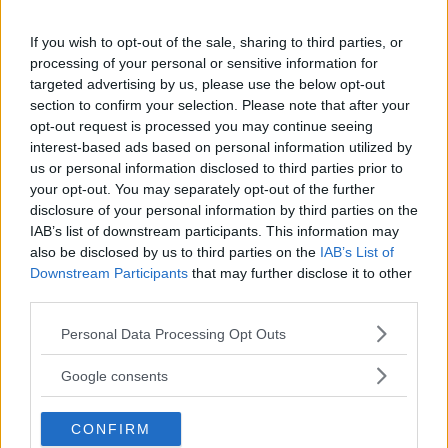
Utile
(
2
)
If you wish to opt-out of the sale, sharing to third parties, or
processing of your personal or sensitive information for
targeted advertising by us, please use the below opt-out
Verycm
9.7
section to confirm your selection. Please note that after your
Advisor
su 10
opt-out request is processed you may continue seeing
«Fantastico »
interest-based ads based on personal information utilized by
us or personal information disclosed to third parties prior to
05.12.24
your opt-out. You may separately opt-out of the further
Trio bello, maneggevole e leggero rispetto ad altri trio. Ho
disclosure of your personal information by third parties on the
utilizzato tutti e tre i component
...
continua a leggere
IAB’s list of downstream participants. This information may
also be disclosed by us to third parties on the
IAB’s List of
Downstream Participants
that may further disclose it to other
Utile
third parties.
(
0
)
Please note that this website/app uses one or more Google
Personal Data Processing Opt Outs
services and may gather and store information including but
Guarda tutte le opinioni degli utenti
not limited to your visit or usage behaviour. You may click to
Google consents
grant or deny consent to Google and its third-party tags to
use your data for below specified purposes in below Google
Scrivi una recensione
CONFIRM
consent section.