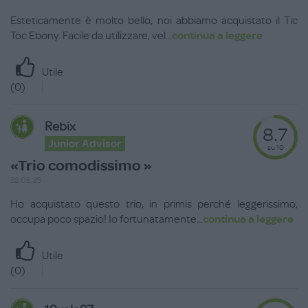
Dimensioni:
Esteticamente è molto bello, noi abbiamo acquistato il Tic
Toc Ebony. Facile da utilizzare, vel
...
continua a leggere
Passeggino: aperto 51 x 71,5/91 x h 103/107/111 cm
chiuso 51 x 26 x h 68,5 cm. Peso 9,8 kg
Utile
Navicella: 41,5 x 83 x h 65 cm. Peso 4,2 kg
(
0
)
Seggiolino auto: 45 x 66 x h 58 cm. Peso 4,5 kg
Rebix
8.7
Junior Advisor
su 10
«Trio comodissimo »
22.08.25
Ho acquistato questo trio, in primis perché leggerissimo,
occupa poco spazio! Io fortunatamente
...
continua a leggere
Utile
(
0
)