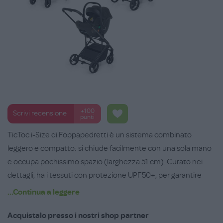
+100
Scrivi recensione
punti
TicToc i-Size di Foppapedretti è un sistema combinato
leggero e compatto: si chiude facilmente con una sola mano
e occupa pochissimo spazio (larghezza 51 cm). Curato nei
dettagli, ha i tessuti con protezione UPF50+, per garantire
comfort al bambino, cerniere resistenti all’acqua e ruote
...Continua a leggere
ammortizzate con cuscinetti a sfera.
Acquistalo presso i nostri shop partner
È dotato di telaio in alluminio con dettaglio cromato, leggero e