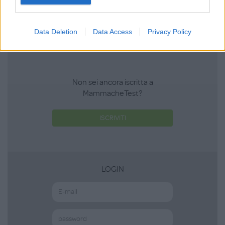
Scrivi una recensione
Effettua l'accesso per scrivere una recensione
Data Deletion
Data Access
Privacy Policy
Non sei ancora iscritta a
MammacheTest?
ISCRIVITI
LOGIN