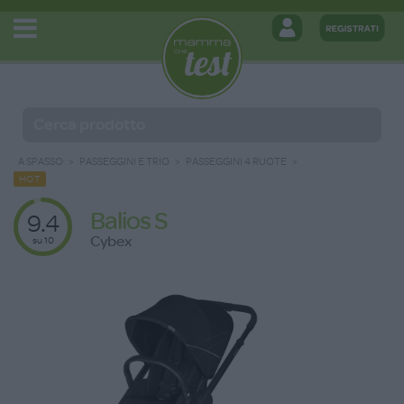
A SPASSO
PASSEGGINI E TRIO
PASSEGGINI 4 RUOTE
HOT
Balios S
9.4
Cybex
su 10