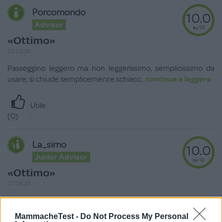
Porcomondo
10.0
Advisor
su 10
«Ottimo»
03.03.26
Passeggino leggero ma non leggerissimo, semplicissimo da
usare, si chiude semplicemente schiacc
...
continua a leggere
Utile
(
0
)
La_simo
10.0
Junior Advisor
su 10
«Ottimo»
07.09.25
Ottimo prodotto super affidabile e duraturo. Fino ai 3 anni
circa. Chiusura rapida tanti access
...
continua a leggere
MammacheTest -
Do Not Process My Personal