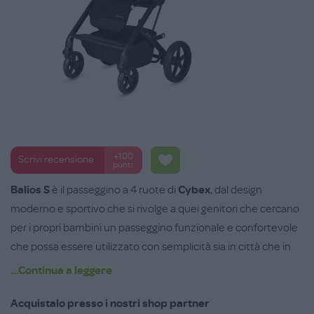
+100
Scrivi recensione
punti
Balios S
è il passeggino a 4 ruote di
Cybex
, dal design
moderno e sportivo che si rivolge a quei genitori che cercano
per i propri bambini un passeggino funzionale e confortevole
che possa essere utilizzato con semplicità sia in città che in
vacanza fin dalla nascita.
...Continua a leggere
Questo passeggino a 4 ruote, se combinato con navicella e
seggiolino auto Cybex, può trasformarsi facilmente in un
Acquistalo presso i nostri shop partner