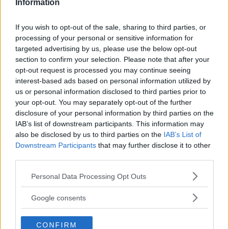
Information
Utile
If you wish to opt-out of the sale, sharing to third parties, or
(
0
)
processing of your personal or sensitive information for
targeted advertising by us, please use the below opt-out
Chicca1991
9.3
section to confirm your selection. Please note that after your
Junior Advisor
opt-out request is processed you may continue seeing
su 10
interest-based ads based on personal information utilized by
«Perfetto»
us or personal information disclosed to third parties prior to
18.06.25
your opt-out. You may separately opt-out of the further
disclosure of your personal information by third parties on the
Di seconda mano. Mi è infatti stato regalato da mia sorella
IAB’s list of downstream participants. This information may
(che l'ha utilizzato davvero poco v
...
continua a leggere
also be disclosed by us to third parties on the
IAB’s List of
Downstream Participants
that may further disclose it to other
Utile
third parties.
(
1
)
Please note that this website/app uses one or more Google
Personal Data Processing Opt Outs
services and may gather and store information including but
Guarda tutte le opinioni degli utenti
not limited to your visit or usage behaviour. You may click to
Google consents
grant or deny consent to Google and its third-party tags to
use your data for below specified purposes in below Google
CONFIRM
consent section.