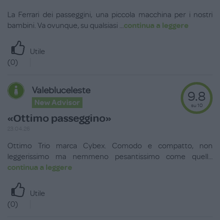
La Ferrari dei passeggini, una piccola macchina per i nostri
bambini. Va ovunque, su qualsiasi
...
continua a leggere
Utile
(
0
)
Valebluceleste
9.8
New Advisor
su 10
«Ottimo passeggino»
23.04.26
Ottimo Trio marca Cybex. Comodo e compatto, non
leggerissimo ma nemmeno pesantissimo come quell
...
continua a leggere
Utile
(
0
)