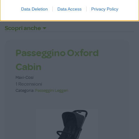
Data Deletion
Data Access
Privacy Policy
Scopri anche
Passeggino Oxford
Cabin
Maxi-Cosi
1 Recensioni
Categoria:
Passeggini Leggeri