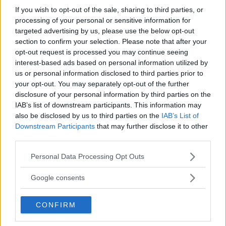
If you wish to opt-out of the sale, sharing to third parties, or
processing of your personal or sensitive information for
targeted advertising by us, please use the below opt-out
section to confirm your selection. Please note that after your
Non sei ancora iscritta a
opt-out request is processed you may continue seeing
MammacheTest?
interest-based ads based on personal information utilized by
us or personal information disclosed to third parties prior to
ISCRIVITI
your opt-out. You may separately opt-out of the further
disclosure of your personal information by third parties on the
IAB’s list of downstream participants. This information may
also be disclosed by us to third parties on the
IAB’s List of
Downstream Participants
that may further disclose it to other
LOGIN
third parties.
Please note that this website/app uses one or more Google
Personal Data Processing Opt Outs
services and may gather and store information including but
not limited to your visit or usage behaviour. You may click to
Google consents
grant or deny consent to Google and its third-party tags to
use your data for below specified purposes in below Google
CONFIRM
consent section.
ACCEDI
Password dimenticata?