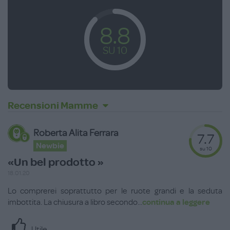
Infine acquistando separatamente la navicella e il seggiolino
auto compatibili, Nova 4 si trasforma in un trio completo.
8.8
Dimensioni
:
Aperto
: Alt. 105 x Larg. 64 x Prof. 93 cm
SU 10
Peso
: 16,1 kg
Tutti i rivestimenti sono sfoderabili e lavabili a 30°.
Recensioni Mamme
Roberta Alita Ferrara
7.7
Newbie
su 10
«Un bel prodotto »
18.01.20
Lo comprerei soprattutto per le ruote grandi e la seduta
imbottita. La chiusura a libro secondo
...
continua a leggere
Utile