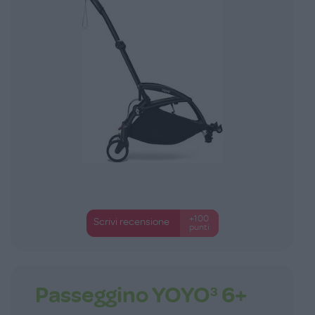
+100
Scrivi recensione
punti
Passeggino YOYO³ 6+