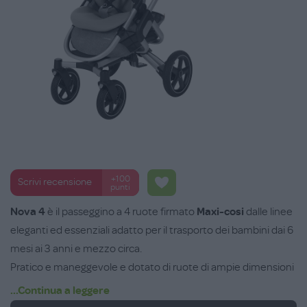
+100
Scrivi recensione
punti
Nova 4
è il passeggino a 4 ruote firmato
Maxi-cosi
dalle linee
eleganti ed essenziali adatto per il trasporto dei bambini dai 6
mesi ai 3 anni e mezzo circa.
Pratico e maneggevole e dotato di ruote di ampie dimensioni
tutte realizzate con materiale antiforatura e con sospensioni
...Continua a leggere
e cuscinetti a sfera per affrontare qualsiasi tipo di terreno. Le