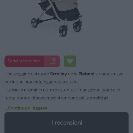
+100
Scrivi recensione
punti
Il passeggino a 4 ruote
Strolley
della
Plebani
si caratterizza
per la sua praticità, leggerezza e stile.
Il telaio in alluminio ultra resistente, il maniglione unito e le
ruote dotate di sospensioni rendono più semplici gli
spostamenti e la guida con una sola mano. Inoltre le ruote
...Continua a leggere
anteriori possono essere piroettanti o fisse. Il freno di
1
recensioni
stazionamento invece è azionabile tramite pedale sulle ruote
posteriori.