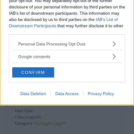
your opt-out. You may separately opt-out of the further
disclosure of your personal information by third parties on the
IAB’s list of downstream participants. This information may
also be disclosed by us to third parties on the
IAB’s List of
Downstream Participants
that may further disclose it to other
ACCEDI
third parties.
Password dimenticata?
Please note that this website/app uses one or more Google
Personal Data Processing Opt Outs
services and may gather and store information including but
not limited to your visit or usage behaviour. You may click to
Google consents
grant or deny consent to Google and its third-party tags to
Scopri anche
use your data for below specified purposes in below Google
CONFIRM
consent section.
Passeggino Oxford
Data Deletion
Data Access
Privacy Policy
Cabin
Maxi-Cosi
1 Recensioni
Categoria:
Passeggini Leggeri