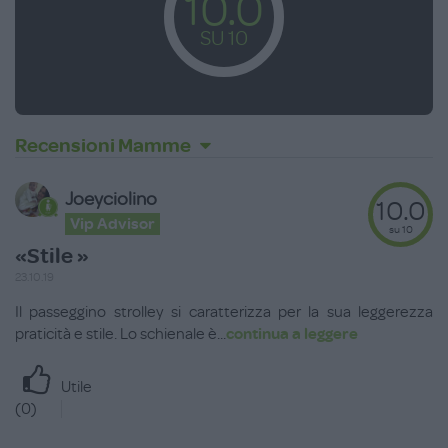
10.0
SU 10
Recensioni Mamme
Joeyciolino
10.0
Vip Advisor
su 10
«Stile »
23.10.19
Il passeggino strolley si caratterizza per la sua leggerezza
praticità e stile. Lo schienale è
...
continua a leggere
Utile
(
0
)