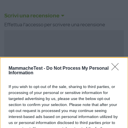
Scrivi una recensione
Effettua l'accesso per scrivere una recensione
Non sei ancora iscritta a
MammacheTest?
MammacheTest -
Do Not Process My Personal
Information
ISCRIVITI
If you wish to opt-out of the sale, sharing to third parties, or
processing of your personal or sensitive information for
targeted advertising by us, please use the below opt-out
section to confirm your selection. Please note that after your
opt-out request is processed you may continue seeing
LOGIN
interest-based ads based on personal information utilized by
us or personal information disclosed to third parties prior to