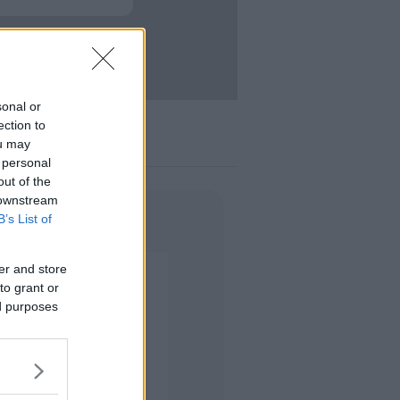
ACCEDI
enticata?
sonal or
ection to
ou may
 personal
out of the
 downstream
B’s List of
er and store
to grant or
ed purposes