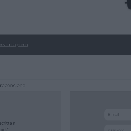
rivi tu la prima
a recensione
scritta a
est?