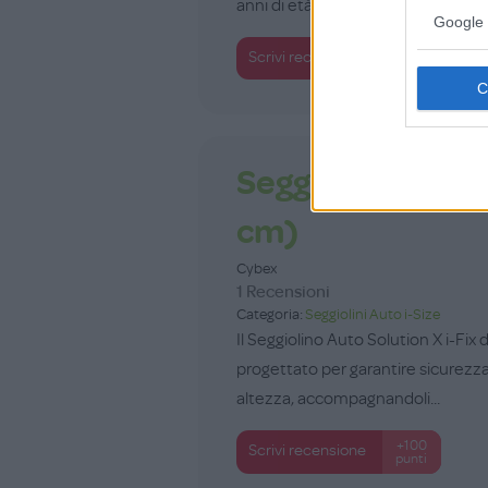
anni di età. Com...
Google 
+100
Scrivi recensione
punti
Seggiolino Auto 
cm)
Cybex
1 Recensioni
Categoria:
Seggiolini Auto i-Size
Il Seggiolino Auto Solution X i-Fix
progettato per garantire sicurezza,
altezza, accompagnandoli...
+100
Scrivi recensione
punti