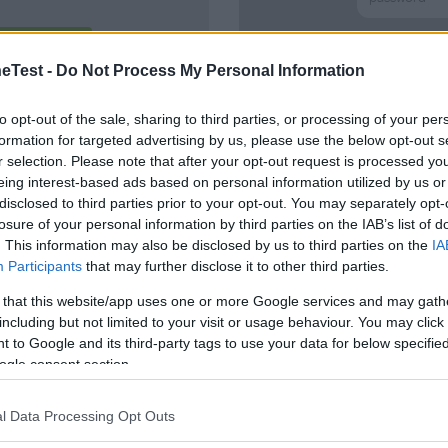
Test -
Do Not Process My Personal Information
Password dim
to opt-out of the sale, sharing to third parties, or processing of your per
formation for targeted advertising by us, please use the below opt-out s
r selection. Please note that after your opt-out request is processed y
eing interest-based ads based on personal information utilized by us or
disclosed to third parties prior to your opt-out. You may separately opt-
losure of your personal information by third parties on the IAB’s list of
 Emerald 360 Pro (40-
. This information may also be disclosed by us to third parties on the
IA
Participants
that may further disclose it to other third parties.
 that this website/app uses one or more Google services and may gath
including but not limited to your visit or usage behaviour. You may click 
 to Google and its third-party tags to use your data for below specifi
ogle consent section.
o di Maxi-Cosi è un modello evolutivo progettato per
l Data Processing Opt Outs
fasi della crescita, utilizzabile dalla nascita fino a 12