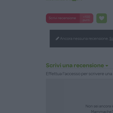
+100
Scrivi recensione
punti
Ancora nessuna recensione.
Sc
Scrivi una recensione
Effettua l'accesso per scrivere un
Non sei ancora i
MammacheT