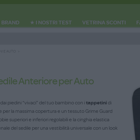
BRAND
★ I NOSTRI TEST
VETRINA SCONTI
F
NI E AUTO
edile Anteriore per Auto
o dai piedini “vivaci” del tuo bambino con i
tappetini
di
ge per la massima copertura e un tessuto Grime Guard
e superiori e inferiori regolabili e la cinghia elastica
nale del sedile per una vestibilità universale con un look
edili e lavabile in lavatrice.