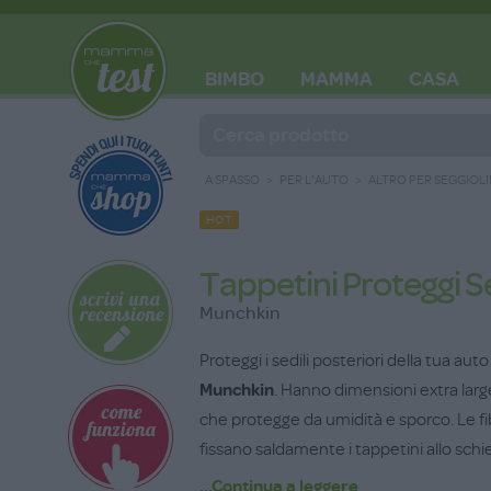
BIMBO
MAMMA
CASA
BLOG
A SPASSO
PER L'AUTO
ALTRO PER SEGGIOLI
HOT
Tappetini Proteggi S
Munchkin
Proteggi i sedili posteriori della tua aut
Munchkin
. Hanno dimensioni extra lar
che protegge da umidità e sporco. Le fibbi
fissano saldamente i tappetini allo schie
su misura. Adatto alla maggior parte dei s
...Continua a leggere