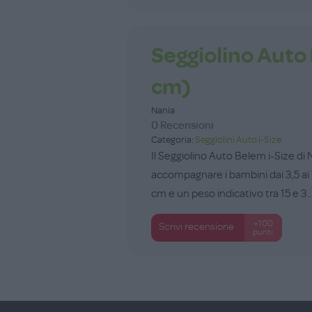
Seggiolino Auto
cm)
Nania
0 Recensioni
Categoria:
Seggiolini Auto i-Size
Il Seggiolino Auto Belem i-Size di
accompagnare i bambini dai 3,5 ai 
cm e un peso indicativo tra 15 e 3..
+100
Scrivi recensione
punti