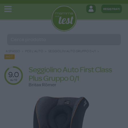
A SPASSO
PER L'AUTO
SEGGIOLINI AUTO GRUPPO 0+/1
HOT
Seggiolino Auto First Class
9.0
Plus Gruppo 0/1
su 10
Britax Römer