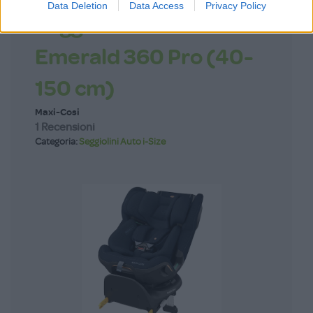
Data Deletion
Data Access
Privacy Policy
Seggiolino Auto
Emerald 360 Pro (40-
150 cm)
Maxi-Cosi
1 Recensioni
Categoria:
Seggiolini Auto i-Size