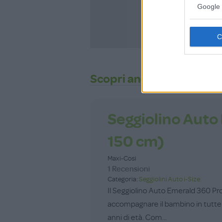
Google 
ISCRIVITI
Scopri anche
Seggiolino Auto
150 cm)
Maxi-Cosi
1 Recensioni
Categoria:
Seggiolini Auto i-Size
Il Seggiolino Auto Emerald 360 Pr
accompagnare il bambino in tutte le 
anni di età. Com...