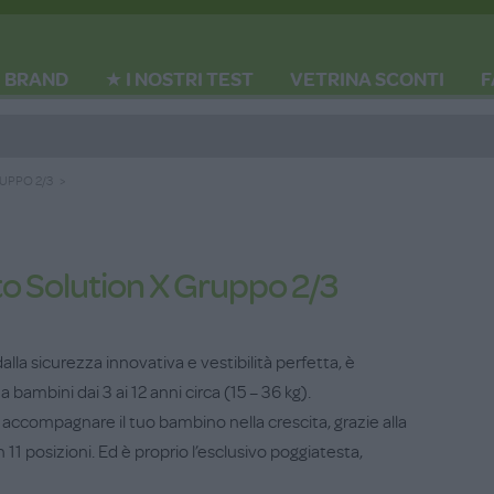
BRAND
★ I NOSTRI TEST
VETRINA SCONTI
F
UPPO 2/3
to Solution X Gruppo 2/3
alla sicurezza innovativa e vestibilità perfetta, è
bambini dai 3 ai 12 anni circa (15 – 36 kg).
 di accompagnare il tuo bambino nella crescita, grazie alla
 11 posizioni. Ed è proprio l’esclusivo poggiatesta,
emento di spicco nel “safety concept” della gamma