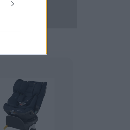
ACCEDI
enticata?