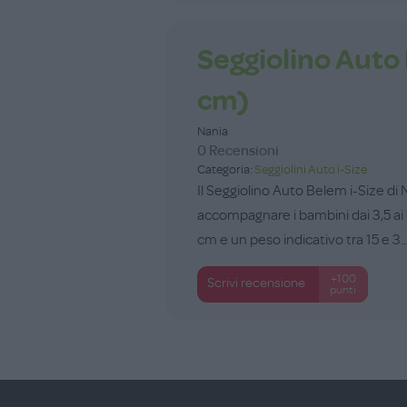
Seggiolino Auto
cm)
Nania
0 Recensioni
Categoria:
Seggiolini Auto i-Size
Il Seggiolino Auto Belem i-Size di
accompagnare i bambini dai 3,5 ai 
cm e un peso indicativo tra 15 e 3..
+100
Scrivi recensione
punti