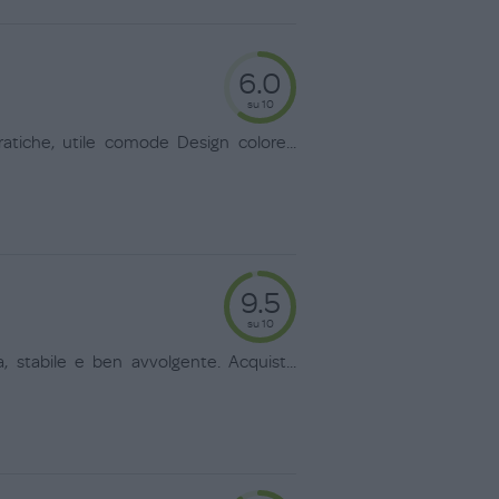
6.0
su 10
atiche, utile comode Design colore
...
9.5
su 10
 stabile e ben avvolgente. Acquist
...