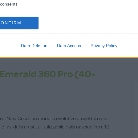
consents
Password dim
CONFIRM
Data Deletion
Data Access
Privacy Policy
 Emerald 360 Pro (40-
o di Maxi-Cosi è un modello evolutivo progettato per
fasi della crescita, utilizzabile dalla nascita fino a 12