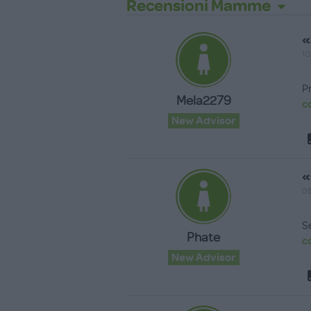
Recensioni Mamme
«
10
P
Mela2279
c
New Advisor
«
08
S
Phate
c
New Advisor