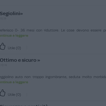
Segiolini»
.10.19
referisco 0- 36 mesi con riduttore. Le cose devono essere pr
ontinua a leggere
Utile (
0
)
Ottimo e sicuro »
.10.19
eggiolino auto non troppo ingombrante, seduta molto morbida,
ontinua a leggere
Utile (
0
)