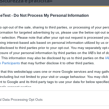
Sicurezza e praticità»
.09.19
Test -
Do Not Process My Personal Information
on la nascita del secondo figlio abbiamo dovuto comprare un 
ontinua a leggere
to opt-out of the sale, sharing to third parties, or processing of your per
formation for targeted advertising by us, please use the below opt-out s
Utile (
0
)
r selection. Please note that after your opt-out request is processed y
eing interest-based ads based on personal information utilized by us or
disclosed to third parties prior to your opt-out. You may separately opt-
losure of your personal information by third parties on the IAB’s list of
. This information may also be disclosed by us to third parties on the
IA
Participants
that may further disclose it to other third parties.
a recensione
 that this website/app uses one or more Google services and may gath
including but not limited to your visit or usage behaviour. You may click 
 to Google and its third-party tags to use your data for below specifi
ogle consent section.
scritta a
l Data Processing Opt Outs
est?