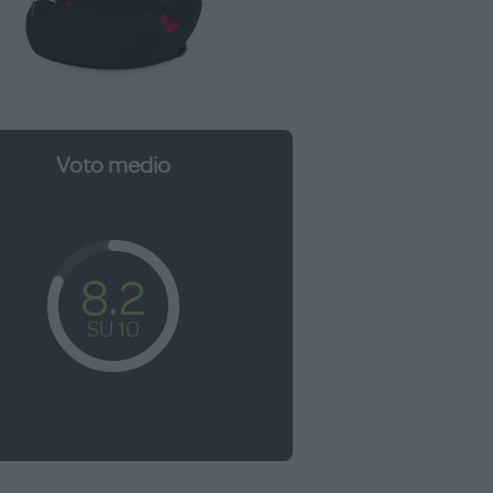
Voto medio
8.2
SU 10