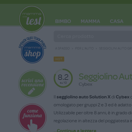
BIMBO
MAMMA
CASA
BLOG
A SPASSO
PER L'AUTO
SEGGIOLINI AUTO GR
HOT
Seggiolino Au
8.2
su 10
Cybex
Il
seggiolino auto Solution X
di
Cybex
d
omologato per gruppi 2 e 3 ed è adatto a 
Utilizzabile per oltre 8 anni, è in grado
regolazione in altezza del poggiatesta in
brevettato Cybex, a rappresentare l’el
...Continua a leggere