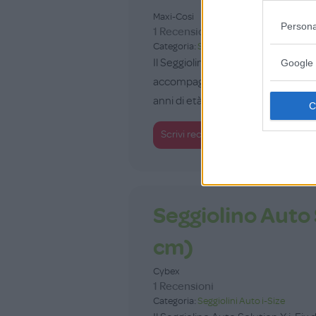
Maxi-Cosi
Persona
1 Recensioni
Categoria:
Seggiolini Auto i-Size
Il Seggiolino Auto Emerald 360 Pr
Google 
accompagnare il bambino in tutte le 
anni di età. Com...
+100
Scrivi recensione
punti
Seggiolino Auto 
cm)
Cybex
1 Recensioni
Categoria:
Seggiolini Auto i-Size