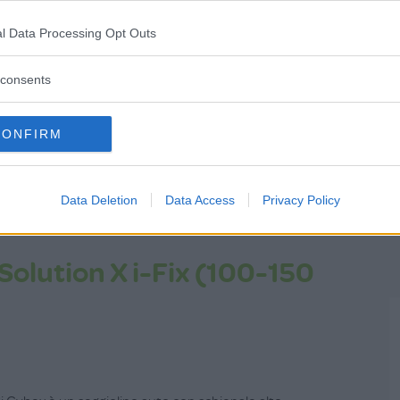
l Data Processing Opt Outs
o di Maxi-Cosi è un modello evolutivo progettato per
consents
fasi della crescita, utilizzabile dalla nascita fino a 12
CONFIRM
Data Deletion
Data Access
Privacy Policy
Solution X i-Fix (100-150