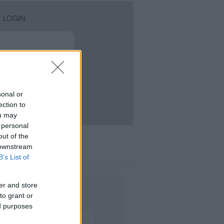
LOGIN
ACCEDI
sonal or
ection to
enticata?
ou may
 personal
out of the
 downstream
B’s List of
er and store
to grant or
ed purposes