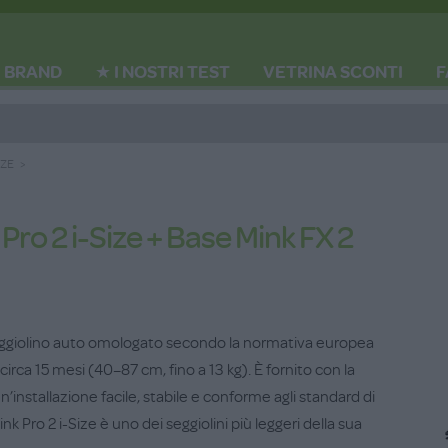
BRAND
★ I NOSTRI TEST
VETRINA SCONTI
F
IZE
Pro 2 i-Size + Base Mink FX 2
n seggiolino auto omologato secondo la normativa europea
 circa 15 mesi (40–87 cm, fino a 13 kg). È fornito con la
’installazione facile, stabile e conforme agli standard di
ink Pro 2 i-Size è uno dei seggiolini più leggeri della sua