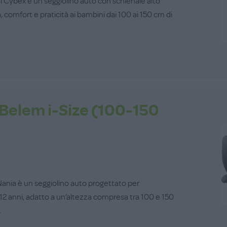
 di Cybex è un seggiolino auto con schienale alto
 comfort e praticità ai bambini dai 100 ai 150 cm di
 Belem i-Size (100-150
 Nania è un seggiolino auto progettato per
12 anni, adatto a un’altezza compresa tra 100 e 150
.