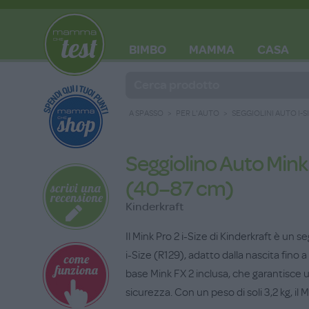
BIMBO
MAMMA
CASA
BLOG
A SPASSO
PER L'AUTO
SEGGIOLINI AUTO I-S
Seggiolino Auto Mink 
(40–87 cm)
Kinderkraft
Il Mink Pro 2 i-Size di Kinderkraft è u
i-Size (R129), adatto dalla nascita fino a
base Mink FX 2 inclusa, che garantisce un
sicurezza. Con un peso di soli 3,2 kg, il M