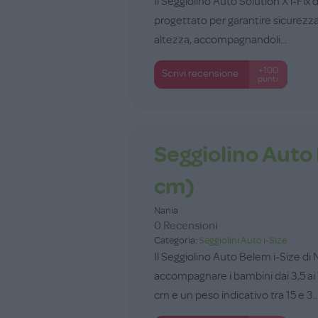
Il Seggiolino Auto Solution X i-Fix
progettato per garantire sicurezza,
altezza, accompagnandoli...
+100
Scrivi recensione
punti
Seggiolino Auto
cm)
Nania
0 Recensioni
Categoria:
Seggiolini Auto i-Size
Il Seggiolino Auto Belem i-Size di
accompagnare i bambini dai 3,5 ai 
cm e un peso indicativo tra 15 e 3..