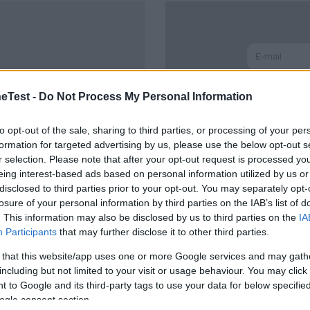
 e sicurezza.
 kg
scritta a
no a 13 kg)
est?
Test -
Do Not Process My Personal Information
to opt-out of the sale, sharing to third parties, or processing of your per
formation for targeted advertising by us, please use the below opt-out s
Password dim
r selection. Please note that after your opt-out request is processed y
eing interest-based ads based on personal information utilized by us or
disclosed to third parties prior to your opt-out. You may separately opt-
losure of your personal information by third parties on the IAB’s list of
. This information may also be disclosed by us to third parties on the
IA
Participants
that may further disclose it to other third parties.
 that this website/app uses one or more Google services and may gath
 Emerald 360 Pro (40-
including but not limited to your visit or usage behaviour. You may click 
 to Google and its third-party tags to use your data for below specifi
ogle consent section.