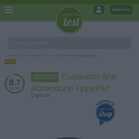
A SPASSO
PER L'AUTO
SISTEMI ANTI-ABBANDONO
HOT
Cuscinetto Anti-
TESTATO
8.7
Abbandono Tippy Pad
su 10
Digicom