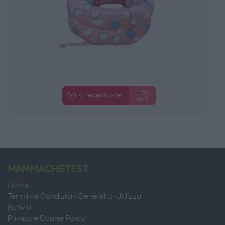
+100
Scrivi recensione
punti
MAMMACHETEST
Home
Termini e Condizioni Generali di Utilizzo
Iscriviti
Privacy e Cookie Policy