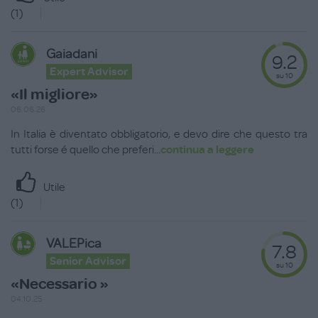
(
1
)
Gaiadani
9.2
Expert Advisor
su 10
«Il migliore»
06.06.26
In Italia è diventato obbligatorio, e devo dire che questo tra
tutti forse é quello che preferi
...
continua a leggere
Utile
(
1
)
VALEPica
7.8
Senior Advisor
su 10
«Necessario »
04.10.25