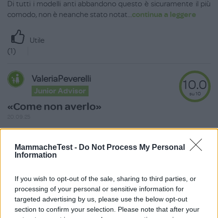
Di tutti i modelli anti abbandono questo è sicuramente il più
comodo, non è neanche stato notat
...
continua a leggere
Utile
(
1
)
ValeriaPeverelli
10.0
Junior Advisor
su 10
«Come non averlo»
20.09.25
L’ho acquistato qualche anno fa quando è uscito l’obbligo di
averlo per i bambini sotto i quatt
...
continua a leggere
MammacheTest -
Do Not Process My Personal
Information
Utile
If you wish to opt-out of the sale, sharing to third parties, or
(
1
)
processing of your personal or sensitive information for
targeted advertising by us, please use the below opt-out
Denigiu9523
section to confirm your selection. Please note that after your
7.6