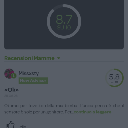
8.7
SU 10
Recensioni Mamme
Missxsty
5.8
New Advisor
su 10
«Ok»
28.06.26
Ottimo per l’ovetto della mia bimba. L’unica pecca è che il
sensore è solo per un genitore. Per
...
continua a leggere
Utile