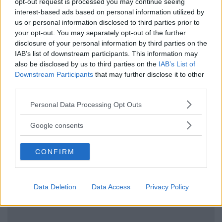
opt-out request is processed you may continue seeing
Senior Advisor
su 10
interest-based ads based on personal information utilized by
«Utilissimo, ma un po'
us or personal information disclosed to third parties prior to
scomodo »
your opt-out. You may separately opt-out of the further
17.09.25
disclosure of your personal information by third parties on the
IAB’s list of downstream participants. This information may
Molti utile, applicazione intuitiva, peccato lo abbia usato
also be disclosed by us to third parties on the
IAB’s List of
poche volte, perché la mia bimba no
...
continua a leggere
Downstream Participants
that may further disclose it to other
third parties.
Utile
Please note that this website/app uses one or more Google
Personal Data Processing Opt Outs
(
2
)
services and may gather and store information including but
not limited to your visit or usage behaviour. You may click to
Google consents
Guarda tutte le opinioni degli utenti
grant or deny consent to Google and its third-party tags to
use your data for below specified purposes in below Google
CONFIRM
consent section.
Scrivi una recensione
Effettua l'accesso per scrivere una recensione
Data Deletion
Data Access
Privacy Policy