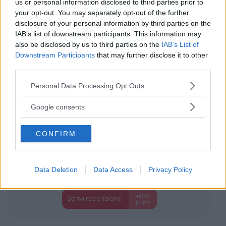
us or personal information disclosed to third parties prior to
J Bimbi
your opt-out. You may separately opt-out of the further
0 Recensioni
disclosure of your personal information by third parties on the
Categoria:
Intimo
IAB’s list of downstream participants. This information may
also be disclosed by us to third parties on the
IAB’s List of
Downstream Participants
that may further disclose it to other
third parties.
Please note that this website/app uses one or more Google
Personal Data Processing Opt Outs
services and may gather and store information including but
not limited to your visit or usage behaviour. You may click to
Google consents
grant or deny consent to Google and its third-party tags to
use your data for below specified purposes in below Google
CONFIRM
consent section.
Data Deletion
Data Access
Privacy Policy
+100
Scrivi recensione
punti