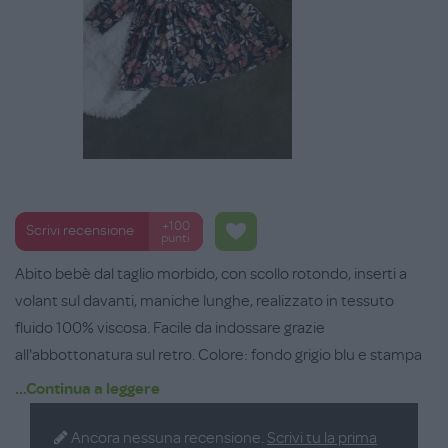
+100
Scrivi recensione
punti
Abito bebè dal taglio morbido, con scollo rotondo, inserti a
volant sul davanti, maniche lunghe, realizzato in tessuto
fluido 100% viscosa. Facile da indossare grazie
all'abbottonatura sul retro. Colore: fondo grigio blu e stampa
palme. Lunghezza: 41cm. Taglie dai 3 ai 18 mesi.
...Continua a leggere
Ancora nessuna recensione.
Scrivi tu la prima