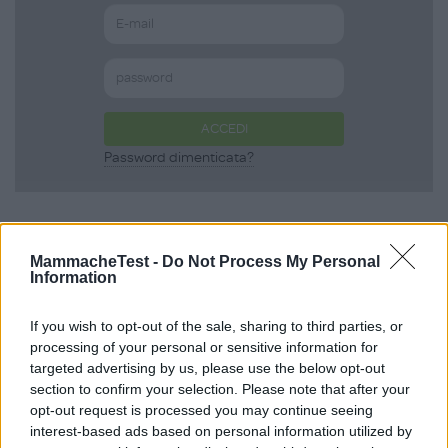
ACCEDI
Password dimenticata?
Scopri anche
MammacheTest -
Do Not Process My Personal
Information
Body Summer in
If you wish to opt-out of the sale, sharing to third parties, or
processing of your personal or sensitive information for
Cotone Biologico
targeted advertising by us, please use the below opt-out
section to confirm your selection. Please note that after your
opt-out request is processed you may continue seeing
Smanicato Tinta Unita
interest-based ads based on personal information utilized by