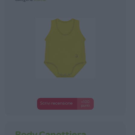
+100
Scrivi recensione
punti
Body Canottiera