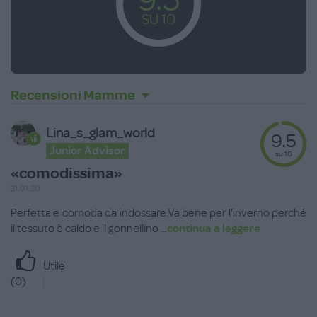
SU 10
Recensioni Mamme
Lina_s_glam_world
9.5
Junior Advisor
su 10
«comodissima»
31.01.20
Perfetta e comoda da indossare.Va bene per l'inverno perché
il tessuto è caldo e il gonnellino
...
continua a leggere
Utile
(
0
)