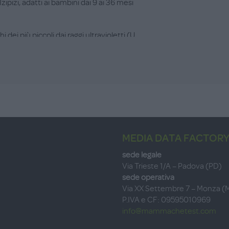
Izipizi, adatti ai bambini dai 9 ai 36 mesi
ei più piccoli dai raggi ultravioletti (U...
MEDIA DATA FACTORY
sede legale
Via Trieste 1/A – Padova (PD)
sede operativa
Via XX Settembre 7 – Monza (
P.IVA e CF: 09595010969
info@mammachetest.com