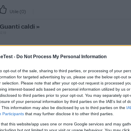
Utile (
0
)
Guanti caldi »
12.19
o li ho presi per mio figlio. Facile da indossare, sono cald
ontinua a leggere
Test -
Do Not Process My Personal Information
Utile (
0
)
to opt-out of the sale, sharing to third parties, or processing of your per
formation for targeted advertising by us, please use the below opt-out s
Classici»
r selection. Please note that after your opt-out request is processed y
eing interest-based ads based on personal information utilized by us or
12.19
disclosed to third parties prior to your opt-out. You may separately opt-
losure of your personal information by third parties on the IAB’s list of
ile classico. Guanti molto caldi io li ho per mio figlio in blu.Si abbina
. This information may also be disclosed by us to third parties on the
IA
Participants
that may further disclose it to other third parties.
Utile (
0
)
 that this website/app uses one or more Google services and may gath
including but not limited to your visit or usage behaviour. You may click 