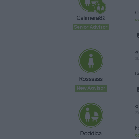
O
Calimera82
c
Senior Advisor
«
31.
Be
Rossssss
New Advisor
«
29
h
Doddica
c