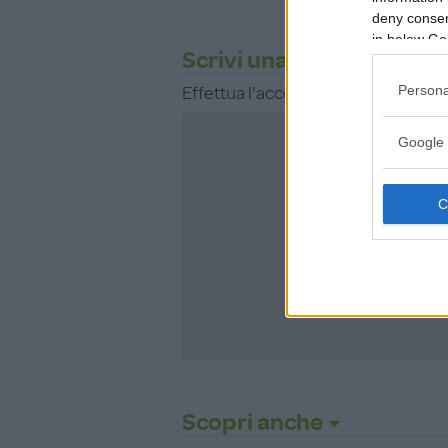
deny consent
in below Go
Scrivi una recensione
Persona
Effettua l'accesso per scrivere un
Google 
Non sei ancora i
MammacheT
ISCRIVITI
Scopri anche