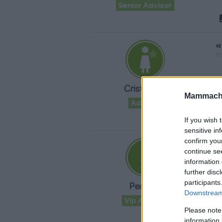
Senior Advisor
«
17.
I
Cristinatizi
c
Mammache
Advisor
If you wish 
sensitive in
«
confirm you
continue se
13.
information 
further disc
St
participants
Perry84
Downstream 
Vip Advisor
Please note
information 