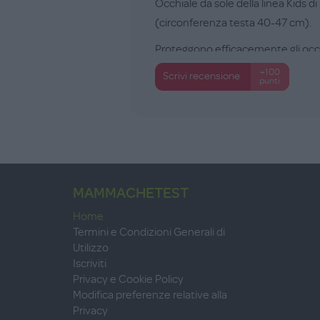
Occhiale da sole della linea Kids di 
(circonferenza testa 40-47 cm).
Proteggono efficacemente gli occhi d
+100
Scrivi recensione
punti
MAMMACHETEST
Home
Termini e Condizioni Generali di
Utilizzo
Iscriviti
Privacy e Cookie Policy
Modifica preferenze relative alla
Privacy