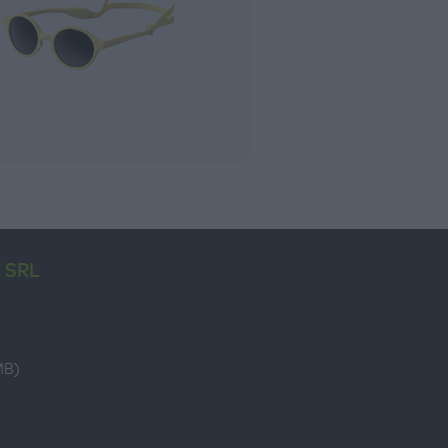
 SRL
MB)