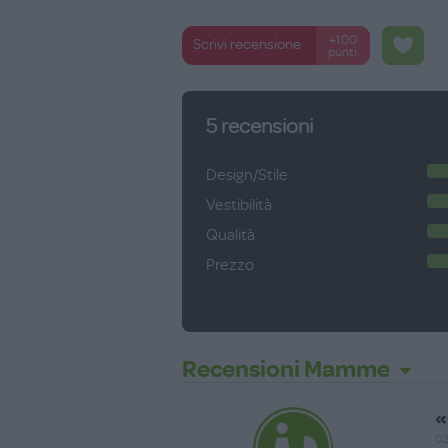
+100
Scrivi recensione
punti
5
recensioni
Design/Stile
Vestibilità
Qualità
Prezzo
Recensioni Mamme
«
03