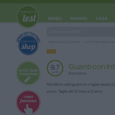
BIMBO
MAMMA
CASA
BLOG
ABBIGLIAMENTO BIMBO
ALTRO PER ABBIGLIA
HOT
Guanti con In
9.7
su 10
Benetton
Mordibi e caldi guanti in maglia rasata con
scuro. Taglie da 12 mesi a 12 anni.