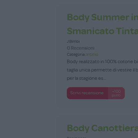
Body Summer in
Smanicato Tinta
J Bimbi
0 Recensioni
Categoria:
Intimo
Body realizzato in 100% cotone bio
taglia unica permette di vestire il
per la stagione es...
+100
Scrivi recensione
punti
Body Canottier