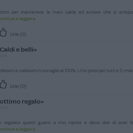
ttimi per mantenere le mani calde ed evitare che si screpola
ontinua a leggere
Utile (
0
)
Caldi e belli»
12.19
llissimi e caldissimi li consiglio al 100%. Li ho presi per tutti e 2 i miei
Utile (
0
)
ottimo regalo»
.12.19
o regalato questi guanti a mio nipote e devo dire di aver fa
ontinua a leggere