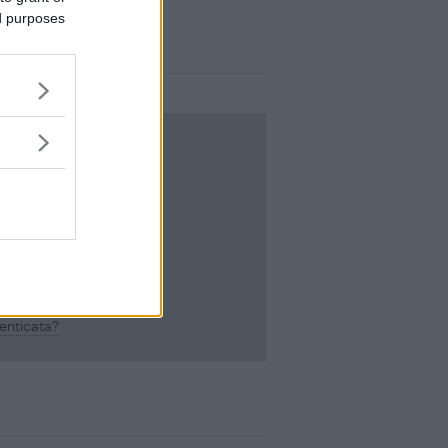
ed purposes
LOGIN
ACCEDI
enticata?