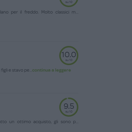
su 10
no per il freddo. Molto classici m
...
10.0
su 10
 figli e stavo pe
...
continua a leggere
9.5
su 10
tto un ottimo acquisto, gli sono p
...