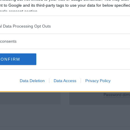
 to Google and its third-party tags to use your data for below specifi
ogle consent section.
l Data Processing Opt Outs
a recensione
consents
CONFIRM
scritta a
est?
Data Deletion
Data Access
Privacy Policy
Password dim