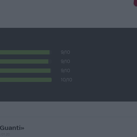
9/10
9/10
9/10
10/10
Guanti»
.01.20