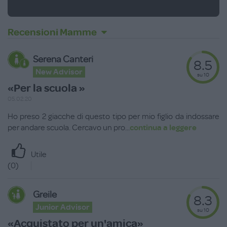
Recensioni Mamme
Serena Canteri
8.5
New Advisor
su 10
«Per la scuola »
05.02.20
Ho preso 2 giacche di questo tipo per mio figlio da indossare
per andare scuola. Cercavo un pro
...
continua a leggere
Utile
(
0
)
Greile
8.3
Junior Advisor
su 10
«Acquistato per un'amica»