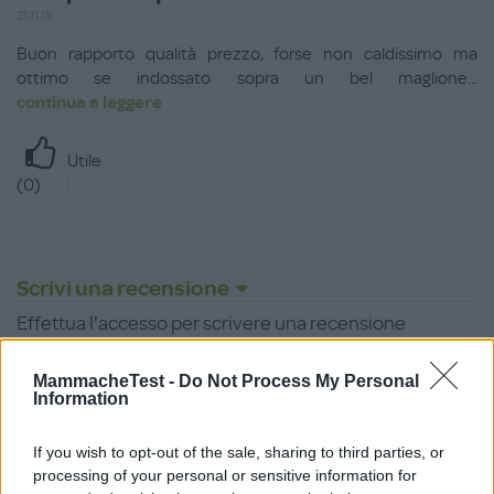
21.11.19
Buon rapporto qualità prezzo, forse non caldissimo ma
ottimo se indossato sopra un bel maglione
...
continua a leggere
Utile
(
0
)
Scrivi una recensione
Effettua l'accesso per scrivere una recensione
MammacheTest -
Do Not Process My Personal
Information
If you wish to opt-out of the sale, sharing to third parties, or
Non sei ancora iscritta a
processing of your personal or sensitive information for
MammacheTest?