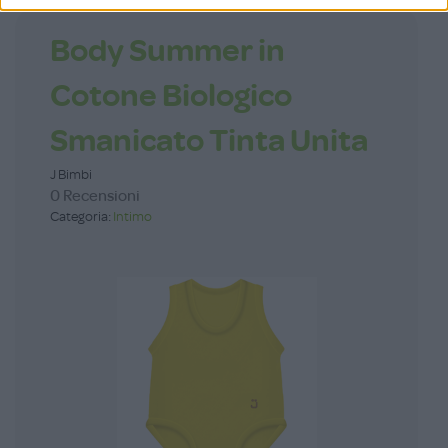
Body Summer in
Cotone Biologico
Smanicato Tinta Unita
J Bimbi
0 Recensioni
Categoria:
Intimo