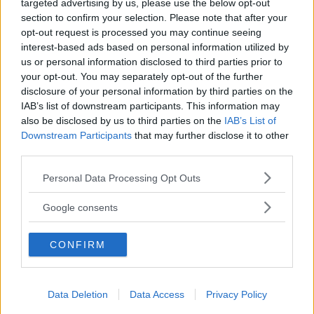
targeted advertising by us, please use the below opt-out
section to confirm your selection. Please note that after your
ISCRIVITI
opt-out request is processed you may continue seeing
interest-based ads based on personal information utilized by
us or personal information disclosed to third parties prior to
your opt-out. You may separately opt-out of the further
disclosure of your personal information by third parties on the
LOGIN
IAB’s list of downstream participants. This information may
also be disclosed by us to third parties on the
IAB’s List of
Downstream Participants
that may further disclose it to other
third parties.
Please note that this website/app uses one or more Google
Personal Data Processing Opt Outs
services and may gather and store information including but
not limited to your visit or usage behaviour. You may click to
Google consents
ACCEDI
grant or deny consent to Google and its third-party tags to
Password dimenticata?
use your data for below specified purposes in below Google
CONFIRM
consent section.
Scopri anche
Data Deletion
Data Access
Privacy Policy