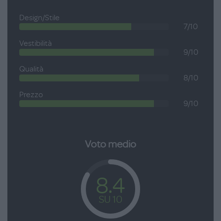
fianchi, polsini antivento in costina. Taglie dai 2 ai 16 anni.
Design/Stile
7/10
Vestibilità
9/10
Qualità
8/10
Prezzo
9/10
Voto medio
8.4
SU 10