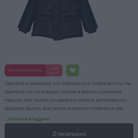
+100
Scrivi recensione
punti
Giaccone in poliestere, con imbottitura in ovatta termica. Ha
l'apertura con zip a doppio cursore e bottoni a pressione
nascosti, due tasche con pattina e bottone personalizzato
applicate davanti, due tasche scaldamani foderate in pile
inserite oblique sul petto. Il cappuccio è foderato e imbottito
...Continua a leggere
in tinta con visiera cucita e bottone. Con mostrine sulle spalle
2
recensioni
con alamaro e bottone personalizzato, bottoni decorativi sui