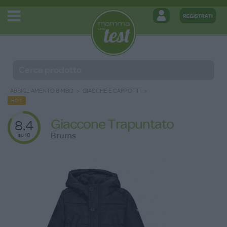
ABBIGLIAMENTO BIMBO
GIACCHE E CAPPOTTI
HOT
Giaccone Trapuntato
8.4
Brums
su 10