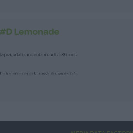
e #D Lemonade
Izipizi, adatti ai bambini dai 9 ai 36 mesi
ei più piccoli dai raggi ultravioletti (U...