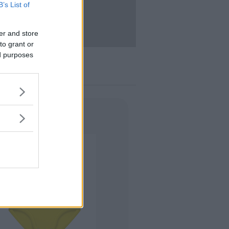
B’s List of
ACCEDI
enticata?
er and store
to grant or
ed purposes