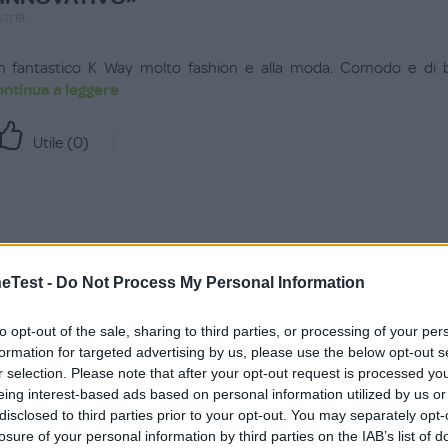
.11.19
n fantastico K Way molto fashion e alla moda. Comodo e di bu
ontinua a leggere
Utile (
0
)
a recensione
Test -
Do Not Process My Personal Information
to opt-out of the sale, sharing to third parties, or processing of your per
formation for targeted advertising by us, please use the below opt-out s
r selection. Please note that after your opt-out request is processed y
eing interest-based ads based on personal information utilized by us or
scritta a
disclosed to third parties prior to your opt-out. You may separately opt-
est?
losure of your personal information by third parties on the IAB’s list of