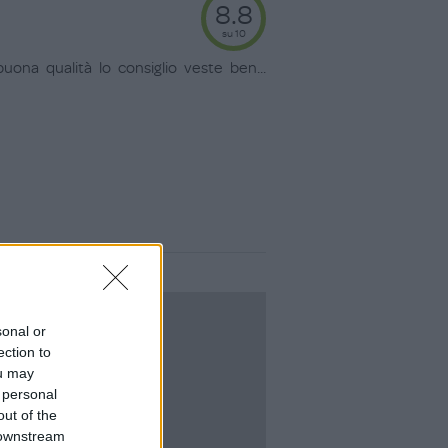
8.8
su 10
ona qualità lo consiglio veste ben
...
LOGIN
sonal or
ection to
ou may
 personal
out of the
 downstream