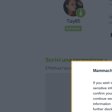
04
U
Tizy85
c
Advisor
Scrivi una recensione
Effettua l'accesso per scrivere un
Mammache
If you wish 
sensitive in
confirm you
continue se
Non sei ancora i
information 
MammacheT
further disc