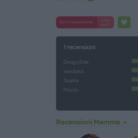
+100
Scrivi recensione
punti
1
recensioni
Design/Stile
Vestibilità
Qualità
Prezzo
Recensioni Mamme
«