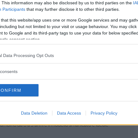
. This information may also be disclosed by us to third parties on the
IA
Participants
that may further disclose it to other third parties.
Password dim
 that this website/app uses one or more Google services and may gath
including but not limited to your visit or usage behaviour. You may click 
 to Google and its third-party tags to use your data for below specifi
ogle consent section.
l Data Processing Opt Outs
 Cotone Biologico
consents
 Unita
CONFIRM
Data Deletion
Data Access
Privacy Policy
logico di altissima qualità, morbido e traspirante. La
 bambino da 0 a 3 anni e il modello smanicato è ideale