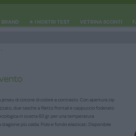
BRAND
★ I NOSTRI TEST
VETRINA SCONTI
F
ivento
 jersey di cotone di colore a contrasto. Con apertura zip
zzato, due tasche a filetto frontali e cappuccio foderato
 ecologica in ovatta 60 gr. per una temperatura
stagione più calda. Polsi e fondo elasticati. Disponibile
glie dai 3 mesi a 3 anni.