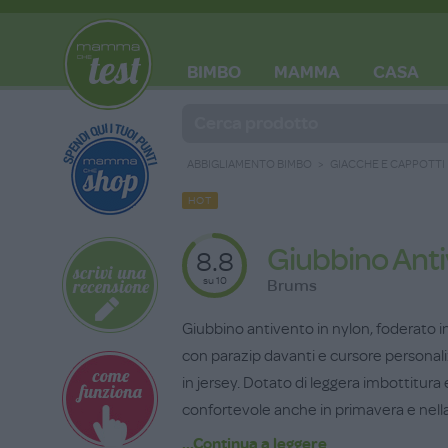
BIMBO
MAMMA
CASA
BLOG
ABBIGLIAMENTO BIMBO
GIACCHE E CAPPOTTI
HOT
Giubbino Ant
8.8
su 10
Brums
Giubbino antivento in nylon, foderato in
con parazip davanti e cursore personali
in jersey. Dotato di leggera imbottitura
confortevole anche in primavera e nella 
in due varianti di colore: rosso e rosa. Ta
...Continua a leggere