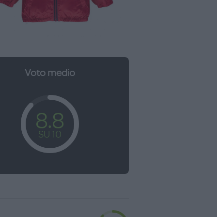
Voto medio
8.8
SU 10