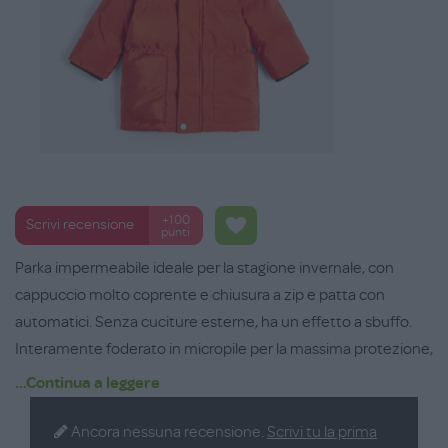
+100
Scrivi recensione
punti
Parka impermeabile ideale per la stagione invernale, con
cappuccio molto coprente e chiusura a zip e patta con
automatici. Senza cuciture esterne, ha un effetto a sbuffo.
Interamente foderato in micropile per la massima protezione,
imbottito in Repreve - fibra ottenuta dal riciclaggio delle
...Continua a leggere
bottiglie di plastica. Leggerissimo e caldo, è dotato di fondo
manica e colletto con bordo a costine per proteggere meglio
Ancora nessuna recensione.
Scrivi tu la prima