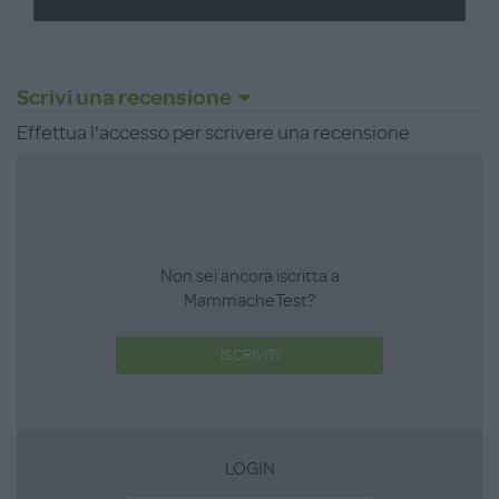
dal freddo. Disponibile in due varianti di colore: rosso
pomodoro e blu navy. Taglie da 12 a 36 mesi.
Scrivi una recensione
Effettua l'accesso per scrivere una recensione
Non sei ancora iscritta a
MammacheTest?
ISCRIVITI
LOGIN