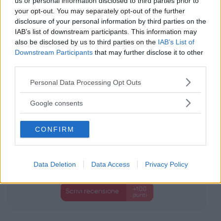
us or personal information disclosed to third parties prior to
J Bimbi
0 Recensioni
your opt-out. You may separately opt-out of the further
Categoria:
Intimo
disclosure of your personal information by third parties on the
IAB’s list of downstream participants. This information may
also be disclosed by us to third parties on the
IAB’s List of
Downstream Participants
that may further disclose it to other
third parties.
Please note that this website/app uses one or more Google
Personal Data Processing Opt Outs
services and may gather and store information including but
not limited to your visit or usage behaviour. You may click to
Google consents
grant or deny consent to Google and its third-party tags to
use your data for below specified purposes in below Google
CONFIRM
consent section.
Data Deletion
Data Access
Privacy Policy
+100
Scrivi recensione
punti