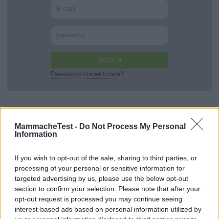
ACCEDI
Password dimenticata?
Scopri anche
MammacheTest -
Do Not Process My Personal
Information
Body Summer in
If you wish to opt-out of the sale, sharing to third parties, or
processing of your personal or sensitive information for
Cotone Biologico
targeted advertising by us, please use the below opt-out
section to confirm your selection. Please note that after your
Smanicato Tinta Unita
opt-out request is processed you may continue seeing
interest-based ads based on personal information utilized by