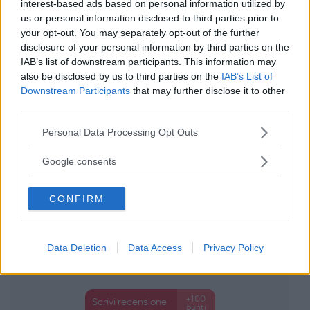
interest-based ads based on personal information utilized by
Smanicato Tinta Unita
us or personal information disclosed to third parties prior to
your opt-out. You may separately opt-out of the further
J Bimbi
disclosure of your personal information by third parties on the
0 Recensioni
IAB’s list of downstream participants. This information may
Categoria:
Intimo
also be disclosed by us to third parties on the
IAB’s List of
Downstream Participants
that may further disclose it to other
third parties.
Please note that this website/app uses one or more Google
Personal Data Processing Opt Outs
services and may gather and store information including but
not limited to your visit or usage behaviour. You may click to
Google consents
grant or deny consent to Google and its third-party tags to
use your data for below specified purposes in below Google
CONFIRM
consent section.
Data Deletion
Data Access
Privacy Policy
+100
Scrivi recensione
punti