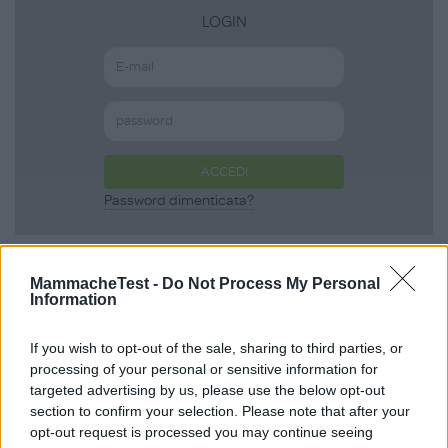
LOGIN
ACCEDI
Password dimenticata?
MammacheTest -
Do Not Process My Personal
Scopri anche
Information
If you wish to opt-out of the sale, sharing to third parties, or
Body Summer in
processing of your personal or sensitive information for
targeted advertising by us, please use the below opt-out
Cotone Biologico
section to confirm your selection. Please note that after your
opt-out request is processed you may continue seeing