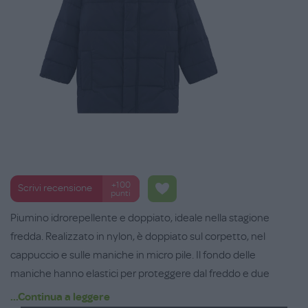
+100
Scrivi recensione
punti
Piumino idrorepellente e doppiato, ideale nella stagione
fredda. Realizzato in nylon, è doppiato sul corpetto, nel
cappuccio e sulle maniche in micro pile. Il fondo delle
maniche hanno elastici per proteggere dal freddo e due
ampie tasche zippate sui lati. Dalla taglia 6 anni ha dettaglio di
...Continua a leggere