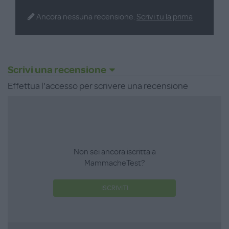
tasca zippata sul petto dalla taglia 6 anni. Disponibile nelle
taglie dai 3 ai 12 anni.
Ancora nessuna recensione.
Scrivi tu la prima
Scrivi una recensione
Effettua l'accesso per scrivere una recensione
Non sei ancora iscritta a
MammacheTest?
ISCRIVITI