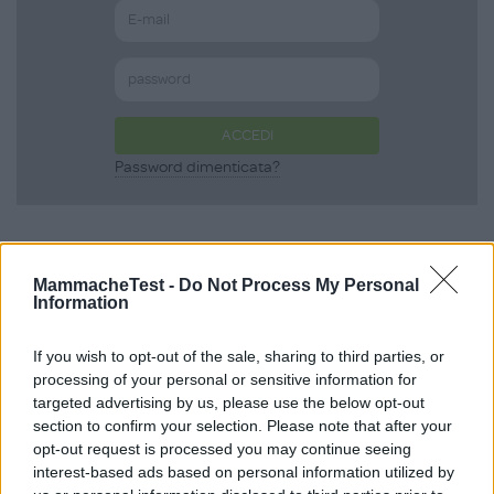
ACCEDI
Password dimenticata?
Scopri anche
MammacheTest -
Do Not Process My Personal
Information
Body Summer in
If you wish to opt-out of the sale, sharing to third parties, or
processing of your personal or sensitive information for
Cotone Biologico
targeted advertising by us, please use the below opt-out
section to confirm your selection. Please note that after your
Smanicato Tinta Unita
opt-out request is processed you may continue seeing
interest-based ads based on personal information utilized by