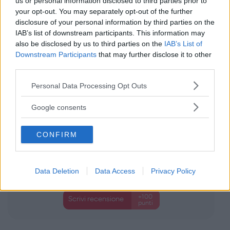
us or personal information disclosed to third parties prior to
J Bimbi
0 Recensioni
your opt-out. You may separately opt-out of the further
Categoria:
Intimo
disclosure of your personal information by third parties on the
IAB’s list of downstream participants. This information may
also be disclosed by us to third parties on the
IAB’s List of
Downstream Participants
that may further disclose it to other
third parties.
Please note that this website/app uses one or more Google
Personal Data Processing Opt Outs
services and may gather and store information including but
not limited to your visit or usage behaviour. You may click to
Google consents
grant or deny consent to Google and its third-party tags to
use your data for below specified purposes in below Google
CONFIRM
consent section.
Data Deletion
Data Access
Privacy Policy
+100
Scrivi recensione
punti