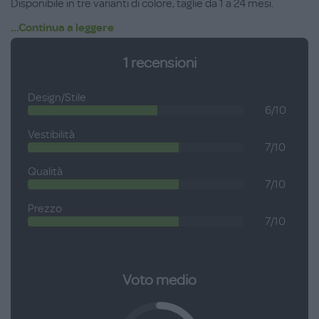
Disponibile in tre varianti di colore, taglie da 1 a 24 mesi.
...Continua a leggere
1
recensioni
Design/Stile
6/10
Vestibilità
7/10
Qualità
7/10
Prezzo
7/10
Voto medio