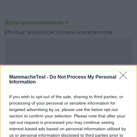
Scrivi una recensione
Effettua l'accesso per scrivere una recensione
Non sei ancora iscritta a
MammacheTest -
Do Not Process My Personal
MammacheTest?
Information
ISCRIVITI
If you wish to opt-out of the sale, sharing to third parties, or
processing of your personal or sensitive information for
targeted advertising by us, please use the below opt-out
section to confirm your selection. Please note that after your
opt-out request is processed you may continue seeing
LOGIN
interest-based ads based on personal information utilized by
us or personal information disclosed to third parties prior to