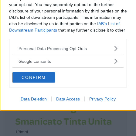
your opt-out. You may separately opt-out of the further
disclosure of your personal information by third parties on the
IAB’s list of downstream participants. This information may
also be disclosed by us to third parties on the
IAB’s List of
Downstream Participants
that may further disclose it to other
ACCEDI
third parties.
Password dimenticata?
Please note that this website/app uses one or more Google
Personal Data Processing Opt Outs
services and may gather and store information including but
not limited to your visit or usage behaviour. You may click to
Google consents
grant or deny consent to Google and its third-party tags to
Scopri anche
use your data for below specified purposes in below Google
CONFIRM
consent section.
Body Summer in
Data Deletion
Data Access
Privacy Policy
Cotone Biologico
Smanicato Tinta Unita
J Bimbi