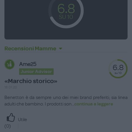
6.8
SU 10
Recensioni Mamme
Ame25
6.8
Junior Advisor
su 10
«Marchio storico»
18.01.20
Benetton è da sempre uno dei miei brand preferiti; sia linea
adulti che bambino. I prodotti son
...
continua a leggere
Utile
(
0
)