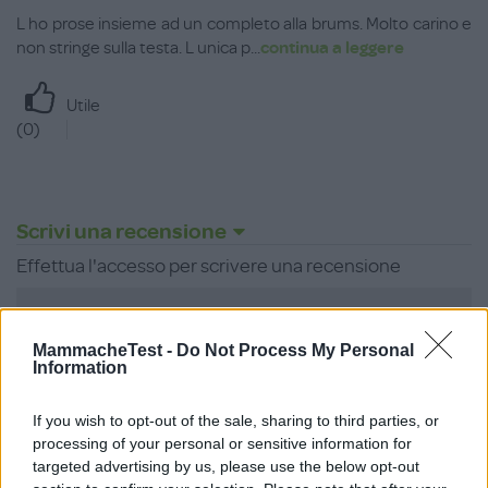
L ho prose insieme ad un completo alla brums. Molto carino e
non stringe sulla testa. L unica p
...
continua a leggere
Utile
(
0
)
Scrivi una recensione
Effettua l'accesso per scrivere una recensione
MammacheTest -
Do Not Process My Personal
Information
Non sei ancora iscritta a
If you wish to opt-out of the sale, sharing to third parties, or
MammacheTest?
processing of your personal or sensitive information for
targeted advertising by us, please use the below opt-out
ISCRIVITI