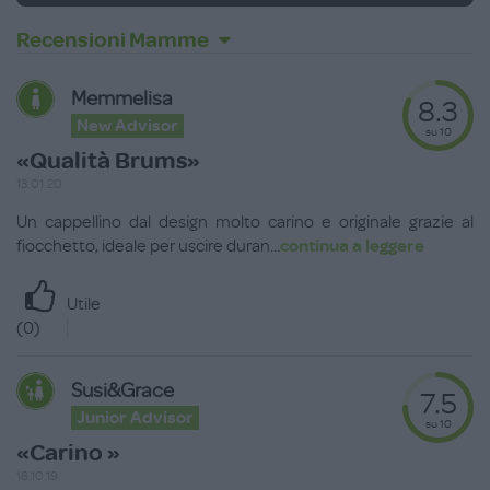
Recensioni Mamme
Memmelisa
8.3
New Advisor
su 10
«Qualità Brums»
13.01.20
Un cappellino dal design molto carino e originale grazie al
fiocchetto, ideale per uscire duran
...
continua a leggere
Utile
(
0
)
Susi&Grace
7.5
Junior Advisor
su 10
«Carino »
18.10.19