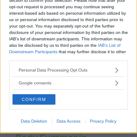
section to confirm your selection. Please note that after your
opt-out request is processed you may continue seeing
interest-based ads based on personal information utilized by
us or personal information disclosed to third parties prior to
your opt-out. You may separately opt-out of the further
LOGIN
disclosure of your personal information by third parties on the
IAB’s list of downstream participants. This information may
also be disclosed by us to third parties on the
IAB’s List of
Downstream Participants
that may further disclose it to other
third parties.
Please note that this website/app uses one or more Google
Personal Data Processing Opt Outs
services and may gather and store information including but
ACCEDI
not limited to your visit or usage behaviour. You may click to
Google consents
Password dimenticata?
grant or deny consent to Google and its third-party tags to
use your data for below specified purposes in below Google
CONFIRM
consent section.
Scopri anche
Data Deletion
Data Access
Privacy Policy