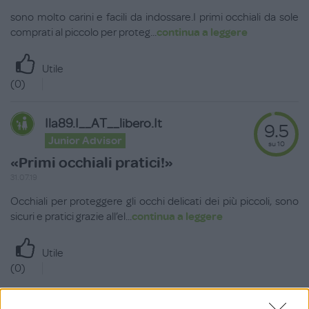
sono molto carini e facili da indossare.I primi occhiali da sole
comprati al piccolo per proteg
...
continua a leggere
Utile
(
0
)
Ila89.i__AT__libero.it
9.5
Junior Advisor
su 10
«Primi occhiali pratici!»
31.07.19
Occhiali per proteggere gli occhi delicati dei più piccoli, sono
sicuri e pratici grazie all’el
...
continua a leggere
Utile
(
0
)