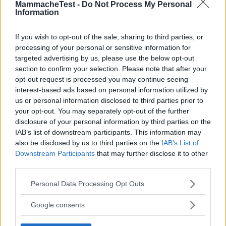
MammacheTest -
Do Not Process My Personal
Information
Scrivi una recensione
Effettua l'accesso per scrivere una recensione
If you wish to opt-out of the sale, sharing to third parties, or
processing of your personal or sensitive information for
targeted advertising by us, please use the below opt-out
section to confirm your selection. Please note that after your
opt-out request is processed you may continue seeing
interest-based ads based on personal information utilized by
Non sei ancora iscritta a
us or personal information disclosed to third parties prior to
MammacheTest?
your opt-out. You may separately opt-out of the further
disclosure of your personal information by third parties on the
IAB’s list of downstream participants. This information may
ISCRIVITI
also be disclosed by us to third parties on the
IAB’s List of
Downstream Participants
that may further disclose it to other
third parties.
Please note that this website/app uses one or more Google
Personal Data Processing Opt Outs
LOGIN
services and may gather and store information including but
not limited to your visit or usage behaviour. You may click to
Google consents
grant or deny consent to Google and its third-party tags to
use your data for below specified purposes in below Google