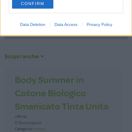
CONFIRM
consent section.
ACCEDI
Data Deletion
Data Access
Privacy Policy
Password dimenticata?
Scopri anche
Body Summer in
Cotone Biologico
Smanicato Tinta Unita
J Bimbi
0 Recensioni
Categoria:
Intimo