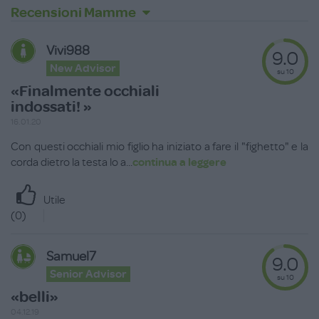
Recensioni Mamme
Vivi988
9.0
New Advisor
su 10
«Finalmente occhiali
indossati! »
16.01.20
Con questi occhiali mio figlio ha iniziato a fare il "fighetto" e la
corda dietro la testa lo a
...
continua a leggere
Utile
(
0
)
Samuel7
9.0
Senior Advisor
su 10
«belli»
04.12.19