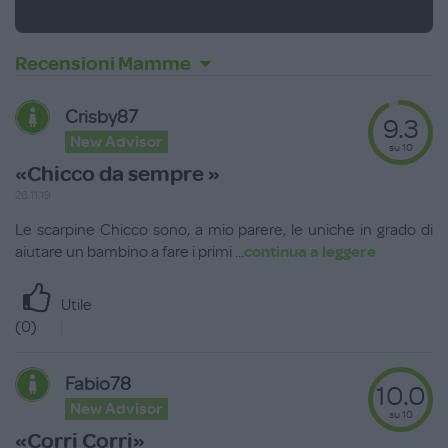
Recensioni Mamme
Crisby87
9.3
New Advisor
su 10
«Chicco da sempre »
26.11.19
Le scarpine Chicco sono, a mio parere, le uniche in grado di
aiutare un bambino a fare i primi
...
continua a leggere
Utile
(
0
)
Fabio78
10.0
New Advisor
su 10
«Corri Corri»