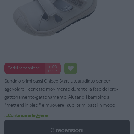
+100
Scrivi recensione
punti
Sandalo primi passi Chicco Start Up, studiato per per
agevolare il corretto movimento durante la fase del pre-
gattonamento/gattonamento. Aiutano il bambino a
"mettersi in piedi" e muovere i suoi primi passi in modo
naturale. Con forma arrotondata, regolabile con doppio velcro
...Continua a leggere
e suola Flex-zone, che garantisce la naturale flessibilità del
3
recensioni
piede. Numeri dal 17 al 22.