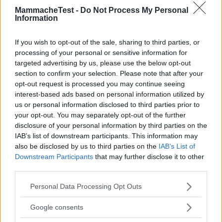
MammacheTest -
Do Not Process My Personal
Information
Scrivi una recensione
If you wish to opt-out of the sale, sharing to third parties, or
Effettua l'accesso per scrivere una recensione
processing of your personal or sensitive information for
targeted advertising by us, please use the below opt-out
section to confirm your selection. Please note that after your
opt-out request is processed you may continue seeing
interest-based ads based on personal information utilized by
us or personal information disclosed to third parties prior to
Non sei ancora iscritta a
your opt-out. You may separately opt-out of the further
MammacheTest?
disclosure of your personal information by third parties on the
IAB’s list of downstream participants. This information may
ISCRIVITI
also be disclosed by us to third parties on the
IAB’s List of
Downstream Participants
that may further disclose it to other
third parties.
Please note that this website/app uses one or more Google
Personal Data Processing Opt Outs
LOGIN
services and may gather and store information including but
not limited to your visit or usage behaviour. You may click to
Google consents
grant or deny consent to Google and its third-party tags to