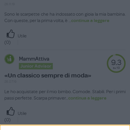
26.11.19
Sono le scarpette che ha indossato con gioia la mia bambina.
Con queste, per la prima volta, è
...
continua a leggere
Utile
(
0
)
MammAttiva
9.3
Junior Advisor
su 10
«Un classico sempre di moda»
26.07.19
Le ho acquistate per il mio bimbo. Comode. Stabili. Per i primi
passi perfette. Scarpa primaver
...
continua a leggere
Utile
(
0
)