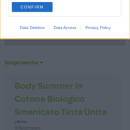
use your data for below specified purposes in below Google
CONFIRM
consent section.
ACCEDI
Data Deletion
Data Access
Privacy Policy
Password dimenticata?
Scopri anche
Body Summer in
Cotone Biologico
Smanicato Tinta Unita
J Bimbi
0 Recensioni