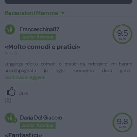
Recensioni Mamme
Franceschina87
9.5
Junior Advisor
su 10
«Molto comodi e pratici»
19.06.26
Leggings molto comodi e pratici da indossare, mi hanno
accompagnata in ogni momento della gravi
...
continua a leggere
Utile
(
0
)
Daria Del Giaccio
9.8
Junior Advisor
su 10
«Fantastici»