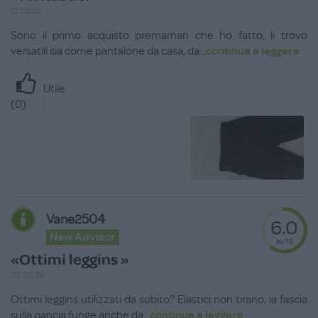
12.05.26
Sono il primo acquisto premaman che ho fatto, li trovo
versatili sia come pantalone da casa, da
...
continua a leggere
Utile
(
0
)
Vane2504
6.0
New Advisor
su 10
«Ottimi leggins »
05.05.26
Ottimi leggins utilizzati da subito? Elastici non tirano, la fascia
sulla pancia funge anche da
...
continua a leggere