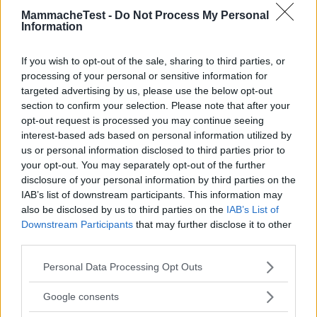
MammacheTest -
Do Not Process My Personal
«Comodissimi »
Information
25.11.25
Utilizzati per la prima gravidanza e ad occhi chiusi li utilizzerò
If you wish to opt-out of the sale, sharing to third parties, or
per la seconda gravidanza.
...
continua a leggere
processing of your personal or sensitive information for
targeted advertising by us, please use the below opt-out
section to confirm your selection. Please note that after your
Utile
opt-out request is processed you may continue seeing
(
0
)
interest-based ads based on personal information utilized by
us or personal information disclosed to third parties prior to
your opt-out. You may separately opt-out of the further
Guarda tutte le opinioni degli utenti
disclosure of your personal information by third parties on the
IAB’s list of downstream participants. This information may
also be disclosed by us to third parties on the
IAB’s List of
Scrivi una recensione
Downstream Participants
that may further disclose it to other
third parties.
Effettua l'accesso per scrivere una recensione
Please note that this website/app uses one or more Google
Personal Data Processing Opt Outs
services and may gather and store information including but
not limited to your visit or usage behaviour. You may click to
Google consents
grant or deny consent to Google and its third-party tags to