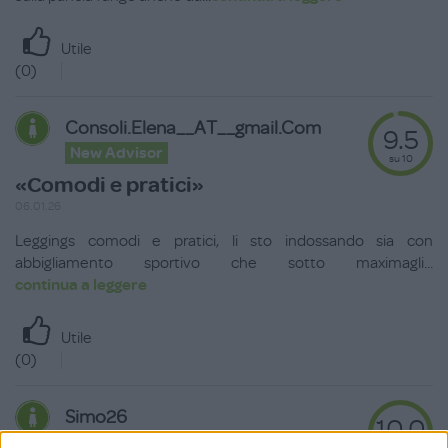
Utile
(
0
)
Consoli.elena__AT__gmail.com
9.5
New Advisor
su 10
«Comodi e pratici»
06.01.26
Leggings comodi e pratici, li sto indossando sia con
abbigliamento sportivo che sotto maximagli
...
continua a leggere
Utile
(
0
)
Simo26
10.0
New Advisor
su 10