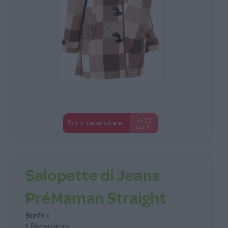
+100
Scrivi recensione
punti
Salopette di Jeans
PréMaman Straight
BonPrix
1 Recensioni