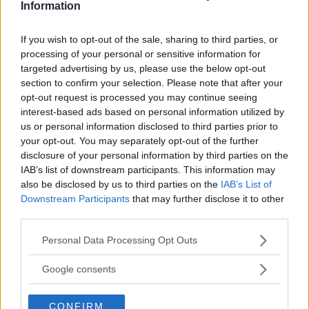
Information
Ho trovato questi slip davvero comodi. In gravidanza mi
davano noia slip a vita bassa, ho prova
...
continua a leggere
If you wish to opt-out of the sale, sharing to third parties, or
processing of your personal or sensitive information for
targeted advertising by us, please use the below opt-out
Utile
section to confirm your selection. Please note that after your
(
0
)
opt-out request is processed you may continue seeing
interest-based ads based on personal information utilized by
Guarda tutte le opinioni degli utenti
us or personal information disclosed to third parties prior to
your opt-out. You may separately opt-out of the further
disclosure of your personal information by third parties on the
IAB’s list of downstream participants. This information may
Scrivi una recensione
also be disclosed by us to third parties on the
IAB’s List of
Effettua l'accesso per scrivere una recensione
Downstream Participants
that may further disclose it to other
third parties.
Please note that this website/app uses one or more Google
Personal Data Processing Opt Outs
services and may gather and store information including but
not limited to your visit or usage behaviour. You may click to
Google consents
grant or deny consent to Google and its third-party tags to
Non sei ancora iscritta a
use your data for below specified purposes in below Google
MammacheTest?
CONFIRM