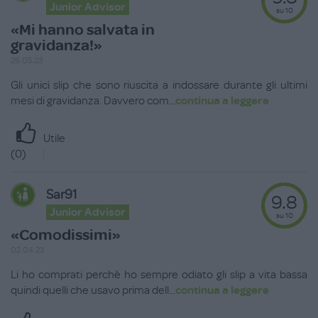
Junior Advisor
su 10
«Mi hanno salvata in
gravidanza!»
26.05.23
Gli unici slip che sono riuscita a indossare durante gli ultimi
mesi di gravidanza. Davvero com
...
continua a leggere
Utile
(
0
)
Sar91
9.8
Junior Advisor
su 10
«Comodissimi»
02.04.23
Li ho comprati perchè ho sempre odiato gli slip a vita bassa
quindi quelli che usavo prima dell
...
continua a leggere