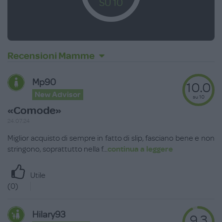
SU 10
Recensioni Mamme
Mp90
10.0
New Advisor
su 10
«Comode»
24.07.24
Miglior acquisto di sempre in fatto di slip, fasciano bene e non
stringono, soprattutto nella f
...
continua a leggere
Utile
(
0
)
Hilary93
9.3