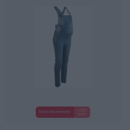
+100
Scrivi recensione
punti