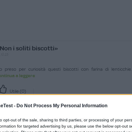
Non i soliti biscotti»
.12.23
o preso per curiosità questi biscotti con farina di lenticch
ontinua a leggere
Utile (
0
)
Merenda nutriente»
Test -
Do Not Process My Personal Information
.09.23
to opt-out of the sale, sharing to third parties, or processing of your per
formation for targeted advertising by us, please use the below opt-out s
o assaggiato i biscotti Lentille e mi sono subito piaciuti! 