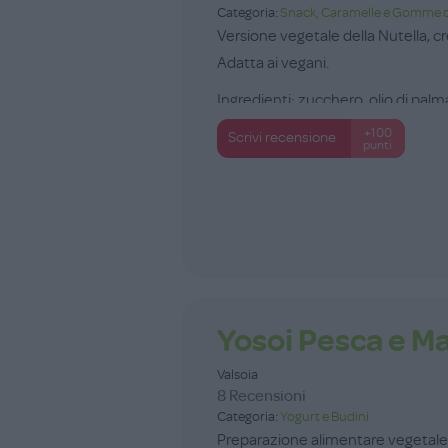
Categoria:
Snack, Caramelle e Gomme d
Versione vegetale della Nutella, c
Adatta ai vegani.
Ingredienti: zucchero, olio di palm
sciroppo...
+100
Scrivi recensione
punti
Yosoi Pesca e M
Valsoia
8 Recensioni
Categoria:
Yogurt e Budini
Preparazione alimentare vegetale a