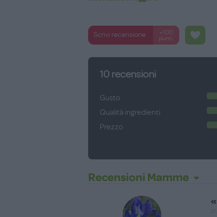
+100
Scrivi recensione
punti
10
recensioni
Gusto
Qualità ingredienti
Prezzo
Recensioni Mamme
«
21