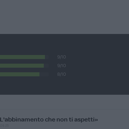
9/10
9/10
8/10
L'abbinamento che non ti aspetti»
.09.25