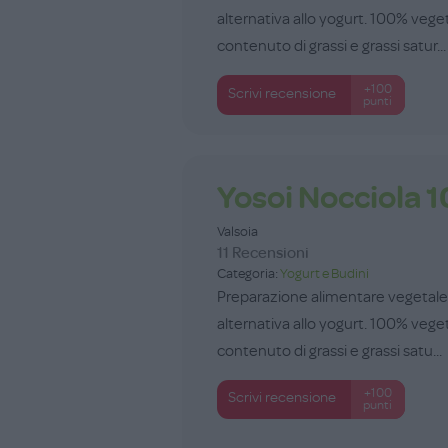
alternativa allo yogurt. 100% vege
contenuto di grassi e grassi satur...
+100
Scrivi recensione
punti
Yosoi Nocciola 
Valsoia
11 Recensioni
Categoria:
Yogurt e Budini
Preparazione alimentare vegetale a
alternativa allo yogurt. 100% vege
contenuto di grassi e grassi satu...
+100
Scrivi recensione
punti