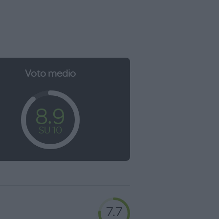
Voto medio
8.9
SU 10
7.7