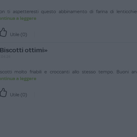
on ti aspetteresti questo abbinamento di farina di lenticchi
ontinua a leggere
Utile (
0
)
Biscotti ottimi»
.04.24
iscotti molto friabili e croccanti allo stesso tempo. Buoni 
ontinua a leggere
Utile (
0
)