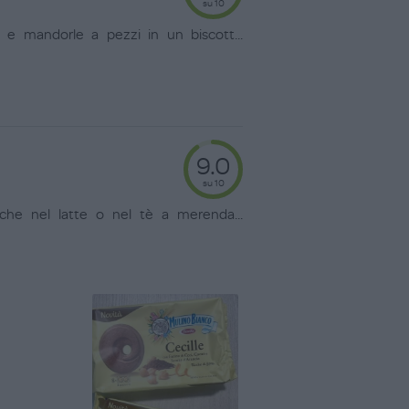
su 10
e e mandorle a pezzi in un biscott
...
9.0
su 10
anche nel latte o nel tè a merenda
...