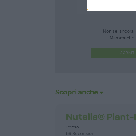
Non sei ancora i
MammacheT
ISCRIVITI
Scopri anche
Nutella® Plant
Ferrero
69 Recensioni