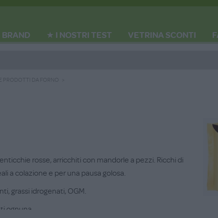
BRAND
★ I NOSTRI TEST
VETRINA SCONTI
F
 E PRODOTTI DA FORNO
i lenticchie rosse, arricchiti con mandorle a pezzi. Ricchi di
deali a colazione e per una pausa golosa.
nti, grassi idrogenati, OGM.
ti ognuna.