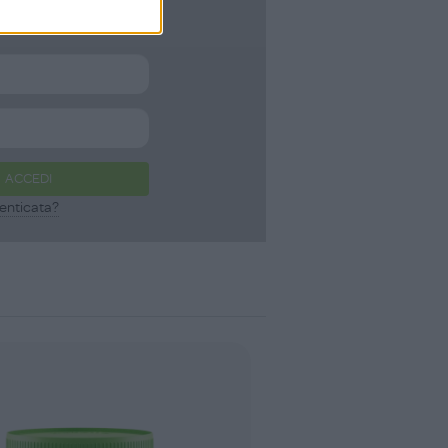
LOGIN
ACCEDI
enticata?