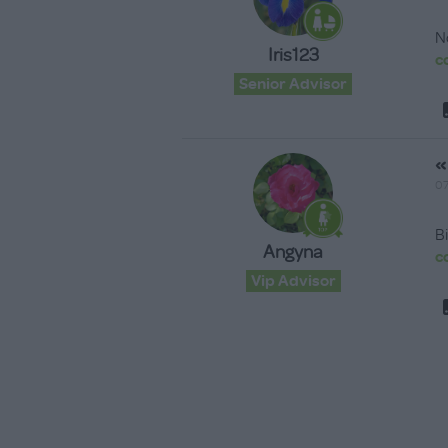
N
Iris123
c
Senior Advisor
«
07
B
Angyna
c
Vip Advisor