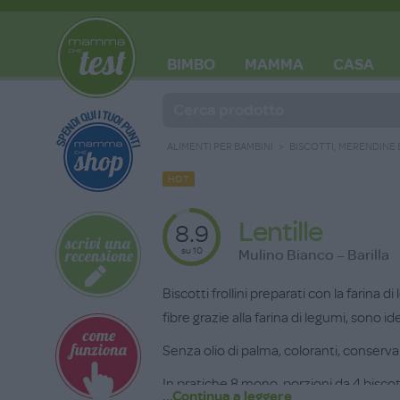
BIMBO
MAMMA
CASA
BLOG
ALIMENTI PER BAMBINI
BISCOTTI, MERENDINE
HOT
Lentille
8.9
su 10
Mulino Bianco – Barilla
Biscotti frollini preparati con la farina d
fibre grazie alla farina di legumi, sono i
Senza olio di palma, coloranti, conserva
In pratiche 8 mono-porzioni da 4 biscot
...Continua a leggere