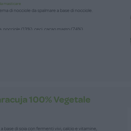
a masticare
rema di nocciole da spalmare a base di nocciole.
a, nocciole (13%), ceci, cacao magro (7,4%),
aracuja 100% Vegetale
 base di soia con fermenti vivi, calcio e vitamine,