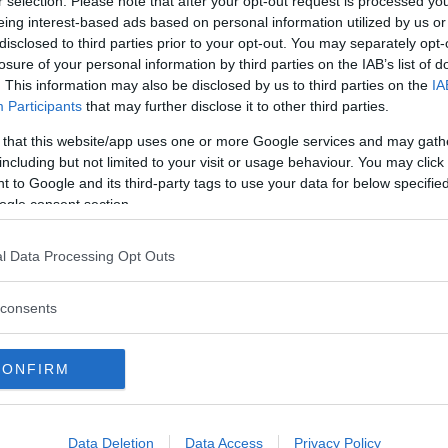
r selection. Please note that after your opt-out request is processed y
ontinua a leggere
eing interest-based ads based on personal information utilized by us or
disclosed to third parties prior to your opt-out. You may separately opt-
Utile (
0
)
losure of your personal information by third parties on the IAB’s list of
. This information may also be disclosed by us to third parties on the
IA
Gusto particolare»
Participants
that may further disclose it to other third parties.
.01.23
 that this website/app uses one or more Google services and may gath
including but not limited to your visit or usage behaviour. You may click 
 frollini hanno un gusto molto buono, particolare e non con
 to Google and its third-party tags to use your data for below specifi
ontinua a leggere
ogle consent section.
Utile (
0
)
l Data Processing Opt Outs
consents
CONFIRM
a recensione
Data Deletion
Data Access
Privacy Policy