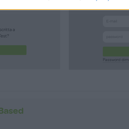
scritta a
est?
Password dim
-Based