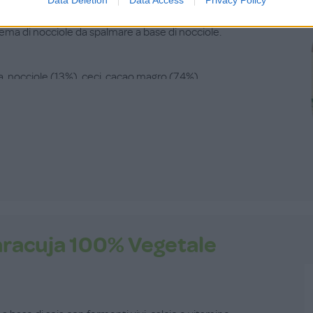
a masticare
rema di nocciole da spalmare a base di nocciole.
a, nocciole (13%), ceci, cacao magro (7,4%),
aracuja 100% Vegetale