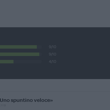
9/10
9/10
4/10
Uno spuntino veloce»
.11.19