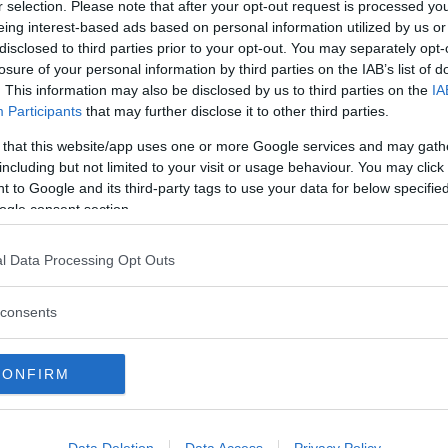
r selection. Please note that after your opt-out request is processed y
eing interest-based ads based on personal information utilized by us or
disclosed to third parties prior to your opt-out. You may separately opt-
losure of your personal information by third parties on the IAB’s list of
. This information may also be disclosed by us to third parties on the
IA
Participants
that may further disclose it to other third parties.
scritta a
est?
 that this website/app uses one or more Google services and may gath
including but not limited to your visit or usage behaviour. You may click 
 to Google and its third-party tags to use your data for below specifi
ogle consent section.
Password dim
l Data Processing Opt Outs
consents
CONFIRM
-Based
Data Deletion
Data Access
Privacy Policy