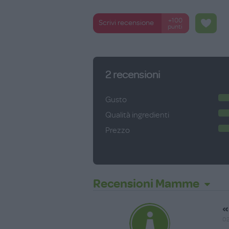
+100
Scrivi recensione
punti
2
recensioni
Gusto
Qualità ingredienti
Prezzo
Recensioni Mamme
«
02