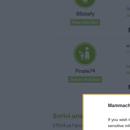
Q
86stefy
c
New Advisor
«
20
L
Pinale74
c
Junior Advisor
Mammache
Scrivi una recensione
If you wish 
Effettua l'accesso per scrivere un
sensitive in