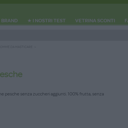
BRAND
★ I NOSTRI TEST
VETRINA SCONTI
F
GOMME DA MASTICARE
Pesche
ene pesche senza zuccheri aggiunti. 100% frutta, senza