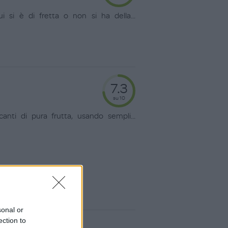
i si è di fretta o non si ha della
...
7.3
su 10
anti di pura frutta, usando sempli
...
sonal or
ection to