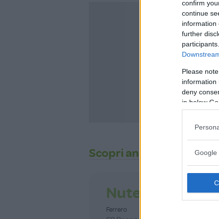
confirm you
continue se
information 
further disc
participants
Downstream 
Non sei ancora i
MammacheT
Please note
information 
ISCRIVITI
deny consent
in below Go
Persona
Scopri anche
Google 
Nutella® Plant
Ferrero