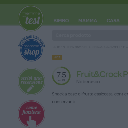
BIMBO
MAMMA
CASA
BLOG
ALIMENTI PER BAMBINI
SNACK, CARAMELLE E 
HOT
Fruit&Crock 
7.5
su 10
Noberasco
Snack a base di frutta essiccata, conti
conservanti.