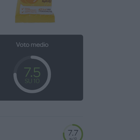
Voto medio
7.5
SU 10
7.7
su 10