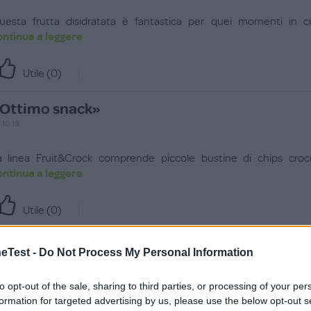
uesta frutta disidratata è fantastica per quei momenti in cu
ontinua a leggere
Utile (
0
)
Ottimo snack»
.10.19
a linea Fruit&Crock comprende piccole bustine di chips crocc
ontinua a leggere
Utile (
0
)
Test -
Do Not Process My Personal Information
to opt-out of the sale, sharing to third parties, or processing of your per
a recensione
formation for targeted advertising by us, please use the below opt-out s