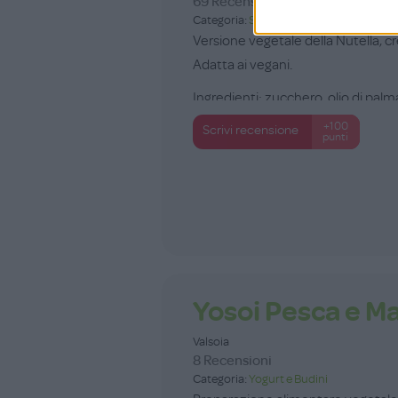
69 Recensioni
Categoria:
Snack, Caramelle e Gomme d
Versione vegetale della Nutella, c
Adatta ai vegani.
Ingredienti: zucchero, olio di palm
sciroppo...
+100
Scrivi recensione
punti
Yosoi Pesca e M
Valsoia
8 Recensioni
Categoria:
Yogurt e Budini