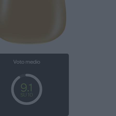
Voto medio
9.1
SU 10