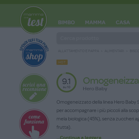
BIMBO
MAMMA
CASA
BLOG
ALLATTAMENTO E PAPPA
ALIMENTARI
BISC
HOT
Omogeneizzato
9.1
su 10
Hero Baby
Omogeneizzato della linea Hero Baby So
per accompagnare i più piccoli alla scop
mela biologica (45%), senza zuccheri ag
frutta).
...Continua a leggere
Senza glutine, uovo, latte, né zuccheri 