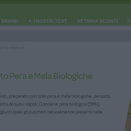
BRAND
★ I NOSTRI TEST
VETRINA SCONTI
F
OTTI E MERENDE
 Pera e Mela Biologiche
lo, preparato con solo pera e mela biologiche, pensato
erta di nuovi sapori. Contiene pera biologica (55%),
giunti (solo gli zuccheri naturalmente presenti nella
aggiunti.