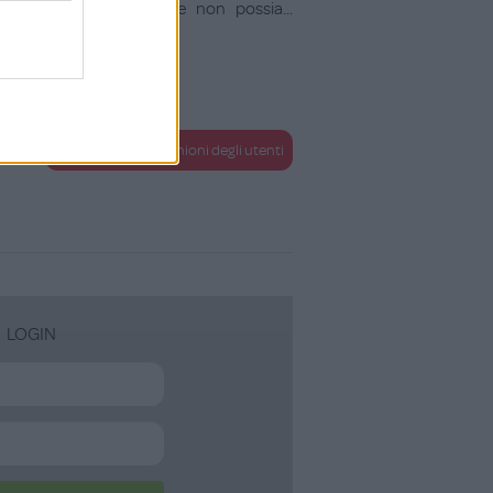
 quando siamo in giro e non possia
...
Guarda tutte le opinioni degli utenti
LOGIN