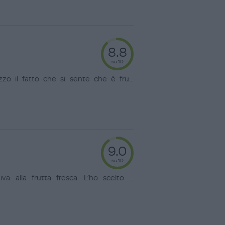
8.8
su 10
zo il fatto che si sente che è fru
...
9.0
su 10
va alla frutta fresca. L’ho scelto
...