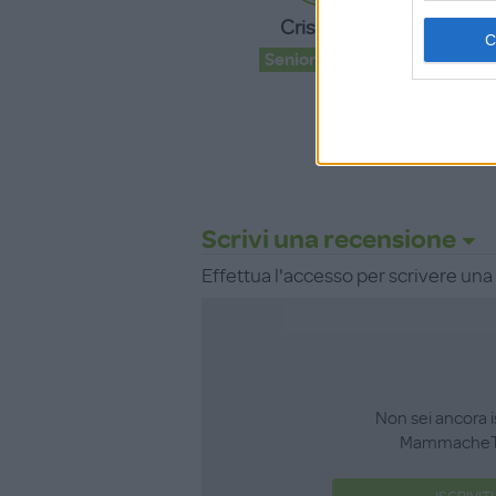
F
Cristina91
c
Senior Advisor
Scrivi una recensione
Effettua l'accesso per scrivere un
Non sei ancora i
MammacheT