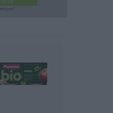
ACCEDI
enticata?