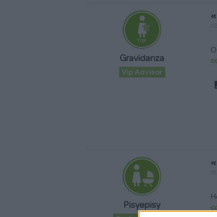
«
02
O
Gravidanza
c
Vip Advisor
«
13
H
Pisyepisy
c