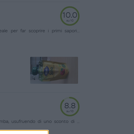
10.0
su 10
le per far scoprire i primi sapori
...
8.8
su 10
bimba, usufruendo di uno sconto di
...