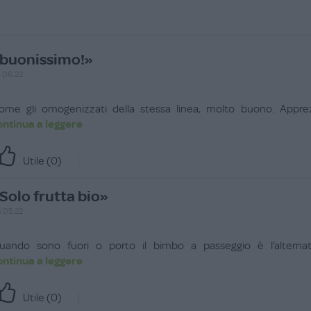
buonissimo!»
.06.22
ome gli omogenizzati della stessa linea, molto buono. Apprez
ontinua a leggere
Utile (
0
)
Solo frutta bio»
.05.22
uando sono fuori o porto il bimbo a passeggio è l’alternati
ontinua a leggere
Utile (
0
)