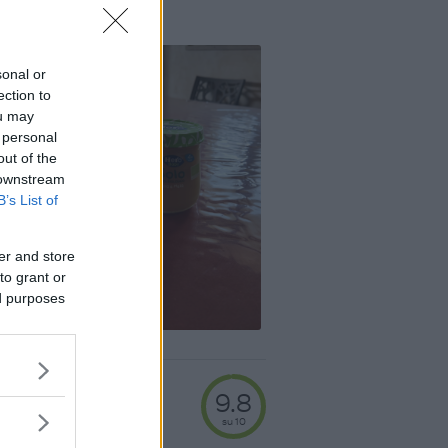
sonal or
ection to
ou may
 personal
out of the
 downstream
B’s List of
er and store
to grant or
ed purposes
9.8
su 10