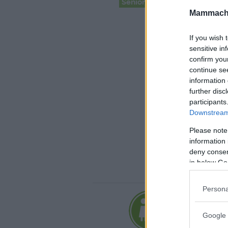
Senior Advisor
Mammache
If you wish 
sensitive in
confirm you
continue se
information 
further disc
participants
Downstream 
Please note
information 
deny consent
in below Go
Persona
«
08
Google 