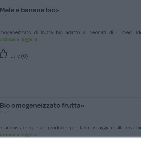
Mela e banana bio»
.11.21
mogeneizzato di frutta bio adatto ai neonati di 4 mesi. Idea
ontinua a leggere
Utile (
0
)
Bio omogeneizzato frutta»
.09.21
o acquistato questo prodotto per farlo assaggiare alla mia 
ontinua a leggere