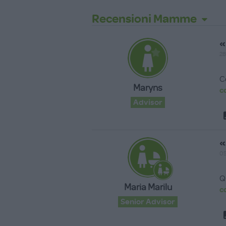
Recensioni Mamme
«
28
C
Maryns
c
Advisor
«
05
Q
Maria Marilu
c
Senior Advisor