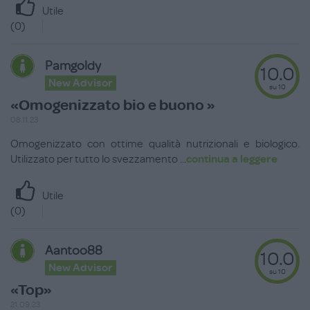
Utile
(
0
)
Pamgoldy
10.0
New Advisor
su 10
«Omogenizzato bio e buono »
08.11.23
Omogenizzato con ottime qualità nutrizionali e biologico.
Utilizzato per tutto lo svezzamento
...
continua a leggere
Utile
(
0
)
Aantoo88
10.0
New Advisor
su 10
«Top»
21.09.23