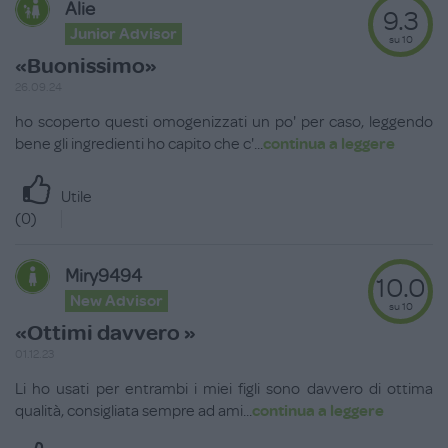
Alie
9.3
Junior Advisor
su 10
«Buonissimo»
26.09.24
ho scoperto questi omogenizzati un po' per caso, leggendo
bene gli ingredienti ho capito che c'
...
continua a leggere
Utile
(
0
)
Miry9494
10.0
New Advisor
su 10
«Ottimi davvero »
01.12.23
Li ho usati per entrambi i miei figli sono davvero di ottima
qualità, consigliata sempre ad ami
...
continua a leggere