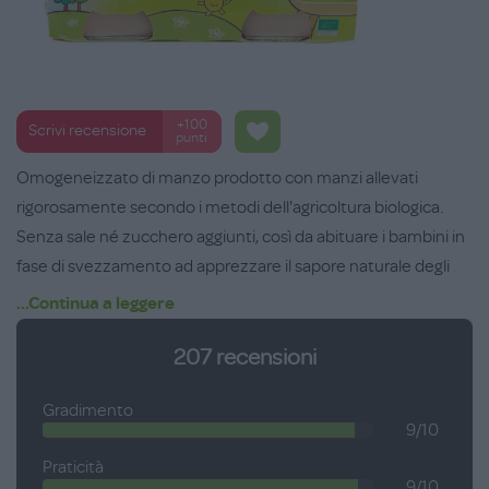
+100
Scrivi recensione
punti
Omogeneizzato di manzo prodotto con manzi allevati
rigorosamente secondo i metodi dell'agricoltura biologica.
Senza sale né zucchero aggiunti, così da abituare i bambini in
fase di svezzamento ad apprezzare il sapore naturale degli
alimenti; da scaldare a bagnomaria e aggiungere alla pappa.
...Continua a leggere
Ingredienti: acqua di cottura, carne di bovino biologica 30%,
207
recensioni
amido di riso 8% biologico.
Senza glutine, grassi tropicali, grassi idrogenati, OGM,
Gradimento
coloranti, aromi artificiali, senza sale né zuccheri aggiunti.
9/10
Confezione da 2 vasetti x 80 gr.
Praticità
9/10