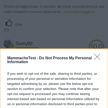
Ottimi omogenizzati, li compro da inizio svezzamento,li uso
nelle minestre ma sono altrettanto
...
continua a leggere
Utile
(
0
)
Domy92
10.0
Vip Advisor
su 10
«Omogenizzati coop»
MammacheTest -
Do Not Process My Personal
Information
20.08.23
Usato per mia figlia subito dallo svezzamento,anche altri gusti
If you wish to opt-out of the sale, sharing to third parties, or
sono prodotti biologici, buonis
...
continua a leggere
processing of your personal or sensitive information for
targeted advertising by us, please use the below opt-out
section to confirm your selection. Please note that after your
Utile
opt-out request is processed you may continue seeing
(
0
)
interest-based ads based on personal information utilized by
us or personal information disclosed to third parties prior to
Guarda tutte le opinioni degli utenti