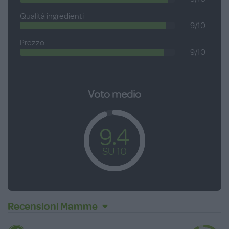
Età consigliata: dal 6° mese compiuto, salvo indicazione
Qualità ingredienti
diversa del pediatra.
9/10
Prezzo
9/10
Voto medio
9.4
SU 10
Recensioni Mamme