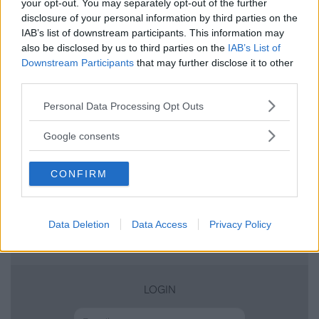
your opt-out. You may separately opt-out of the further
disclosure of your personal information by third parties on the
IAB’s list of downstream participants. This information may
also be disclosed by us to third parties on the
IAB’s List of
Scrivi una recensione
Downstream Participants
that may further disclose it to other
Effettua l'accesso per scrivere una recensione
third parties.
Please note that this website/app uses one or more Google
Personal Data Processing Opt Outs
services and may gather and store information including but
not limited to your visit or usage behaviour. You may click to
Google consents
grant or deny consent to Google and its third-party tags to
use your data for below specified purposes in below Google
Non sei ancora iscritta a
CONFIRM
consent section.
MammacheTest?
ISCRIVITI
Data Deletion
Data Access
Privacy Policy
LOGIN