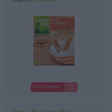
Categoria:
Biscotti e Merende
+100
Scrivi recensione
punti