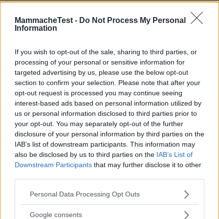
MammacheTest -
Do Not Process My Personal
Scrivi una recensione
Information
Effettua l'accesso per scrivere una recensione
If you wish to opt-out of the sale, sharing to third parties, or
processing of your personal or sensitive information for
targeted advertising by us, please use the below opt-out
section to confirm your selection. Please note that after your
opt-out request is processed you may continue seeing
interest-based ads based on personal information utilized by
Non sei ancora iscritta a
us or personal information disclosed to third parties prior to
MammacheTest?
your opt-out. You may separately opt-out of the further
disclosure of your personal information by third parties on the
ISCRIVITI
IAB’s list of downstream participants. This information may
also be disclosed by us to third parties on the
IAB’s List of
Downstream Participants
that may further disclose it to other
third parties.
LOGIN
Please note that this website/app uses one or more Google
Personal Data Processing Opt Outs
services and may gather and store information including but
not limited to your visit or usage behaviour. You may click to
Google consents