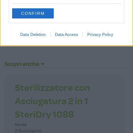
grant or deny consent to Google and its third-party tags to
use your data for below specified purposes in below Google
CONFIRM
consent section.
ACCEDI
Data Deletion
Data Access
Privacy Policy
Password dimenticata?
Scopri anche
Sterilizzatore con
Asciugatura 2 in 1
SteriDry 1088
Nuvita
2 Recensioni