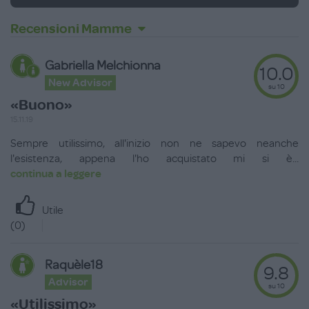
Recensioni Mamme
Gabriella Melchionna
10.0
New Advisor
su 10
«Buono»
15.11.19
Sempre utilissimo, all'inizio non ne sapevo neanche
l'esistenza, appena l'ho acquistato mi si è
...
continua a leggere
Utile
(
0
)
Raquèle18
9.8
Advisor
su 10
«Utilissimo»