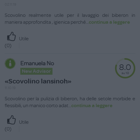
02.11.19
Scovolino realmente utile per il lavaggio dei biberon in
maniera approfondita , igienica perché
...
continua a leggere
Utile
(
0
)
Emanuela No
8.0
New Advisor
su 10
«Scovolino lansinoh»
11.10.19
Scovolino per la pulizia di biberon, ha delle setole morbide e
flessibili, un manico corto adat
...
continua a leggere
Utile
(
0
)