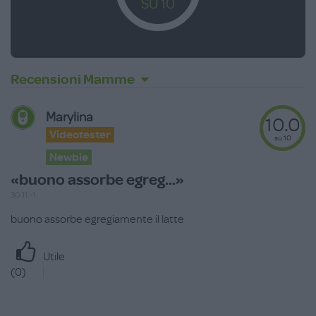
SU 10
Recensioni Mamme
Marylina
10.0
Videotester
su 10
Newbie
«buono assorbe egreg...»
30.11.-1
buono assorbe egregiamente il latte
Utile
(
0
)