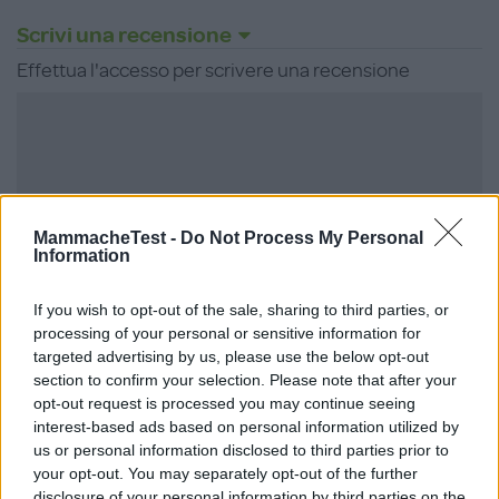
Scrivi una recensione
Effettua l'accesso per scrivere una recensione
Non sei ancora iscritta a
MammacheTest?
MammacheTest -
Do Not Process My Personal
Information
ISCRIVITI
If you wish to opt-out of the sale, sharing to third parties, or
processing of your personal or sensitive information for
targeted advertising by us, please use the below opt-out
section to confirm your selection. Please note that after your
opt-out request is processed you may continue seeing
LOGIN
interest-based ads based on personal information utilized by
us or personal information disclosed to third parties prior to
your opt-out. You may separately opt-out of the further
disclosure of your personal information by third parties on the