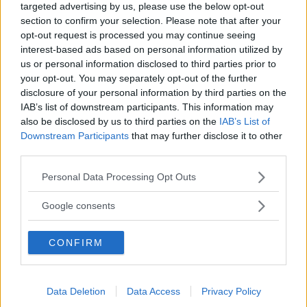
targeted advertising by us, please use the below opt-out
section to confirm your selection. Please note that after your
opt-out request is processed you may continue seeing
Guarda tutte le opinioni degli utenti
interest-based ads based on personal information utilized by
us or personal information disclosed to third parties prior to
your opt-out. You may separately opt-out of the further
Scrivi una recensione
disclosure of your personal information by third parties on the
IAB’s list of downstream participants. This information may
Effettua l'accesso per scrivere una recensione
also be disclosed by us to third parties on the
IAB’s List of
Downstream Participants
that may further disclose it to other
third parties.
Please note that this website/app uses one or more Google
Personal Data Processing Opt Outs
services and may gather and store information including but
Non sei ancora iscritta a
not limited to your visit or usage behaviour. You may click to
Google consents
MammacheTest?
grant or deny consent to Google and its third-party tags to
use your data for below specified purposes in below Google
CONFIRM
consent section.
ISCRIVITI
Data Deletion
Data Access
Privacy Policy