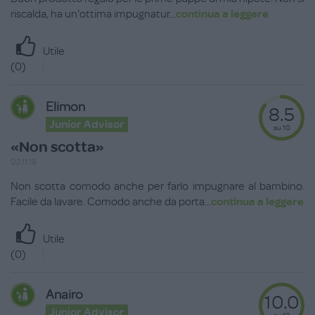
riscalda, ha un'ottima impugnatur
...
continua a leggere
Utile
(
0
)
Elimon
8.5
Junior Advisor
su 10
«Non scotta»
02.11.19
Non scotta comodo anche per farlo impugnare al bambino.
Facile da lavare. Comodo anche da porta
...
continua a leggere
Utile
(
0
)
Anairo
10.0
Junior Advisor