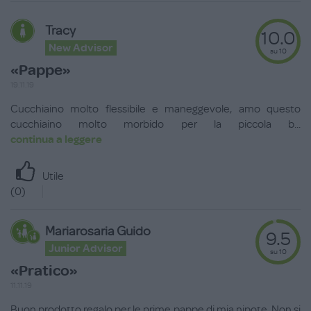
Tracy
10.0
New Advisor
su 10
«Pappe»
19.11.19
Cucchiaino molto flessibile e maneggevole, amo questo
cucchiaino molto morbido per la piccola b
...
continua a leggere
Utile
(
0
)
Mariarosaria Guido
9.5
Junior Advisor
su 10
«Pratico»
11.11.19
Buon prodotto regalo per le prime pappe di mia nipote. Non si