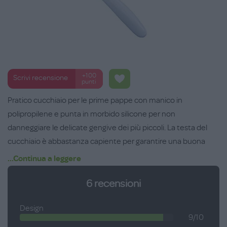
+100
Scrivi recensione
punti
Pratico cucchiaio per le prime pappe con manico in
polipropilene e punta in morbido silicone per non
danneggiare le delicate gengive dei più piccoli. La testa del
cucchiaio è abbastanza capiente per garantire una buona
somministrazione anche di cibi liquidi o semi liquidi.
...Continua a leggere
6
recensioni
Design
9/10