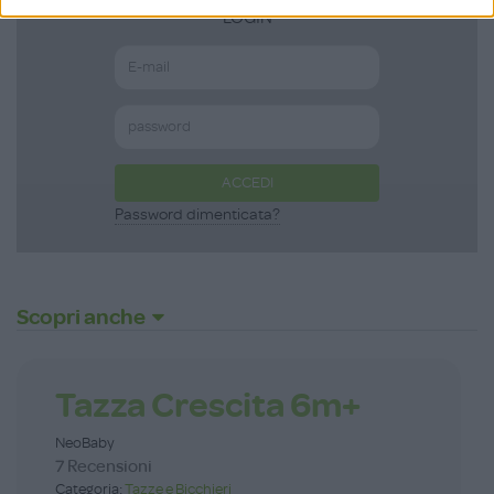
LOGIN
ACCEDI
Password dimenticata?
Scopri anche
Tazza Crescita 6m+
NeoBaby
7 Recensioni
Categoria:
Tazze e Bicchieri