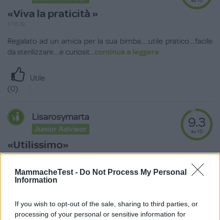
su 10
«Viva la praticità »
17.10.19
Regalato ad un amica per la sua bimba.....utile pratico....facile
da sterilizzare....e curiosit
...
continua a leggere
Utile
(
0
)
Lisarosymarta
9.3
Junior Advisor
su 10
«Utilissimo»
14.10.19
MammacheTest -
Do Not Process My Personal
Un cucchiaio veramente utile e sicuro. Veramente lo consiglio
Information
per la pappa dei piccini senza de
...
continua a leggere
If you wish to opt-out of the sale, sharing to third parties, or
Utile
processing of your personal or sensitive information for
(
0
)