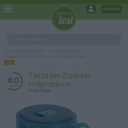
ALLATTAMENTO E PAPPA
L'ORA DELLA PAPPA
THERMOS E CONTENITORI PER LA CONSERVAZIONE
HOT
Tazza per Zuppa in
6.0
Polipropilene
su 10
Polar Gear