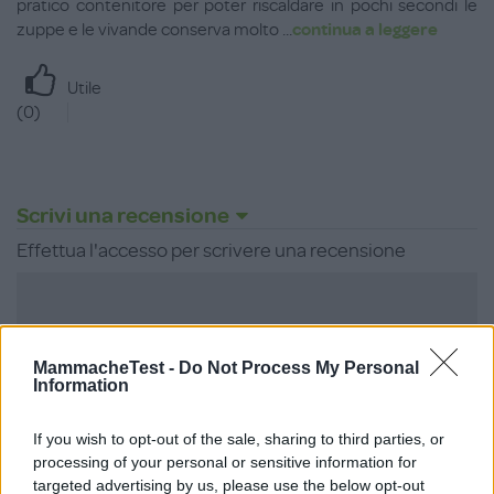
pratico contenitore per poter riscaldare in pochi secondi le
zuppe e le vivande conserva molto
...
continua a leggere
Utile
(
0
)
Scrivi una recensione
Effettua l'accesso per scrivere una recensione
MammacheTest -
Do Not Process My Personal
Information
Non sei ancora iscritta a
MammacheTest?
If you wish to opt-out of the sale, sharing to third parties, or
processing of your personal or sensitive information for
ISCRIVITI
targeted advertising by us, please use the below opt-out