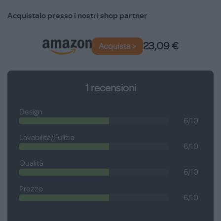
lavabile in lavastoviglie.
Acquistalo presso i nostri shop partner
23,09 €
Acquista >
1
recensioni
Design
6/10
Lavabilità/Pulizia
6/10
Qualità
6/10
Prezzo
6/10