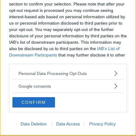
section to confirm your selection. Please note that after your
opt-out request is processed you may continue seeing
interest-based ads based on personal information utilized by
us or personal information disclosed to third parties prior to
LOGIN
your opt-out. You may separately opt-out of the further
disclosure of your personal information by third parties on the
IAB’s list of downstream participants. This information may
also be disclosed by us to third parties on the
IAB’s List of
Downstream Participants
that may further disclose it to other
third parties.
ACCEDI
Please note that this website/app uses one or more Google
Personal Data Processing Opt Outs
services and may gather and store information including but
Password dimenticata?
not limited to your visit or usage behaviour. You may click to
Google consents
grant or deny consent to Google and its third-party tags to
use your data for below specified purposes in below Google
CONFIRM
consent section.
Scopri anche
Data Deletion
Data Access
Privacy Policy
Barattoli Straight