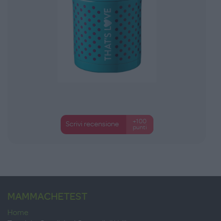
+100
Scrivi recensione
punti
MAMMACHETEST
Home