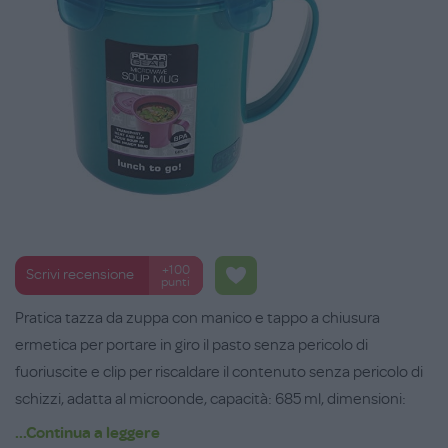
+100
Scrivi recensione
punti
Pratica tazza da zuppa con manico e tappo a chiusura
ermetica per portare in giro il pasto senza pericolo di
fuoriuscite e clip per riscaldare il contenuto senza pericolo di
schizzi, adatta al microonde, capacità: 685 ml, dimensioni:
12cm (h) x 11cm (p) x 14cm (l), in polipropilene, colore azzurro,
...Continua a leggere