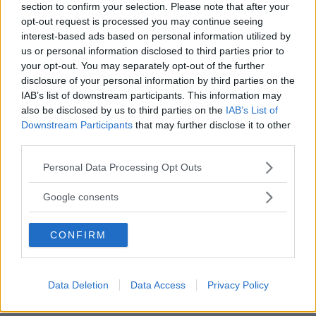
section to confirm your selection. Please note that after your
opt-out request is processed you may continue seeing
interest-based ads based on personal information utilized by
us or personal information disclosed to third parties prior to
your opt-out. You may separately opt-out of the further
disclosure of your personal information by third parties on the
IAB’s list of downstream participants. This information may
also be disclosed by us to third parties on the
IAB’s List of
Downstream Participants
that may further disclose it to other
third parties.
Please note that this website/app uses one or more Google
Personal Data Processing Opt Outs
services and may gather and store information including but
not limited to your visit or usage behaviour. You may click to
Google consents
grant or deny consent to Google and its third-party tags to
Silvia Zanaldi Responsabile MammacheTest – Mariangela Sanna Redazione (da dx
use your data for below specified purposes in below Google
a sx)
CONFIRM
consent section.
Data Deletion
Data Access
Privacy Policy
Leggendolo, noi impariamo a conoscerti, e così le altre
mamme.