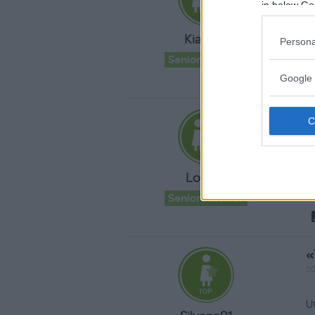
in below Go
B
Kiara94
Persona
c
Senior Advisor
Google 
«
03
U
Lori871
c
Senior Advisor
«
20
U