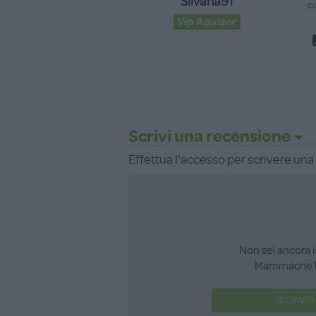
Silvana91
c
Vip Advisor
Scrivi una recensione
Effettua l'accesso per scrivere un
Non sei ancora i
MammacheT
ISCRIVITI