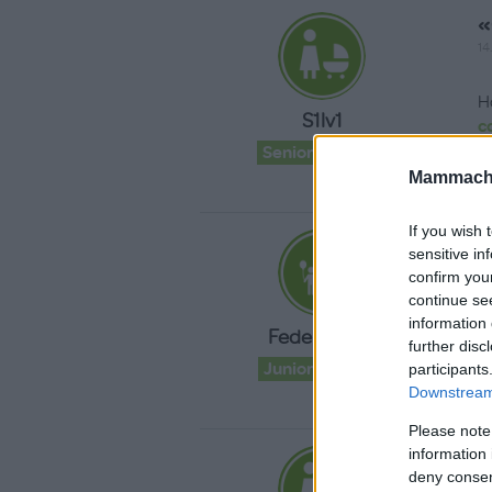
«
14
H
S1lv1
c
Senior Advisor
Mammache
If you wish 
«
sensitive in
03
confirm you
continue se
C
information 
Federica.sal
c
further disc
Junior Advisor
participants
Downstream 
Please note
«
information 
deny consent
31