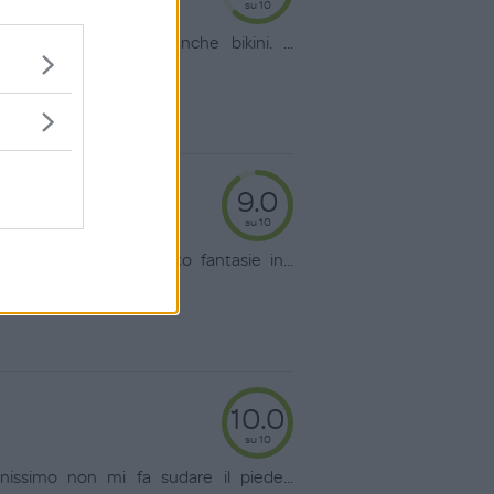
su 10
i, mutande in estate anche bikini.
...
9.0
su 10
i anni ho sempre visto fantasie in
...
10.0
su 10
enissimo non mi fa sudare il piede
...