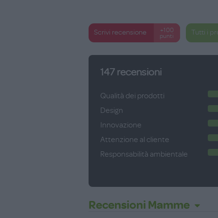
+100
Scrivi recensione
Tutti i p
punti
147
recensioni
Qualità dei prodotti
Design
Innovazione
Attenzione al cliente
Responsabilità ambientale
Recensioni Mamme