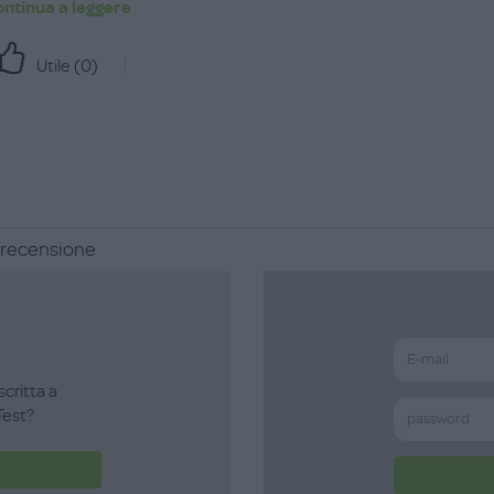
ontinua a leggere
Utile (
0
)
a recensione
scritta a
est?