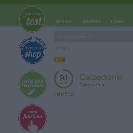
BIMBO
MAMMA
CASA
BLOG
BRAND
HOT
Calzedonia
9.1
su 10
Calzedonia
Vai al Sito