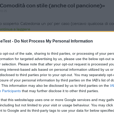
Comodità con stile (anche col pancione)»
.10.25
o scoperto Calzedonia un po’ per caso (cercavo qualcosa di 
ontinua a leggere
Test -
Do Not Process My Personal Information
Utile (
0
)
to opt-out of the sale, sharing to third parties, or processing of your per
Veste in ogni stagione »
formation for targeted advertising by us, please use the below opt-out s
.07.25
r selection. Please note that after your opt-out request is processed y
eing interest-based ads based on personal information utilized by us or
alzedonia mi veste in tutte le stagioni e per ogni occasione
disclosed to third parties prior to your opt-out. You may separately opt-
ontinua a leggere
losure of your personal information by third parties on the IAB’s list of
. This information may also be disclosed by us to third parties on the
IA
Participants
that may further disclose it to other third parties.
Utile (
0
)
 that this website/app uses one or more Google services and may gath
brand ok»
including but not limited to your visit or usage behaviour. You may click 
 to Google and its third-party tags to use your data for below specifi
.10.24