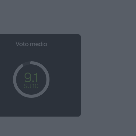
Voto medio
9.1
SU 10