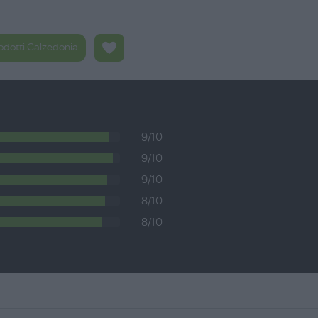
rodotti Calzedonia
9/10
9/10
9/10
8/10
8/10