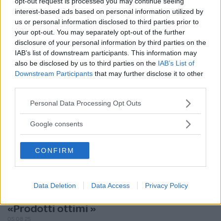
opt-out request is processed you may continue seeing
Utile
interest-based ads based on personal information utilized by
(
0
)
us or personal information disclosed to third parties prior to
your opt-out. You may separately opt-out of the further
disclosure of your personal information by third parties on the
MaiSenzaSpf
10.0
IAB’s list of downstream participants. This information may
Senior Advisor
also be disclosed by us to third parties on the
IAB’s List of
su 10
Downstream Participants
that may further disclose it to other
«Tra i migliori marchi»
third parties.
10.08.25
Please note that this website/app uses one or more Google
Personal Data Processing Opt Outs
La prima cosa che salta all’occhio è certamente il prezzo più
services and may gather and store information including but
elevato rispetto ad altri marchi
...
continua a leggere
not limited to your visit or usage behaviour. You may click to
Google consents
grant or deny consent to Google and its third-party tags to
Utile
use your data for below specified purposes in below Google
CONFIRM
(
0
)
consent section.
MarciLu
10.0
Data Deletion
Data Access
Privacy Policy
Junior Advisor
su 10
«Prodotti ottimi »
05.08.25