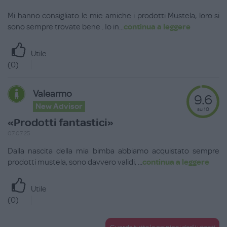
Mi hanno consigliato le mie amiche i prodotti Mustela, loro si
sono sempre trovate bene . Io in
...
continua a leggere
Utile
(
0
)
Valearmo
9.6
New Advisor
su 10
«Prodotti fantastici»
07.07.25
Dalla nascita della mia bimba abbiamo acquistato sempre
prodotti mustela, sono davvero validi,
...
continua a leggere
Utile
(
0
)