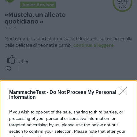
9.4
Junior Advisor
su 10
«Mustela, un alleato
quotidiano »
01.12.25
Mustela è un brand che mi ispira fiducia per l’attenzione alla
pelle delicata di neonati e bamb
...
continua a leggere
Utile
(
0
)
Rita8610
9.2
MammacheTest -
Do Not Process My Personal
Junior Advisor
su 10
Information
«Il migliore...»
06.10.25
If you wish to opt-out of the sale, sharing to third parties, or
processing of your personal or sensitive information for
Da quando in ospedale mi hanno consigliato i prodotti
targeted advertising by us, please use the below opt-out
Mustela per il bagnetto di mia figlia non
...
continua a leggere
section to confirm your selection. Please note that after your