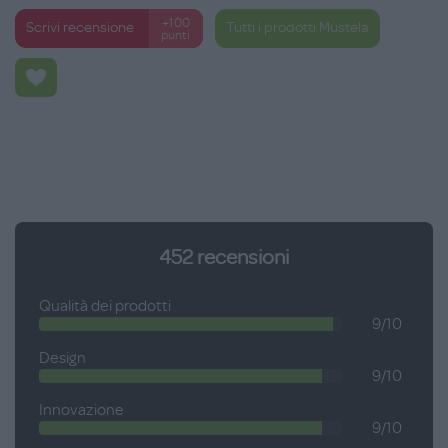
+100
Scrivi recensione
Tutti i prodotti Mustela
punti
452
recensioni
Qualità dei prodotti
9/10
Design
9/10
Innovazione
9/10