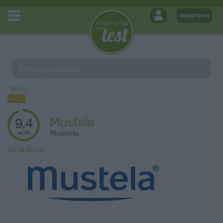
BRAND
HOT
Mustela
9.4
Mustela
su 10
Vai al Sito