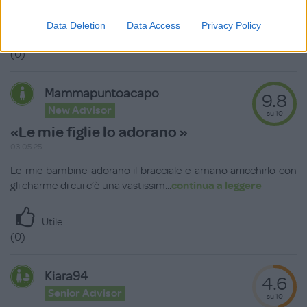
collana o portachiavi (che h
...
continua a leggere
Data Deletion
Data Access
Privacy Policy
Utile
(
0
)
Mammapuntoacapo
9.8
New Advisor
su 10
«Le mie figlie lo adorano »
03.05.25
Le mie bambine adorano il bracciale e amano arricchirlo con
gli charme di cui c’è una vastissim
...
continua a leggere
Utile
(
0
)
Kiara94
4.6
Senior Advisor
su 10