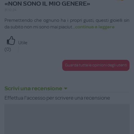
«NON SONO IL MIO GENERE»
31.10.24
Premettendo che ognuno ha i propri gusti, questi gioielli sin
da subito non mi sono mai piaciut
...
continua a leggere
Utile
(
0
)
Guarda tutte le opinioni degli utenti
Scrivi una recensione
Effettua l'accesso per scrivere una recensione