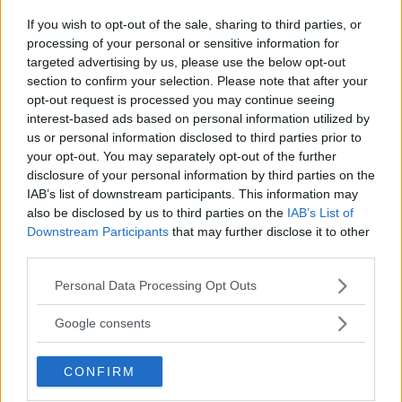
Utile
If you wish to opt-out of the sale, sharing to third parties, or
(
0
)
processing of your personal or sensitive information for
targeted advertising by us, please use the below opt-out
section to confirm your selection. Please note that after your
opt-out request is processed you may continue seeing
interest-based ads based on personal information utilized by
us or personal information disclosed to third parties prior to
your opt-out. You may separately opt-out of the further
disclosure of your personal information by third parties on the
IAB’s list of downstream participants. This information may
also be disclosed by us to third parties on the
IAB’s List of
Downstream Participants
that may further disclose it to other
third parties.
Please note that this website/app uses one or more Google
Kry94
Personal Data Processing Opt Outs
8.0
services and may gather and store information including but
Junior Advisor
su 10
not limited to your visit or usage behaviour. You may click to
Google consents
«Bellissimo»
grant or deny consent to Google and its third-party tags to
25.07.25
use your data for below specified purposes in below Google
CONFIRM
consent section.
Bellissimo, lo adoro, da la possibilità di creare un braccialetto,