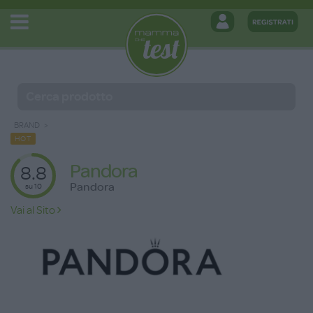
BRAND
HOT
Pandora
8.8
Pandora
su 10
Vai al Sito