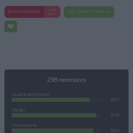
+100
Scrivi recensione
Tutti i prodotti Pandora
punti
238
recensioni
Qualità dei prodotti
8/10
Design
9/10
Innovazione
9/10