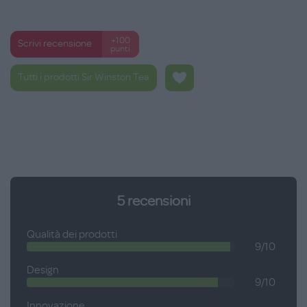
+100
Scrivi recensione
punti
Tutti i prodotti Sir Winston Tea
5
recensioni
Qualità dei prodotti
9/10
Design
9/10
Innovazione