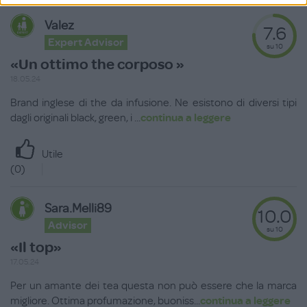
Valez
7.6
Expert Advisor
su 10
«Un ottimo the corposo »
18.05.24
Brand inglese di the da infusione. Ne esistono di diversi tipi
dagli originali black, green, i
...
continua a leggere
Utile
(
0
)
Sara.Melli89
10.0
Advisor
su 10
«Il top»
17.05.24
Per un amante dei tea questa non può essere che la marca
migliore. Ottima profumazione, buoniss
...
continua a leggere