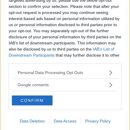
targeted advertising by us, please use the below opt-out
section to confirm your selection. Please note that after your
Utile
opt-out request is processed you may continue seeing
(
0
)
interest-based ads based on personal information utilized by
us or personal information disclosed to third parties prior to
your opt-out. You may separately opt-out of the further
disclosure of your personal information by third parties on the
IAB’s list of downstream participants. This information may
also be disclosed by us to third parties on the
IAB’s List of
Downstream Participants
that may further disclose it to other
third parties.
8591Grace
9.2
Senior Advisor
Please note that this website/app uses one or more Google
su 10
Personal Data Processing Opt Outs
services and may gather and store information including but
«Tea molto buono »
not limited to your visit or usage behaviour. You may click to
Google consents
19.05.24
grant or deny consent to Google and its third-party tags to
use your data for below specified purposes in below Google
Mio marito ha comprato per caso questo tea, era in sconto
CONFIRM
consent section.
all’Esselunga .Non vi dico il profumo
...
continua a leggere
Utile
Data Deletion
Data Access
Privacy Policy
(
0
)