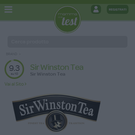
BRAND
Sir Winston Tea
9.3
Sir Winston Tea
su 10
Vai al Sito