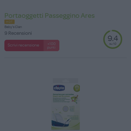
Portaoggetti Passeggino Ares
HOT
Baby's Clan
9 Recensioni
9.4
su 10
+100
Scrivi recensione
punti