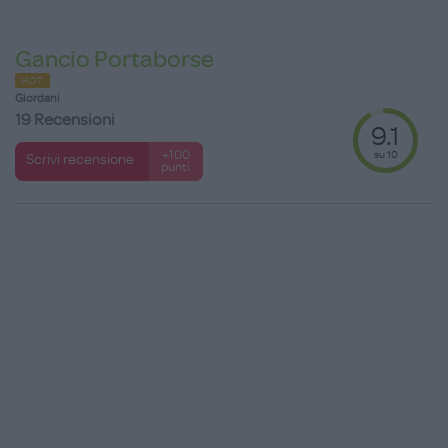
Gancio Portaborse
HOT
Giordani
19 Recensioni
9.1
su 10
+100
Scrivi recensione
punti