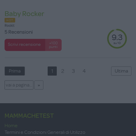
Baby Rocker
HOT
Rockit
5 Recensioni
9.3
su 10
+100
Scrivi recensione
punti
1
2
3
4
Prima
Ultima
MAMMACHETEST
Home
Termini e Condizioni Generali di Utilizzo