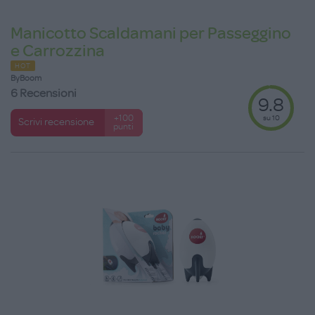
Manicotto Scaldamani per Passeggino
e Carrozzina
HOT
ByBoom
6 Recensioni
9.8
su 10
+100
Scrivi recensione
punti