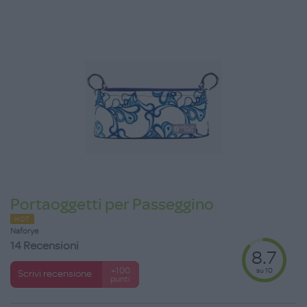
Portaoggetti per Passeggino
HOT
Naforye
14 Recensioni
8.7
su 10
+100
Scrivi recensione
punti