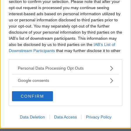
9.3
section to confirm your selection. Please note that after your
opt-out request is processed you may continue seeing
su 10
+100
Scrivi recensione
punti
interest-based ads based on personal information utilized by
us or personal information disclosed to third parties prior to
your opt-out. You may separately opt-out of the further
disclosure of your personal information by third parties on the
IAB’s list of downstream participants. This information may
also be disclosed by us to third parties on the
IAB’s List of
Downstream Participants
that may further disclose it to other
third parties.
Please note that this website/app uses one or more Google
Personal Data Processing Opt Outs
services and may gather and store information including but
not limited to your visit or usage behaviour. You may click to
Google consents
grant or deny consent to Google and its third-party tags to
use your data for below specified purposes in below Google
CONFIRM
consent section.
Data Deletion
Data Access
Privacy Policy