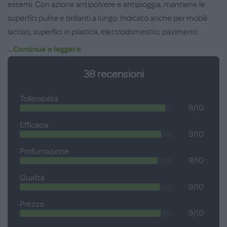
esterni. Con azione antipolvere e antipioggia, mantiene le
superfici pulite e brillanti a lungo. Indicato anche per mobili
laccati, superfici in plastica, elettrodomestici, pavimenti.
...Continua a leggere
Non necessita di risciacquo.
Confezione da 650 ml.
38
recensioni
Tollerabilità
9/10
Efficacia
9/10
Profumazione
9/10
Qualità
9/10
Prezzo
9/10