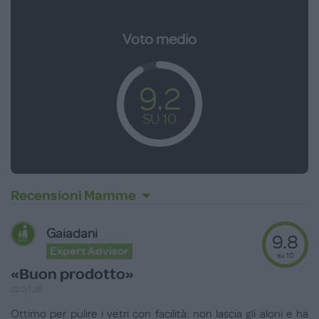
Voto medio
9.2
SU 10
Recensioni Mamme
Gaiadani
9.8
Expert Advisor
su 10
«Buon prodotto»
22.07.26
Ottimo per pulire i vetri con facilità: non lascia gli aloni e ha