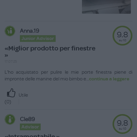
Anna.19
9.8
Junior Advisor
su 10
«Miglior prodotto per finestre
»
17.07.25
L'ho acquistato per pulire le mie porte finestra piene di
impronte delle manine del mio bimbo e
...
continua a leggere
Utile
(
0
)
Cle89
9.8
Advisor
su 10
«Intramontabile »