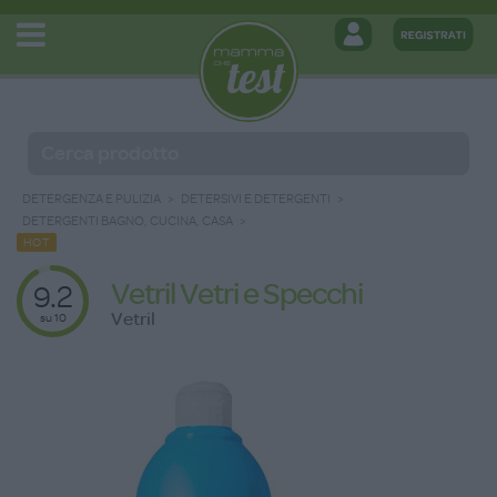
DETERGENZA E PULIZIA
DETERSIVI E DETERGENTI
DETERGENTI BAGNO, CUCINA, CASA
HOT
Vetril Vetri e Specchi
9.2
Vetril
su 10