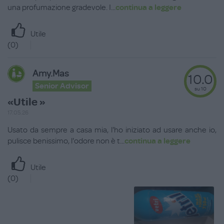
una profumazione gradevole. I
...
continua a leggere
Utile
(
0
)
Amy.mas
10.0
Senior Advisor
su 10
«Utile »
17.05.26
Usato da sempre a casa mia, l'ho iniziato ad usare anche io,
pulisce benissimo, l'odore non è t
...
continua a leggere
Utile
(
0
)