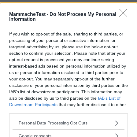
Giuls92
10.0
MammacheTest -
Do Not Process My Personal
Information
Advisor
su 10
«Crema smagliature»
If you wish to opt-out of the sale, sharing to third parties, or
13.11.24
processing of your personal or sensitive information for
targeted advertising by us, please use the below opt-out
La crema amidomio l'ho scoperta solo alla terza gravidanza e
section to confirm your selection. Please note that after your
devo dire che è stata una bellissi
...
continua a leggere
opt-out request is processed you may continue seeing
interest-based ads based on personal information utilized by
Utile
us or personal information disclosed to third parties prior to
(
0
)
your opt-out. You may separately opt-out of the further
disclosure of your personal information by third parties on the
IAB’s list of downstream participants. This information may
Guarda tutte le opinioni degli utenti
also be disclosed by us to third parties on the
IAB’s List of
Downstream Participants
that may further disclose it to other
third parties.
Scrivi una recensione
Please note that this website/app uses one or more Google
Personal Data Processing Opt Outs
Effettua l'accesso per scrivere una recensione
services and may gather and store information including but
not limited to your visit or usage behaviour. You may click to
Google consents