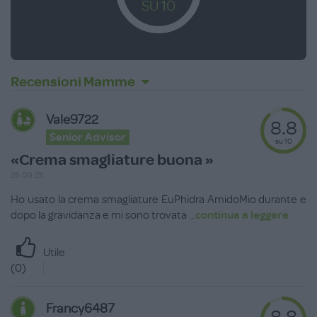
SU 10
Recensioni Mamme
Vale9722
8.8
Senior Advisor
su 10
«Crema smagliature buona »
26.09.25
Ho usato la crema smagliature EuPhidra AmidoMio durante e
dopo la gravidanza e mi sono trovata
...
continua a leggere
Utile
(
0
)
Francy6487
8.8