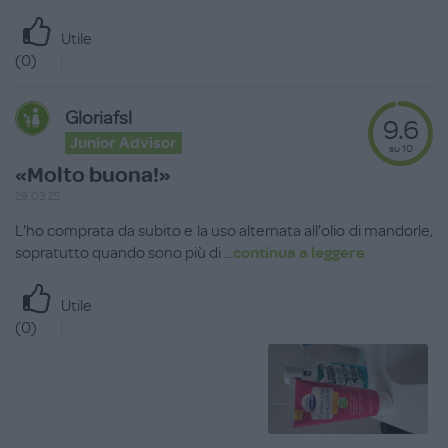
Utile
(
0
)
Gloriafsl
9.6
Junior Advisor
su 10
«Molto buona!»
29.03.25
L'ho comprata da subito e la uso alternata all'olio di mandorle,
sopratutto quando sono più di
...
continua a leggere
Utile
(
0
)