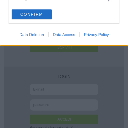
grant or deny consent to Google and its third-party tags to
use your data for below specified purposes in below Google
CONFIRM
consent section.
Non sei ancora iscritta a
MammacheTest?
Data Deletion
Data Access
Privacy Policy
ISCRIVITI
LOGIN
ACCEDI
Password dimenticata?