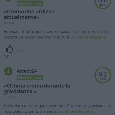
New Advisor
su 10
«Crema che utilizzo
attualmente»
11.06.25
Euphidra è un’azienda che conosco da anni e con tutti i
prodotti della sua linea che ho acquist
...
continua a leggere
Utile
(
0
)
Arcady24
9.2
New Advisor
su 10
«Ottima crema durante la
gravidanza »
20.05.25
Ho iniziato a usare questa crema all'inizio della gravidanza e
ho proseguito per tutti i mesi s
...
continua a leggere