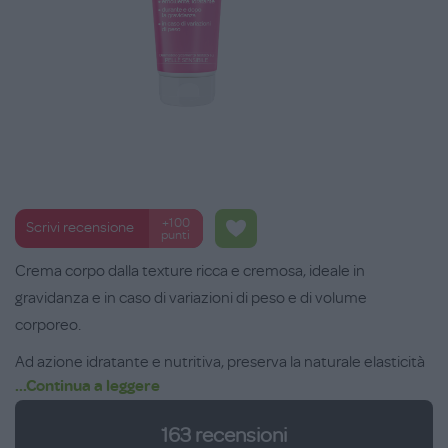
+100
Scrivi recensione
punti
Crema corpo dalla texture ricca e cremosa, ideale in
gravidanza e in caso di variazioni di peso e di volume
corporeo.
Ad azione idratante e nutritiva, preserva la naturale elasticità
...Continua a leggere
della pelle, con doppia azione elasticizzante: in superficie e in
profondità. Contiene un'alta percentuale di acido jaluronico a
163
recensioni
doppio peso molecolare, burro e oli vegetali. Contribuisce a