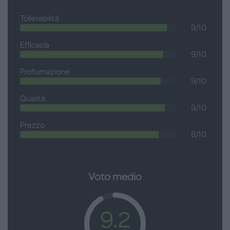
prevenire ed attenuare le smagliature, grazie all'azione
Tollerabilità
lenitiva di fitosteroli e pantenolo (3%)
9/10
Senza alcol, conservanti, siliconi.
Efficacia
9/10
Testata dermatologicamente su pelli sensibili.
Profumazione
9/10
Tubo da 200 ml.
Qualità
9/10
Prezzo
8/10
Voto medio
9.2