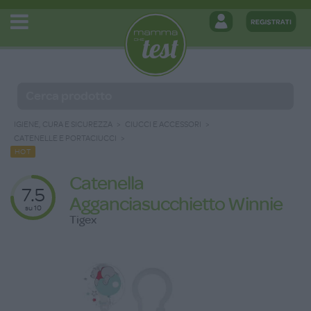
IGIENE, CURA E SICUREZZA
CIUCCI E ACCESSORI
CATENELLE E PORTACIUCCI
HOT
Catenella
7.5
Agganciasucchietto Winnie
su 10
Tigex