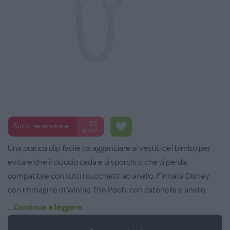
+100
Scrivi recensione
punti
Una pratica clip facile da agganciare ai vestiti del bimbo per
evitare che il ciuccio cada e si sporchi o che si perda,
compatibile con tutti i succhietti ad anello. Firmata Disney
con immagine di Winnie The Pooh, con catenella e anello
sicuro da agganciare al succhietto. Da 0 mesi.
...Continua a leggere