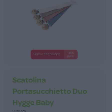
+100
Scrivi recensione
punti
Scatolina
Portasucchietto Duo
Hygge Baby
Suavinex