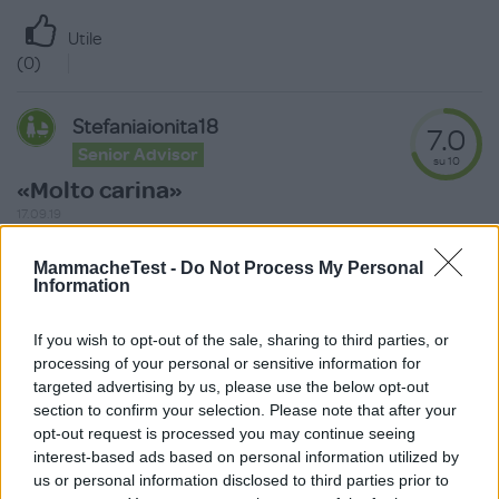
Utile
(
0
)
Stefaniaionita18
7.0
Senior Advisor
su 10
«Molto carina»
17.09.19
Lo abuto regalata e al inizio mi piaceva tanto poi utilizandola
MammacheTest -
Do Not Process My Personal
sempre ho iniziato a vedere che
...
continua a leggere
Information
Utile
If you wish to opt-out of the sale, sharing to third parties, or
(
1
)
processing of your personal or sensitive information for
targeted advertising by us, please use the below opt-out
section to confirm your selection. Please note that after your
opt-out request is processed you may continue seeing
interest-based ads based on personal information utilized by
Scrivi una recensione
us or personal information disclosed to third parties prior to