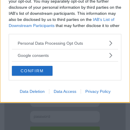
Effettua l'accesso per scrivere una recensione
your opt-out. You may separately opt-out of the further
disclosure of your personal information by third parties on the
IAB’s list of downstream participants. This information may
also be disclosed by us to third parties on the
IAB’s List of
Downstream Participants
that may further disclose it to other
third parties.
Non sei ancora iscritta a
Please note that this website/app uses one or more Google
Personal Data Processing Opt Outs
MammacheTest?
services and may gather and store information including but
not limited to your visit or usage behaviour. You may click to
Google consents
ISCRIVITI
grant or deny consent to Google and its third-party tags to
use your data for below specified purposes in below Google
CONFIRM
consent section.
LOGIN
Data Deletion
Data Access
Privacy Policy