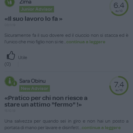
Zima
6.4
Junior Advisor
su 10
«Il suo lavoro lo fa »
03.11.19
Sicuramente fa il suo dovere ed il ciuccio non si stacca ed è
l’unico che mio figlio non si rie
...
continua a leggere
Utile
(
0
)
Sara Obinu
7.4
New Advisor
su 10
«Pratico per chi non riesce a
stare un attimo "fermo" !»
15.10.19
Una salvezza per quando sei in giro e non hai un posto a
portata di mano per lavare e disinfett
...
continua a leggere