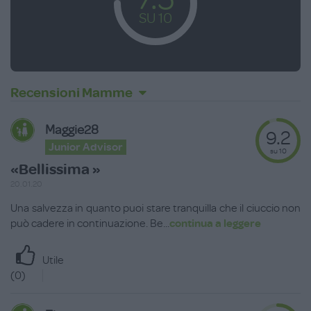
SU 10
Recensioni Mamme
Maggie28
9.2
Junior Advisor
su 10
«Bellissima »
20.01.20
Una salvezza in quanto puoi stare tranquilla che il ciuccio non
può cadere in continuazione. Be
...
continua a leggere
Utile
(
0
)