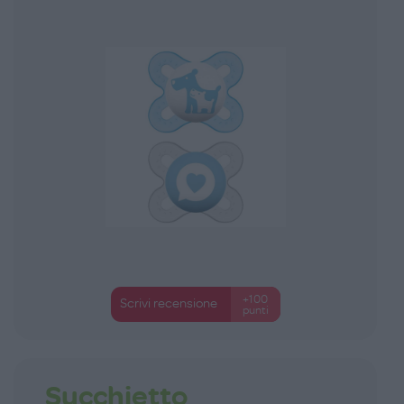
+100
Scrivi recensione
punti
Succhietto