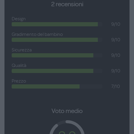
2
recensioni
succhietto in modo da evitare eventuali arrossamenti della
pelle. E' disponibile in tre diversi design, con bavaglino in
Design
coordinato. Questo succhietto è adatto per bambini dai 6 ai
9/10
36 mesi.
Gradimento del bambino
9/10
Sicurezza
9/10
Qualità
9/10
Prezzo
7/10
Voto medio