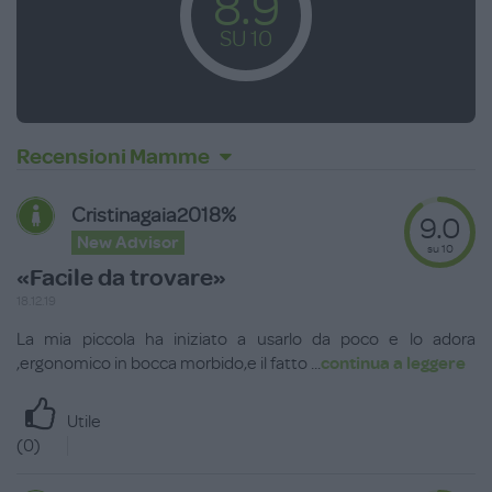
8.9
SU 10
Recensioni Mamme
Cristinagaia2018%
9.0
New Advisor
su 10
«Facile da trovare»
18.12.19
La mia piccola ha iniziato a usarlo da poco e lo adora
,ergonomico in bocca morbido,e il fatto
...
continua a leggere
Utile
(
0
)