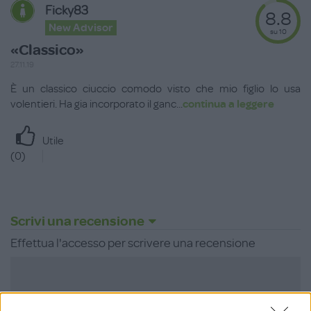
Ficky83
8.8
New Advisor
su 10
«Classico»
27.11.19
È un classico ciuccio comodo visto che mio figlio lo usa
volentieri. Ha gia incorporato il ganc
...
continua a leggere
Utile
(
0
)
Scrivi una recensione
Effettua l'accesso per scrivere una recensione