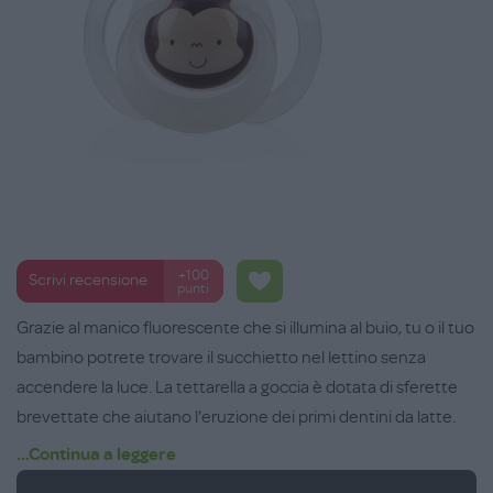
+100
Scrivi recensione
punti
Grazie al manico fluorescente che si illumina al buio, tu o il tuo
bambino potrete trovare il succhietto nel lettino senza
accendere la luce. La tettarella a goccia è dotata di sferette
brevettate che aiutano l'eruzione dei primi dentini da latte.
Lo scudo aperto ed i fori di ventilazione garantiscono la
...Continua a leggere
massima circolazione di aria tra la bocca del bambino ed il