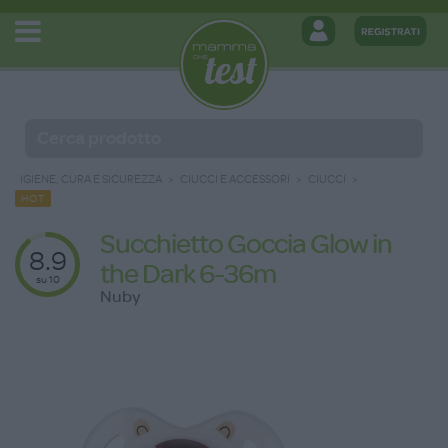
IGIENE, CURA E SICUREZZA
CIUCCI E ACCESSORI
CIUCCI
HOT
Succhietto Goccia Glow in
8.9
the Dark 6-36m
su 10
Nuby