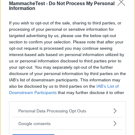
MammacheTest -
Do Not Process My Personal
Information
Non sei ancora iscritta a
MammacheTest?
If you wish to opt-out of the sale, sharing to third parties, or
processing of your personal or sensitive information for
ISCRIVITI
targeted advertising by us, please use the below opt-out
section to confirm your selection. Please note that after your
opt-out request is processed you may continue seeing
interest-based ads based on personal information utilized by
us or personal information disclosed to third parties prior to
LOGIN
your opt-out. You may separately opt-out of the further
disclosure of your personal information by third parties on the
IAB’s list of downstream participants. This information may
also be disclosed by us to third parties on the
IAB’s List of
Downstream Participants
that may further disclose it to other
third parties.
ACCEDI
Please note that this website/app uses one or more Google
Personal Data Processing Opt Outs
Password dimenticata?
services and may gather and store information including but
not limited to your visit or usage behaviour. You may click to
Google consents
grant or deny consent to Google and its third-party tags to
use your data for below specified purposes in below Google