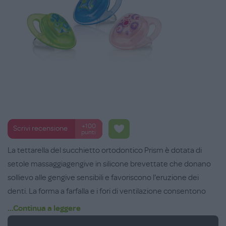
+100
Scrivi recensione
punti
La tettarella del succhietto ortodontico Prism è dotata di
setole massaggiagengive in silicone brevettate che donano
sollievo alle gengive sensibili e favoriscono l'eruzione dei
denti. La forma a farfalla e i fori di ventilazione consentono
una migliore circolazione dell'aria. Disponibile in tre colori
...Continua a leggere
vivaci, questo succhietto è adatto da 18 mesi in su.