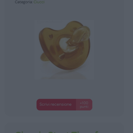
Categoria:
Ciucci
+100
Scrivi recensione
punti