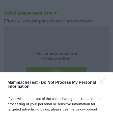
Scrivi una recensione
Effettua l'accesso per scrivere una recensione
Non sei ancora iscritta a
MammacheTest?
ISCRIVITI
MammacheTest -
Do Not Process My Personal
Information
LOGIN
If you wish to opt-out of the sale, sharing to third parties, or
processing of your personal or sensitive information for
targeted advertising by us, please use the below opt-out