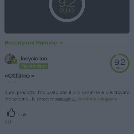
9.2
SU 10
Recensioni Mamme
Joeyciolino
9.2
Vip Advisor
su 10
«Ottimo »
17.01.20
Buon prodotto, l'ho usato con il mio bambino e si è trovato
molto bene... le setole massaggia g
...
continua a leggere
Utile
(
0
)