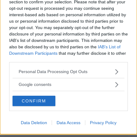
section to confirm your selection. Please note that after your
opt-out request is processed you may continue seeing
interest-based ads based on personal information utilized by
us or personal information disclosed to third parties prior to
ACCEDI
your opt-out. You may separately opt-out of the further
disclosure of your personal information by third parties on the
Password dimenticata?
IAB’s list of downstream participants. This information may
also be disclosed by us to third parties on the
IAB’s List of
Downstream Participants
that may further disclose it to other
third parties.
Scopri anche
Please note that this website/app uses one or more Google
Personal Data Processing Opt Outs
services and may gather and store information including but
not limited to your visit or usage behaviour. You may click to
Google consents
Ciuccio Gommotto
grant or deny consent to Google and its third-party tags to
use your data for below specified purposes in below Google
Physio Soft Caucciù
CONFIRM
consent section.
0+m
Data Deletion
Data Access
Privacy Policy
Chicco
713 Recensioni