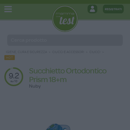
IGIENE, CURA E SICUREZZA
CIUCCI E ACCESSORI
CIUCCI
HOT
Succhietto Ortodontico
9.2
Prism 18+m
su 10
Nuby