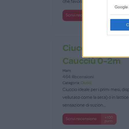
che favorisce il corretto s...
Google 
+100
Scrivi recensione
punti
Ciuccio Start Ti
Caucciù 0-2m
Mam
464 Recensioni
Categoria:
Ciucci
Ciuccio ideale per i primi mesi, dis
vellutato come la seta) o in latti
sensazione di suzion...
+100
Scrivi recensione
punti