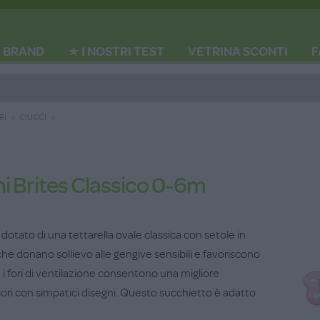
BRAND
★ I NOSTRI TEST
VETRINA SCONTI
F
RI
CIUCCI
i Brites Classico 0-6m
è dotato di una tettarella ovale classica con setole in
e donano sollievo alle gengive sensibili e favoriscono
 e i fori di ventilazione consentono una migliore
colori con simpatici disegni. Questo succhietto è adatto