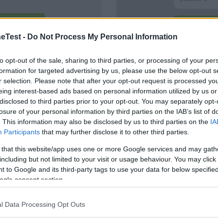
Test -
Do Not Process My Personal Information
Password dim
to opt-out of the sale, sharing to third parties, or processing of your per
formation for targeted advertising by us, please use the below opt-out s
r selection. Please note that after your opt-out request is processed y
eing interest-based ads based on personal information utilized by us or
disclosed to third parties prior to your opt-out. You may separately opt-
losure of your personal information by third parties on the IAB’s list of
to Physio Soft Caucciù
. This information may also be disclosed by us to third parties on the
IA
Participants
that may further disclose it to other third parties.
 that this website/app uses one or more Google services and may gath
including but not limited to your visit or usage behaviour. You may click 
 to Google and its third-party tags to use your data for below specifi
ogle consent section.
 e morbidissimo al contatto sulla pelle, disegnato in
l Data Processing Opt Outs
bino neppure durante la nanna, ha Tettina Attiva