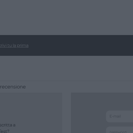
rivi tu la prima
a recensione
scritta a
est?