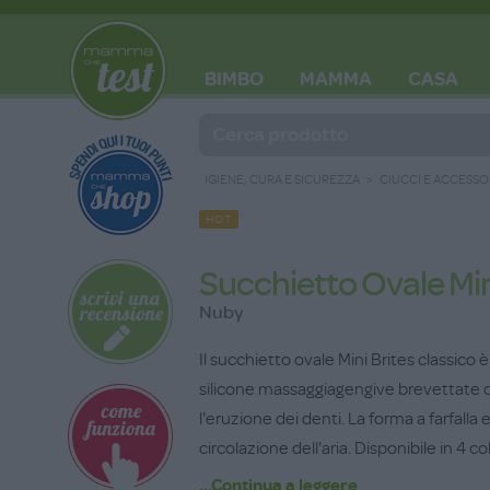
BIMBO
MAMMA
CASA
BLOG
IGIENE, CURA E SICUREZZA
CIUCCI E ACCESSO
HOT
Succhietto Ovale Min
Nuby
Il succhietto ovale Mini Brites classico 
silicone massaggiagengive brevettate ch
l'eruzione dei denti. La forma a farfalla
circolazione dell'aria. Disponibile in 4 
fino ai 6 mesi.
...Continua a leggere