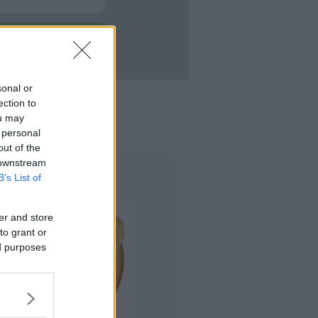
ACCEDI
enticata?
sonal or
ection to
ou may
 personal
out of the
 downstream
B’s List of
er and store
to grant or
ed purposes