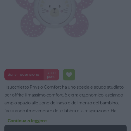
+100
Scrivi recensione
punti
Il succhietto Physio Comfort ha uno speciale scudo studiato
per offrire il massimo comfort, è extra ergonomico lasciando
ampio spazio alle zone del naso e del mento del bambino,
facilitando il movimento delle labbra e la respirazione. Ha
tettina ortodontica attiva in silicone trasparente, igienico,
...Continua a leggere
insapore e inodore, non si deforma nel tempo e favorisce il