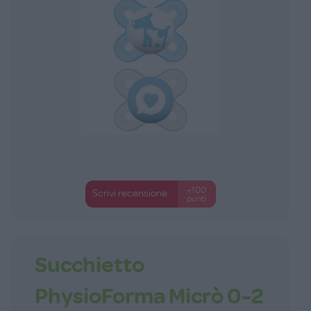
+100
Scrivi recensione
punti
Succhietto
PhysioForma Micrò 0-2