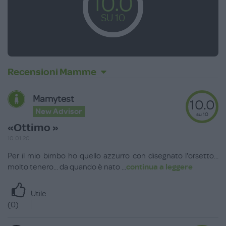
10.0
SU 10
Recensioni Mamme
Mamytest
10.0
New Advisor
su 10
«Ottimo »
10.01.20
Per il mio bimbo ho quello azzurro con disegnato l'orsetto...
molto tenero... da quando è nato
...
continua a leggere
Utile
(
0
)