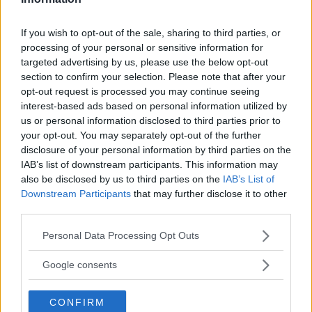
Ciuccio fantastico e funzionale. Esteticamente bello ed è di
If you wish to opt-out of the sale, sharing to third parties, or
gradimento per la mia bimba. Sple
...
continua a leggere
processing of your personal or sensitive information for
targeted advertising by us, please use the below opt-out
Utile
section to confirm your selection. Please note that after your
(
0
)
opt-out request is processed you may continue seeing
interest-based ads based on personal information utilized by
us or personal information disclosed to third parties prior to
Guarda tutte le opinioni degli utenti
your opt-out. You may separately opt-out of the further
disclosure of your personal information by third parties on the
IAB’s list of downstream participants. This information may
also be disclosed by us to third parties on the
IAB’s List of
Scrivi una recensione
Downstream Participants
that may further disclose it to other
Effettua l'accesso per scrivere una recensione
third parties.
Please note that this website/app uses one or more Google
Personal Data Processing Opt Outs
services and may gather and store information including but
not limited to your visit or usage behaviour. You may click to
Google consents
grant or deny consent to Google and its third-party tags to
use your data for below specified purposes in below Google
Non sei ancora iscritta a
CONFIRM
consent section.
MammacheTest?