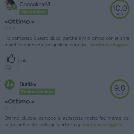
Coccolina23
10.0
Vip Advisor
su 10
«Ottimo »
25.11.19
Ho comprato questo ciucci perché il mio bimbo con le altre
marche appena messo qualche dentino
...
continua a leggere
Utile
(
0
)
Burikky
9.8
Senior Advisor
su 10
«Ottimo »
20.11.19
Ottimo ciuccio, comodo e accettato molto facilmente dai
bambini. È molto bello per andare in g
...
continua a leggere