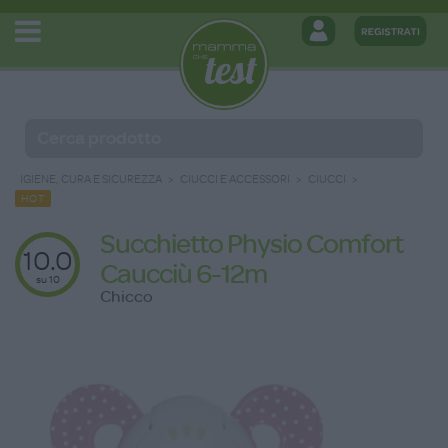
IGIENE, CURA E SICUREZZA
CIUCCI E ACCESSORI
CIUCCI
HOT
Succhietto Physio Comfort
10.0
Caucciù 6-12m
su 10
Chicco