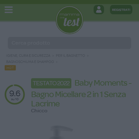
IGIENE, CURA E SICUREZZA
PER IL BAGNETTO
BAGNOSCHIUMA E SHAMPOO
HOT
Baby Moments -
TESTATO 2022
9.6
Bagno Micellare 2 in 1 Senza
su 10
Lacrime
Chicco