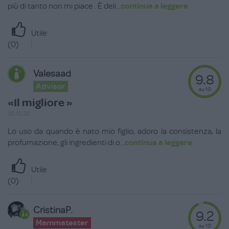
più di tanto non mi piace . È deli
...
continua a leggere
Utile
(
0
)
Valesaad
9.8
Advisor
su 10
«Il migliore »
20.10.22
Lo uso da quando è nato mio figlio, adoro la consistenza, la
profumazione, gli ingredienti di o
...
continua a leggere
Utile
(
0
)
CristinaP.
9.2
Mammatester
su 10