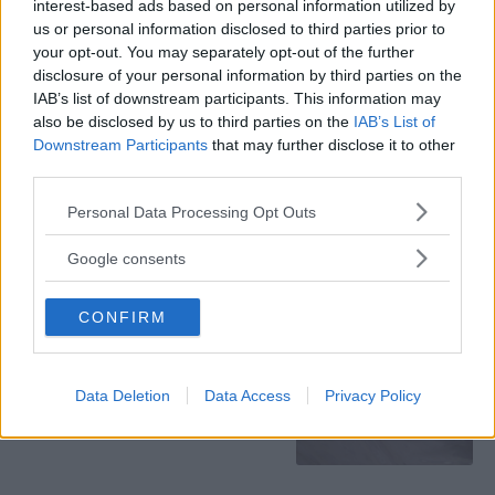
interest-based ads based on personal information utilized by
us or personal information disclosed to third parties prior to
Domenica071121
9.6
your opt-out. You may separately opt-out of the further
Mammatester
disclosure of your personal information by third parties on the
su 10
IAB’s list of downstream participants. This information may
Expert Advisor
also be disclosed by us to third parties on the
IAB’s List of
«Ottimo Prodotto»
Downstream Participants
that may further disclose it to other
third parties.
06.09.22
Ho utilizzato questo prodotto per l'igiene della mia bimba e
Please note that this website/app uses one or more Google
Personal Data Processing Opt Outs
services and may gather and store information including but
sono rimasta molto soddisfatta. La
...
continua a leggere
not limited to your visit or usage behaviour. You may click to
Google consents
grant or deny consent to Google and its third-party tags to
Utile
use your data for below specified purposes in below Google
(
0
)
CONFIRM
consent section.
Data Deletion
Data Access
Privacy Policy