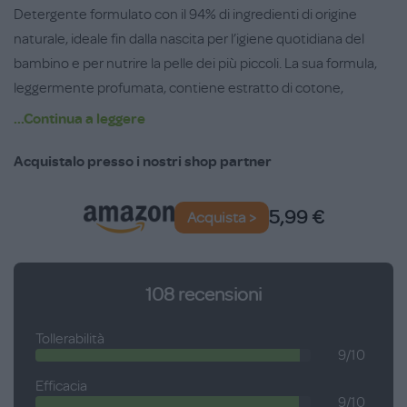
Detergente formulato con il 94% di ingredienti di origine
naturale, ideale fin dalla nascita per l’igiene quotidiana del
bambino e per nutrire la pelle dei più piccoli. La sua formula,
leggermente profumata, contiene estratto di cotone,
pantenolo (provitamina B5), vitamina E, che svolgono
...Continua a leggere
un'azione emolliente, idratante, nutritiva, calmante e
protettiva, arricchita inoltre con olio di cotone.
Acquistalo presso i nostri shop partner
Purifica e idrata la pelle senza irritare gli occhi.
5,99 €
Acquista >
Testato dermatologicamente e oftalmologicamente sotto
controllo pediatrico.
Flacone in plastica 100% riciclata da 500 ml.
108
recensioni
Tollerabilità
9/10
Efficacia
9/10