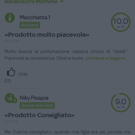
Recensioni Mamme
Macchietta.1
10.0
Advisor
su 10
«Prodotto molto piacevole»
30.03.23
Molto buona la profumazione classica chicco di "bebè" .
Piacevole la consistenza. Ottima la pre
...
continua a leggere
Utile
(
0
)
Niky Pisapia
9.0
Junior Advisor
su 10
«Prodotto Consigliato»
30.10.22
Me l’hanno consigliato, quando mia figlia era più piccola ma