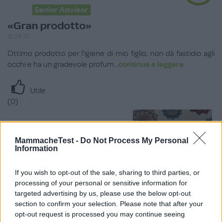
Senior Advisor
«Gran prodotto»
12.09.22
Ottimo prodotto per l'igiene di mio figlio, non dà fastidio agli
occhi e ha un gradevole profum
...
continua a leggere
Utile
(
0
)
MammacheTest -
Do Not Process My Personal
Information
If you wish to opt-out of the sale, sharing to third parties, or
processing of your personal or sensitive information for
targeted advertising by us, please use the below opt-out
section to confirm your selection. Please note that after your
opt-out request is processed you may continue seeing