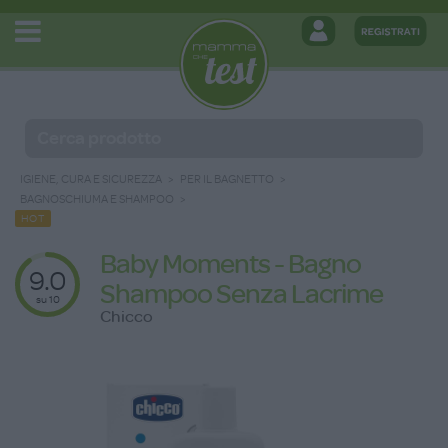
IGIENE, CURA E SICUREZZA
PER IL BAGNETTO
BAGNOSCHIUMA E SHAMPOO
HOT
Baby Moments - Bagno
9.0
Shampoo Senza Lacrime
su 10
Chicco