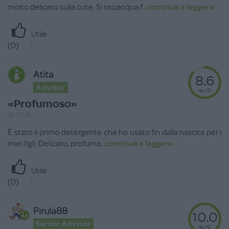
molto delicato sulla cute. Si risciacqua f
...
continua a leggere
Utile
(
0
)
Atita
8.6
Advisor
su 10
«Profumoso»
26.03.26
È stato il primo detergente che ho usato fin dalla nascita per i
miei figli. Delicato, profuma
...
continua a leggere
Utile
(
0
)
Pirula88
10.0
Senior Advisor
su 10