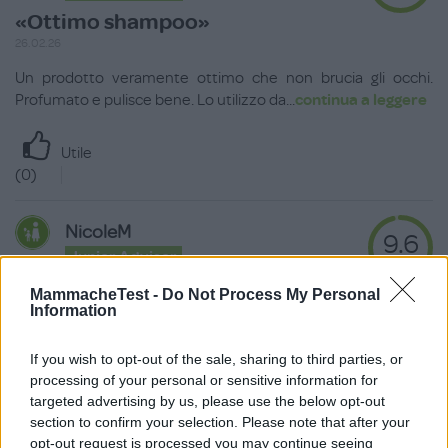
«Ottimo shampoo»
26.02.26
Un prodotto veramente ottimo che non brucia gli occhi.
Profumato e pulisce bene. Lo utilizzo da
...
continua a leggere
Utile
(
0
)
NicoleM
9.6
Junior Advisor
su 10
«Must have bagnetto»
MammacheTest -
Do Not Process My Personal
Information
28.09.25
Da 9 mesi un alleato durante il bagnetto, ha buon profumo, è
If you wish to opt-out of the sale, sharing to third parties, or
delicato sulla pelle e poco schium
...
continua a leggere
processing of your personal or sensitive information for
targeted advertising by us, please use the below opt-out
Utile
section to confirm your selection. Please note that after your
(
0
)
opt-out request is processed you may continue seeing