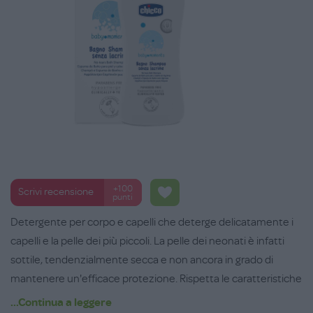
+100
Scrivi recensione
punti
Detergente per corpo e capelli che deterge delicatamente i
capelli e la pelle dei più piccoli. La pelle dei neonati è infatti
sottile, tendenzialmente secca e non ancora in grado di
mantenere un'efficace protezione. Rispetta le caratteristiche
fisiologiche e strutturali della cute delicata, con formulazione
...Continua a leggere