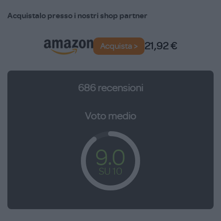
senza lacrime con calendula.
Acquistalo presso i nostri shop partner
Senza SLS e SLES, parabeni, alcool e coloranti.
Disponibile nei 3 formati da 200 ml, 500 ml e 750 ml con
21,92 €
Acquista >
erogatore.
686
recensioni
Voto medio
9.0
SU 10