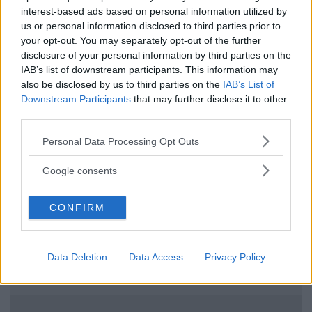
interest-based ads based on personal information utilized by
us or personal information disclosed to third parties prior to
Guarda tutte le opinioni degli utenti
your opt-out. You may separately opt-out of the further
disclosure of your personal information by third parties on the
IAB’s list of downstream participants. This information may
also be disclosed by us to third parties on the
IAB’s List of
Scrivi una recensione
Downstream Participants
that may further disclose it to other
Effettua l'accesso per scrivere una recensione
third parties.
Please note that this website/app uses one or more Google
Personal Data Processing Opt Outs
services and may gather and store information including but
not limited to your visit or usage behaviour. You may click to
Google consents
grant or deny consent to Google and its third-party tags to
use your data for below specified purposes in below Google
Non sei ancora iscritta a
CONFIRM
consent section.
MammacheTest?
ISCRIVITI
Data Deletion
Data Access
Privacy Policy