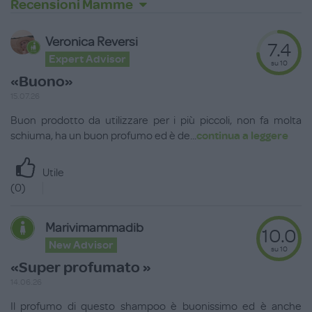
Recensioni Mamme
Veronica Reversi
7.4
Expert Advisor
su 10
«Buono»
15.07.26
Buon prodotto da utilizzare per i più piccoli, non fa molta
schiuma, ha un buon profumo ed è de
...
continua a leggere
Utile
(
0
)
Marivimammadib
10.0
New Advisor
su 10
«Super profumato »
14.06.26
Il profumo di questo shampoo è buonissimo ed è anche