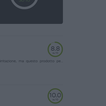
8.8
su 10
irritazione, ma questo prodotto pe
...
10.0
su 10