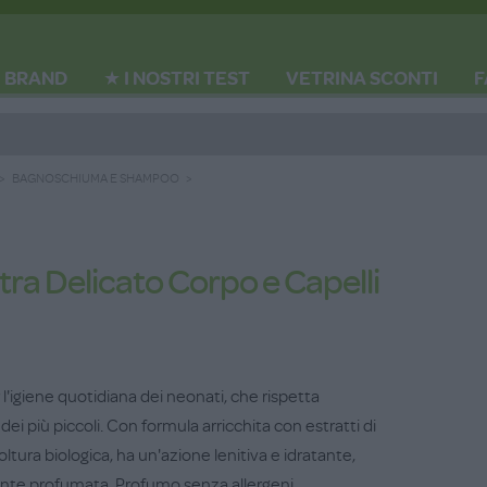
BRAND
★ I NOSTRI TEST
VETRINA SCONTI
F
BAGNOSCHIUMA E SHAMPOO
ra Delicato Corpo e Capelli
l'igiene quotidiana dei neonati, che rispetta
dei più piccoli. Con formula arricchita con estratti di
tura biologica, ha un'azione lenitiva e idratante,
ente profumata. Profumo senza allergeni.