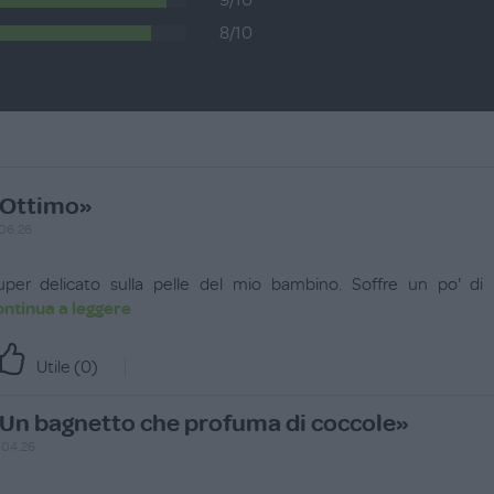
9/10
8/10
Ottimo»
.06.26
uper delicato sulla pelle del mio bambino. Soffre un po' di 
ontinua a leggere
Utile (
0
)
Un bagnetto che profuma di coccole»
.04.26