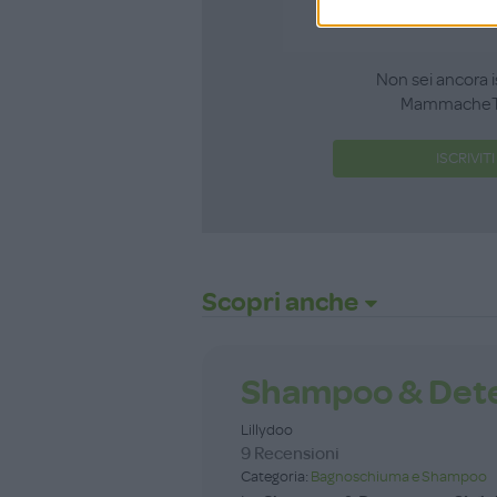
Non sei ancora i
MammacheT
ISCRIVITI
Scopri anche
Shampoo & Dete
Lillydoo
9 Recensioni
Categoria:
Bagnoschiuma e Shampoo