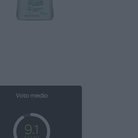
Voto medio
9.1
SU 10