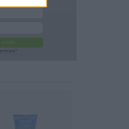
ACCEDI
enticata?