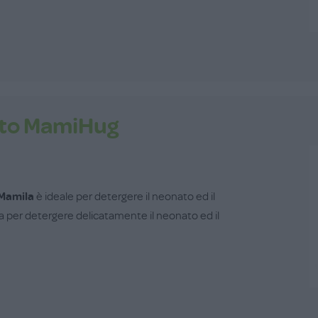
ato MamiHug
Mamila
è ideale per detergere il neonato ed il
a per detergere delicatamente il neonato ed il