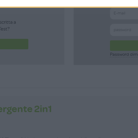
scritta a
est?
Password dim
rgente 2in1