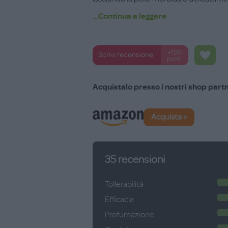
...Continua a leggere
Senza SLS/SLES e coloranti. Testato al 
Disponibile nei formati da 200 ml e da 
+100
Scrivi recensione
punti
Acquistalo presso i nostri shop part
Acquista >
35
recensioni
Tollerabilità
Efficacia
Profumazione