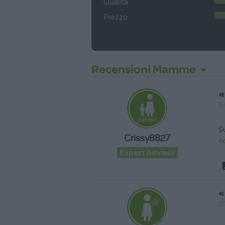
Qualità
Prezzo
Recensioni Mamme
«
11
S
Crissy8827
c
Expert Advisor
«
27