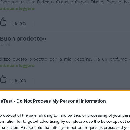
l Detergente Ultra Delicato Corpo e Capelli Disney Baby di N
ontinua a leggere
Utile (
0
)
Buon prodotto»
.09.25
tilizzo questo prodotto per la mia piccolina. Ha un profumo 
ontinua a leggere
Utile (
0
)
Buon prodotto »
Test -
Do Not Process My Personal Information
.07.24
to opt-out of the sale, sharing to third parties, or processing of your per
rodotto delicato, profumazione gradevole, fa schiuma ma si r
formation for targeted advertising by us, please use the below opt-out s
ontinua a leggere
r selection. Please note that after your opt-out request is processed y