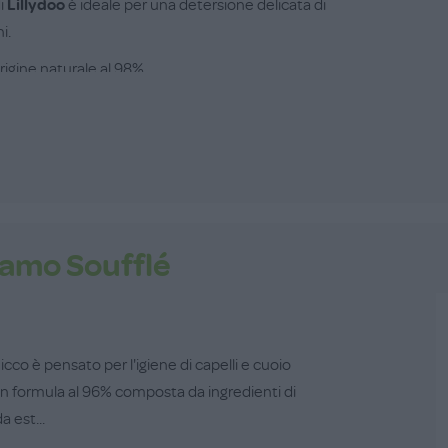
i
Lillydoo
è ideale per una detersione delicata di
i.
igine naturale al 98%...
amo Soufflé
o è pensato per l'igiene di capelli e cuoio
on formula al 96% composta da ingredienti di
a est...