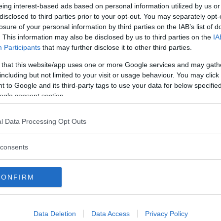
eing interest-based ads based on personal information utilized by us or
Utile (
0
)
disclosed to third parties prior to your opt-out. You may separately opt-
losure of your personal information by third parties on the IAB’s list of
Delicatezza per i più piccoli »
. This information may also be disclosed by us to third parties on the
IA
Participants
that may further disclose it to other third parties.
.12.23
 that this website/app uses one or more Google services and may gath
uesto detergente all’avena e camomilla è delicatissimo sulla
including but not limited to your visit or usage behaviour. You may click 
ontinua a leggere
 to Google and its third-party tags to use your data for below specifi
ogle consent section.
Utile (
0
)
l Data Processing Opt Outs
consents
CONFIRM
a recensione
Data Deletion
Data Access
Privacy Policy