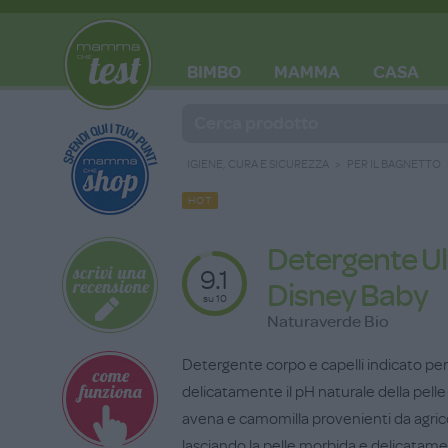
BIMBO
MAMMA
CASA
BLOG
IGIENE, CURA E SICUREZZA
PER IL BAGNETTO
HOT
Detergente Ult
9.1
Disney Baby
su 10
Naturaverde Bio
Detergente corpo e capelli indicato per 
delicatamente il pH naturale della pelle 
avena e camomilla provenienti da agricol
lasciando la pelle morbida e delicatam