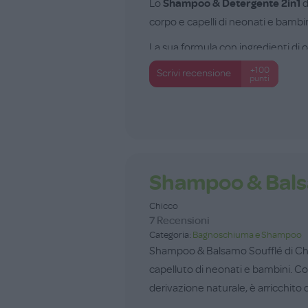
Lo
Shampoo & Detergente 2in1
d
corpo e capelli di neonati e bambin
La sua formula con ingredienti di or
+100
Scrivi recensione
punti
Shampoo & Bals
Chicco
7 Recensioni
Categoria:
Bagnoschiuma e Shampoo
Shampoo & Balsamo Soufflé di Chicc
capelluto di neonati e bambini. C
derivazione naturale, è arricchito d