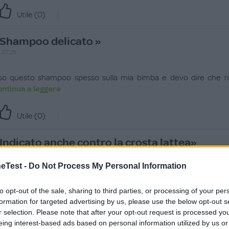
Utile (
0
)
Shampoo delicato »
.07.26
so questo shampoo spesso sulla mia bimba e devo dire che ne 
ontinua a leggere
Utile (
0
)
Indicato anche contro la crosta lattea»
.07.26
Test -
Do Not Process My Personal Information
na delle caratteristiche che preferisco nei prodotti MAMILA 
ontinua a leggere
to opt-out of the sale, sharing to third parties, or processing of your per
formation for targeted advertising by us, please use the below opt-out s
r selection. Please note that after your opt-out request is processed y
Utile (
0
)
eing interest-based ads based on personal information utilized by us or