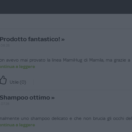
Prodotto fantastico! »
.08.26
on avevo mai provato la linea MamiHug di Mamila, ma grazie a
ontinua a leggere
Utile (
0
)
Shampoo ottimo »
.07.26
inalmente uno shampoo delicato e che non brucia gli occhi d
ontinua a leggere