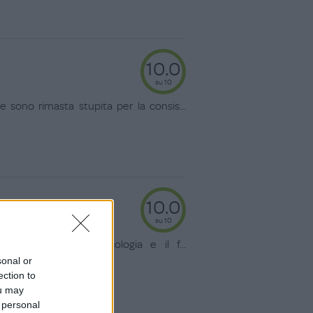
10.0
su 10
sono rimasta stupita per la consis
...
10.0
su 10
è l'attenzione all'ecologia e il f
...
sonal or
ection to
ou may
 personal