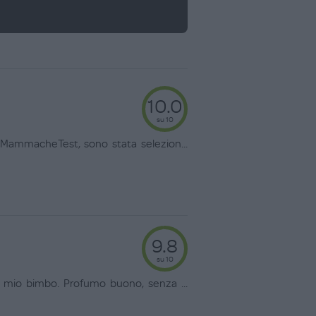
10.0
su 10
 MammacheTest, sono stata selezion
...
9.8
su 10
el mio bimbo. Profumo buono, senza
...