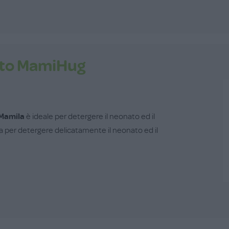
ato MamiHug
Mamila
è ideale per detergere il neonato ed il
a per detergere delicatamente il neonato ed il