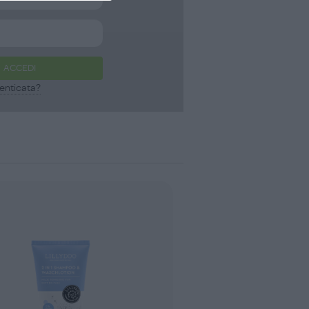
ACCEDI
enticata?