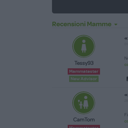
Recensioni Mamme
«
01
N
Tessy93
c
Mammatester
New Advisor
«
29
F
CamTom
c