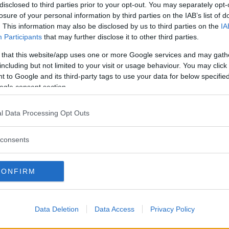
disclosed to third parties prior to your opt-out. You may separately opt-
Shampoo no lacrime »
losure of your personal information by third parties on the IAB’s list of
. This information may also be disclosed by us to third parties on the
IA
.07.26
Participants
that may further disclose it to other third parties.
o Shampoo Delicato MamiHug di Mamila, che ho testato grazie 
 that this website/app uses one or more Google services and may gath
ontinua a leggere
including but not limited to your visit or usage behaviour. You may click 
 to Google and its third-party tags to use your data for below specifi
ogle consent section.
Utile (
0
)
l Data Processing Opt Outs
consents
CONFIRM
a recensione
Data Deletion
Data Access
Privacy Policy