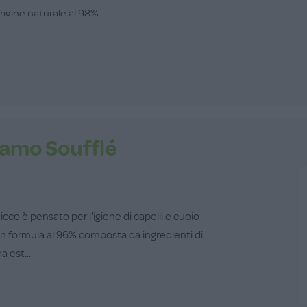
igine naturale al 98%...
amo Soufflé
o è pensato per l'igiene di capelli e cuoio
on formula al 96% composta da ingredienti di
a est...