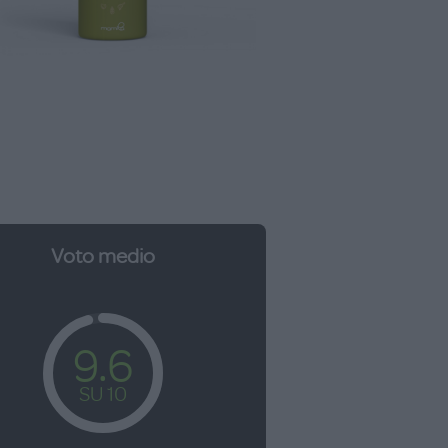
Voto medio
9.6
SU 10