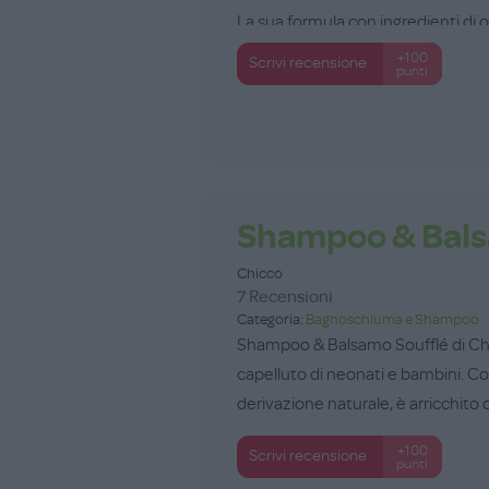
La sua formula con ingredienti di or
+100
Scrivi recensione
punti
Shampoo & Bals
Chicco
7 Recensioni
Categoria:
Bagnoschiuma e Shampoo
Shampoo & Balsamo Soufflé di Chicc
capelluto di neonati e bambini. C
derivazione naturale, è arricchito d
+100
Scrivi recensione
punti