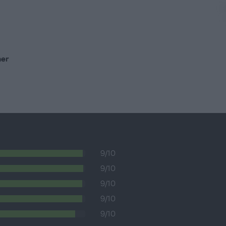
ne, PEG, Nichel, Chromo e Cobalto
ner
9/10
9/10
9/10
9/10
9/10