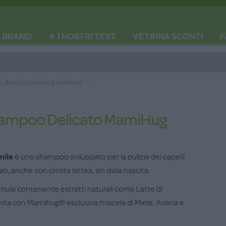
BRAND
★ I NOSTRI TEST
VETRINA SCONTI
F
BAGNOSCHIUMA E SHAMPOO
ampoo Delicato MamiHug
ila
è uno shampoo sviluppato per la pulizia dei capelli
i, anche con crosta lattea, sin dalla nascita.
mula contenente estratti naturali come Latte di
chita con Mamihug® esclusiva miscela di Miele, Avena e
d alto potere idratante e lenitivo. Non irrita gli occhi e