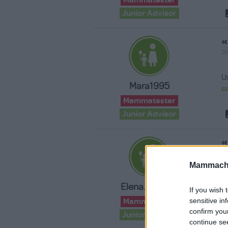
Mammatester
Junior Advisor
«
28
U
Mara1995
c
Mammatester
Junior Advisor
«
28
Mammache
U
Elena.Charme
c
If you wish 
sensitive in
Mammatester
confirm you
Junior Advisor
continue se