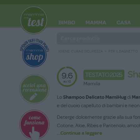
BIMBO
MAMMA
CASA
BLOG
IGIENE, CURA E SICUREZZA
PER IL BAGNETTO
Sh
9.6
TESTATO 2025
su 10
Mamila
Lo
Shampoo Delicato MamiHug
di
Mam
e del cuoio capelluto di bambini e neonat
Deterge dolcemente grazie alla sua for
Cotone, Aloe, Ribes e Pantenolo, arric
...Continua a leggere
Mandorla 100% da agricoltura biologica, a